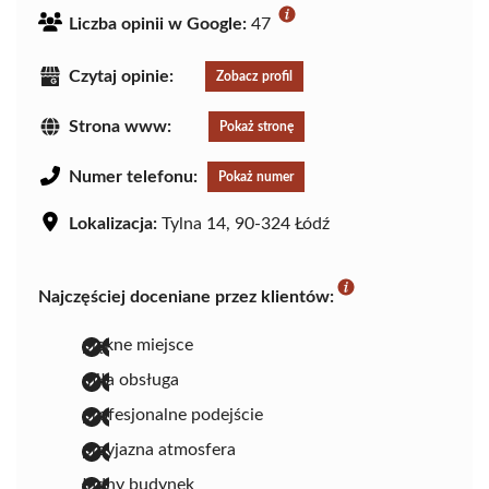
Liczba opinii w Google:
47
Czytaj opinie:
Zobacz profil
Strona www:
Pokaż stronę
Numer telefonu:
Pokaż numer
Lokalizacja:
Tylna 14, 90-324 Łódź
Najczęściej doceniane przez klientów:
piękne miejsce
miła obsługa
profesjonalne podejście
przyjazna atmosfera
ładny budynek