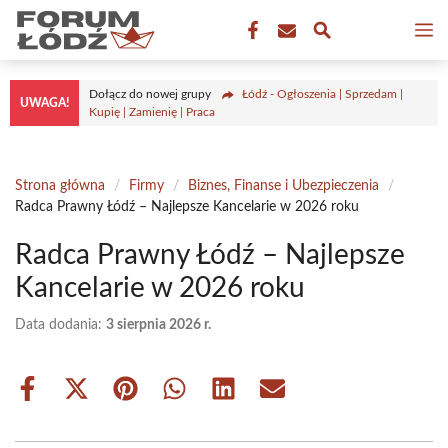
Przejdź
M
do
treści
Dołącz do nowej grupy
Łódź - Ogłoszenia | Sprzedam |
UWAGA!
Kupię | Zamienię | Praca
Strona główna
/
Firmy
/
Biznes, Finanse i Ubezpieczenia
/
Radca Prawny Łódź – Najlepsze Kancelarie w 2026 roku
Radca Prawny Łódź – Najlepsze
Kancelarie w 2026 roku
Data dodania:
3 sierpnia 2026 r.
Share
Share
Share
Share
Share
Share
on
on
on
on
on
on
Facebook
X
Pinterest
WhatsApp
LinkedIn
Email
(Twitter)