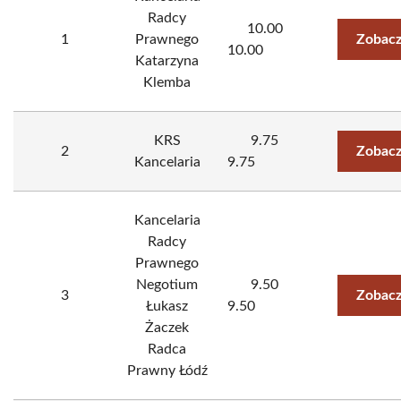
Radcy
10.00
1
Prawnego
Zobacz
10.00
Katarzyna
Klemba
KRS
9.75
2
Zobacz
Kancelaria
9.75
Kancelaria
Radcy
Prawnego
Negotium
9.50
3
Zobacz
Łukasz
9.50
Żaczek
Radca
Prawny Łódź