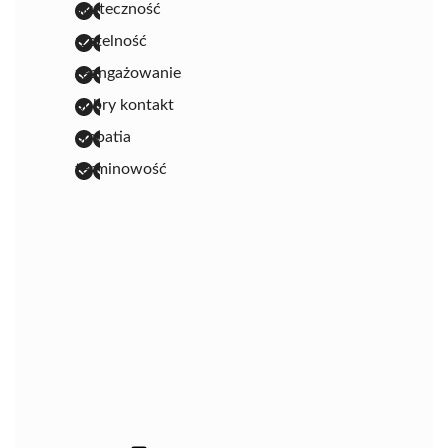
skuteczność
rzetelność
zaangażowanie
dobry kontakt
empatia
terminowość