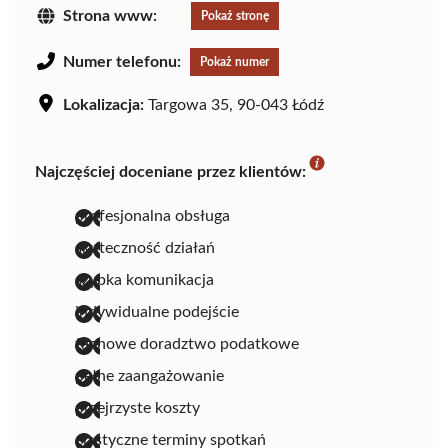
Strona www:
Pokaż stronę
Numer telefonu:
Pokaż numer
Lokalizacja:
Targowa 35, 90-043 Łódź
Najczęściej doceniane przez klientów:
profesjonalna obsługa
skuteczność działań
szybka komunikacja
indywidualne podejście
fachowe doradztwo podatkowe
pełne zaangażowanie
przejrzyste koszty
elastyczne terminy spotkań