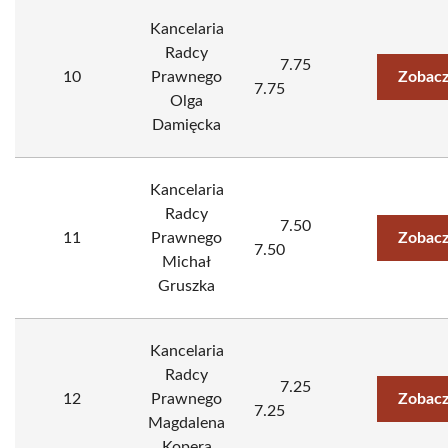
Kancelaria
Radcy
7.75
10
Prawnego
Zobacz
7.75
Olga
Damięcka
Kancelaria
Radcy
7.50
11
Prawnego
Zobacz
7.50
Michał
Gruszka
Kancelaria
Radcy
7.25
12
Prawnego
Zobacz
7.25
Magdalena
Kopera