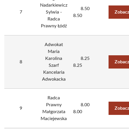
Nadarkiewicz
8.50
7
Sylwia -
Zobacz
8.50
Radca
Prawny Łódź
Adwokat
Maria
Karolina
8.25
8
Zobacz
Szarf
8.25
Kancelaria
Adwokacka
Radca
Prawny
8.00
9
Zobacz
Małgorzata
8.00
Maciejewska