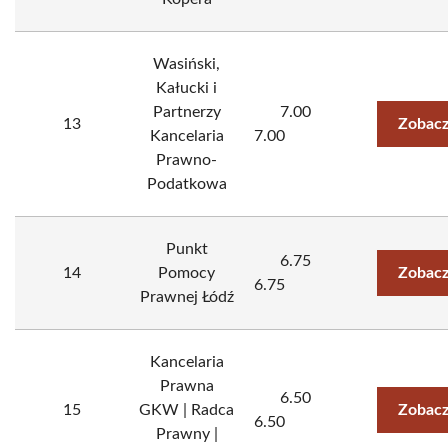
Wasiński,
Kałucki i
Partnerzy
7.00
13
Zobacz
Kancelaria
7.00
Prawno-
Podatkowa
Punkt
6.75
14
Pomocy
Zobacz
6.75
Prawnej Łódź
Kancelaria
Prawna
6.50
15
GKW | Radca
Zobacz
6.50
Prawny |