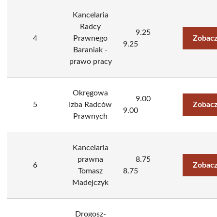
Kancelaria
Radcy
9.25
4
Prawnego
Zobacz
9.25
Baraniak -
prawo pracy
Okręgowa
9.00
5
Izba Radców
Zobacz
9.00
Prawnych
Kancelaria
prawna
8.75
6
Zobacz
Tomasz
8.75
Madejczyk
Drogosz-