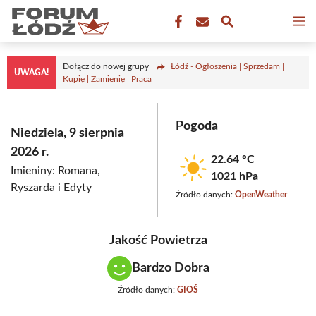
Przejdź
M
do
treści
Dołącz do nowej grupy
Łódź - Ogłoszenia | Sprzedam |
UWAGA!
Kupię | Zamienię | Praca
Pogoda
Niedziela, 9 sierpnia
2026 r.
22.64 °C
Imieniny: Romana,
1021 hPa
Ryszarda i Edyty
Źródło danych:
OpenWeather
Jakość Powietrza
Bardzo Dobra
Źródło danych:
GIOŚ