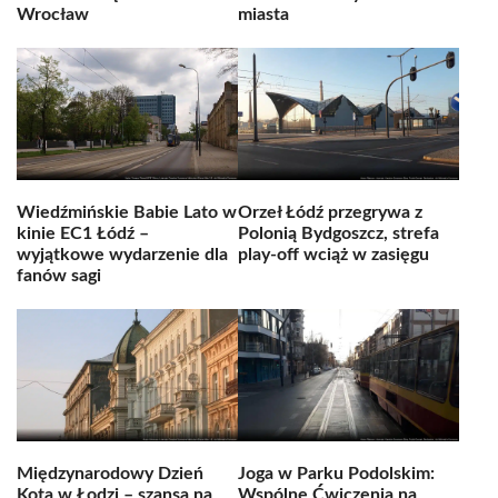
Wrocław
miasta
Wiedźmińskie Babie Lato w
Orzeł Łódź przegrywa z
kinie EC1 Łódź –
Polonią Bydgoszcz, strefa
wyjątkowe wydarzenie dla
play-off wciąż w zasięgu
fanów sagi
Międzynarodowy Dzień
Joga w Parku Podolskim:
Kota w Łodzi – szansa na
Wspólne Ćwiczenia na