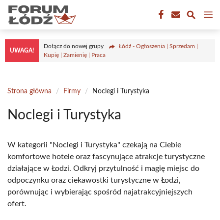
Przejdź
M
do
treści
Dołącz do nowej grupy
Łódź - Ogłoszenia | Sprzedam |
UWAGA!
Kupię | Zamienię | Praca
Strona główna
/
Firmy
/
Noclegi i Turystyka
Noclegi i Turystyka
W kategorii "Noclegi i Turystyka" czekają na Ciebie
komfortowe hotele oraz fascynujące atrakcje turystyczne
działające w Łodzi. Odkryj przytulność i magię miejsc do
odpoczynku oraz ciekawostki turystyczne w Łodzi,
porównując i wybierając spośród najatrakcyjniejszych
ofert.