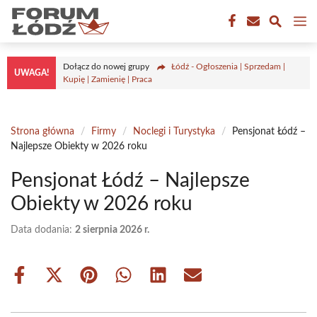
Przejdź
M
do
treści
Dołącz do nowej grupy
Łódź - Ogłoszenia | Sprzedam |
UWAGA!
Kupię | Zamienię | Praca
Strona główna
/
Firmy
/
Noclegi i Turystyka
/
Pensjonat Łódź –
Najlepsze Obiekty w 2026 roku
Pensjonat Łódź – Najlepsze
Obiekty w 2026 roku
Data dodania:
2 sierpnia 2026 r.
Share
Share
Share
Share
Share
Share
on
on
on
on
on
on
Facebook
X
Pinterest
WhatsApp
LinkedIn
Email
(Twitter)