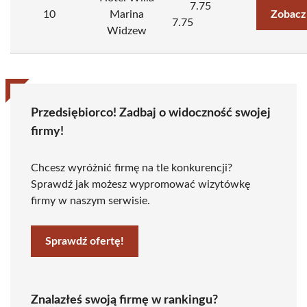
7.75
10
Marina
Zobacz
7.75
Widzew
Przedsiębiorco! Zadbaj o widoczność swojej
firmy!
Chcesz wyróżnić firmę na tle konkurencji?
Sprawdź jak możesz wypromować wizytówkę
firmy w naszym serwisie.
Sprawdź ofertę!
Znalazłeś swoją firmę w rankingu?