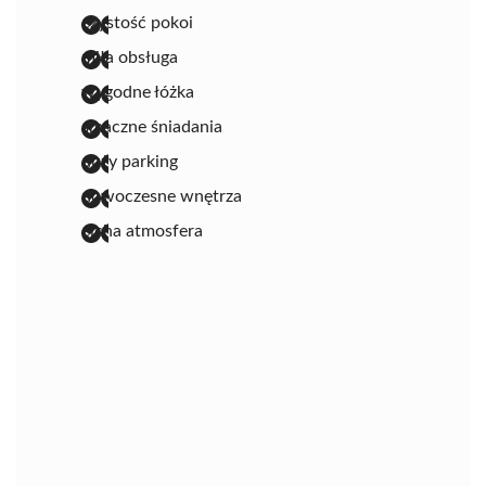
czystość pokoi
miła obsługa
wygodne łóżka
smaczne śniadania
duży parking
nowoczesne wnętrza
cicha atmosfera