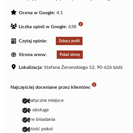
Ocena w Google:
4.1
Liczba opinii w Google:
638
Czytaj opinie:
Zobacz profil
Strona www:
Pokaż stronę
Lokalizacja:
Stefana Żeromskiego 52, 90-626 Łódź
Najczęściej doceniane przez klientów:
klimatyczne miejsce
miła obsługa
dobre śniadania
czystość pokoi