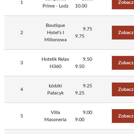
1
Zobacz
Prime - Lodz
10.00
Boutique
9.75
2
Hotel's I
Zobacz
9.75
Milionowa
Hotelik Relax
9.50
3
Zobacz
H360
9.50
Łódzki
9.25
4
Zobacz
Pałacyk
9.25
Villa
9.00
5
Zobacz
Masoneria
9.00