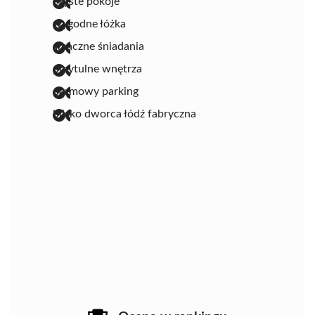
czyste pokoje
wygodne łóżka
smaczne śniadania
przytulne wnętrza
darmowy parking
blisko dworca łódź fabryczna