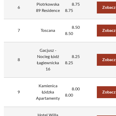
Piotrkowska
8.75
6
Zobacz
89 Residence
8.75
8.50
7
Toscana
Zobacz
8.50
Gacjusz -
Nocleg Łódź
8.25
8
Zobacz
Łagiewnicka
8.25
16
Kamienica
8.00
9
Łódzka
Zobacz
8.00
Apartamenty
Hotel Willa