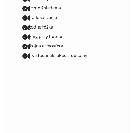
smaczne śniadania
dobra lokalizacja
wygodne łóżka
parking przy hotelu
spokojna atmosfera
dobry stosunek jakości do ceny