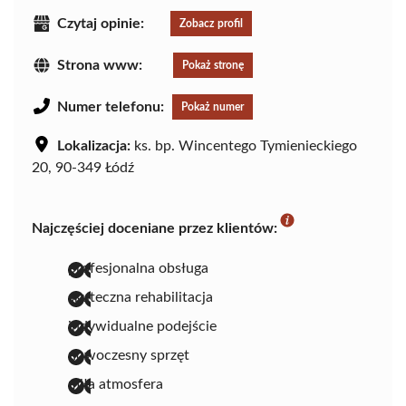
Czytaj opinie:
Zobacz profil
Strona www:
Pokaż stronę
Numer telefonu:
Pokaż numer
Lokalizacja:
ks. bp. Wincentego Tymienieckiego
20, 90-349 Łódź
Najczęściej doceniane przez klientów:
profesjonalna obsługa
skuteczna rehabilitacja
indywidualne podejście
nowoczesny sprzęt
miła atmosfera