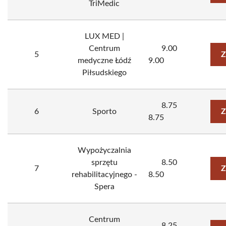
TriMedic
LUX MED |
Centrum
9.00
5
Z
medyczne Łódź
9.00
Piłsudskiego
8.75
6
Sporto
Z
8.75
Wypożyczalnia
sprzętu
8.50
7
Z
rehabilitacyjnego -
8.50
Spera
Centrum
8.25