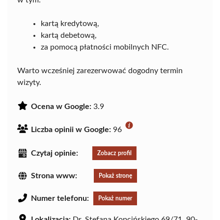
w tym:
kartą kredytową,
kartą debetową,
za pomocą płatności mobilnych NFC.
Warto wcześniej zarezerwować dogodny termin
wizyty.
Ocena w Google:
3.9
Liczba opinii w Google:
96
Czytaj opinie:
Zobacz profil
Strona www:
Pokaż stronę
Numer telefonu:
Pokaż numer
Lokalizacja:
Dr. Stefana Kopcińskiego 69/71, 90-