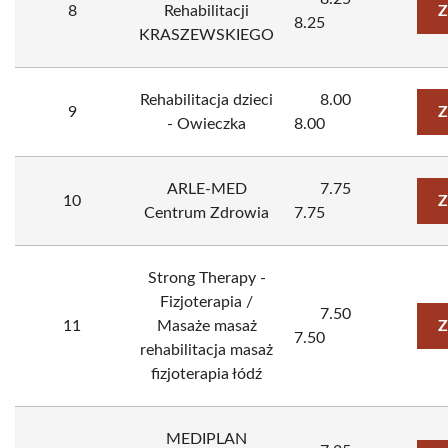
8
Rehabilitacji
Z
8.25
KRASZEWSKIEGO
Rehabilitacja dzieci
8.00
9
Z
- Owieczka
8.00
ARLE-MED
7.75
10
Z
Centrum Zdrowia
7.75
Strong Therapy -
Fizjoterapia /
7.50
11
Masaże masaż
Z
7.50
rehabilitacja masaż
fizjoterapia łódź
MEDIPLAN