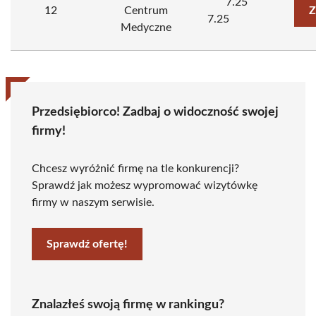
7.25
12
Centrum
Z
7.25
Medyczne
Przedsiębiorco! Zadbaj o widoczność swojej
firmy!
Chcesz wyróżnić firmę na tle konkurencji?
Sprawdź jak możesz wypromować wizytówkę
firmy w naszym serwisie.
Sprawdź ofertę!
Znalazłeś swoją firmę w rankingu?