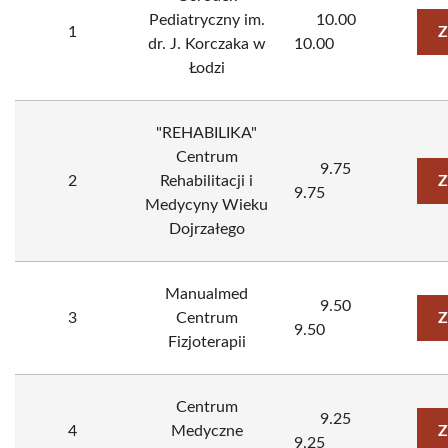
Pediatryczny im.
10.00
1
Z
dr. J. Korczaka w
10.00
Łodzi
"REHABILIKA"
Centrum
9.75
2
Rehabilitacji i
Z
9.75
Medycyny Wieku
Dojrzałego
Manualmed
9.50
3
Centrum
Z
9.50
Fizjoterapii
Centrum
9.25
4
Medyczne
Z
9.25