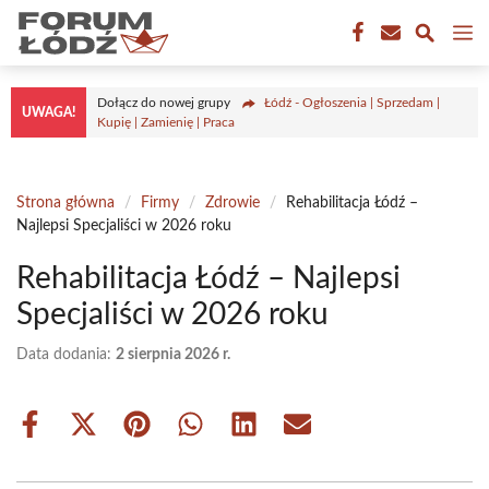
Przejdź
M
do
treści
Dołącz do nowej grupy
Łódź - Ogłoszenia | Sprzedam |
UWAGA!
Kupię | Zamienię | Praca
Strona główna
/
Firmy
/
Zdrowie
/
Rehabilitacja Łódź –
Najlepsi Specjaliści w 2026 roku
Rehabilitacja Łódź – Najlepsi
Specjaliści w 2026 roku
Data dodania:
2 sierpnia 2026 r.
Share
Share
Share
Share
Share
Share
on
on
on
on
on
on
Facebook
X
Pinterest
WhatsApp
LinkedIn
Email
(Twitter)