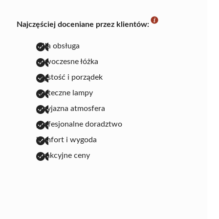
Najczęściej doceniane przez klientów:
miła obsługa
nowoczesne łóżka
czystość i porządek
skuteczne lampy
przyjazna atmosfera
profesjonalne doradztwo
komfort i wygoda
atrakcyjne ceny