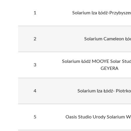
1
Solarium Iza Łódź-Przybysz
2
Solarium Cameleon Łó
Solarium Łódź MOOYE Solar St
3
GEYERA
4
Solarium Iza Łódź- Piotrk
5
Oasis Studio Urody Solarium W