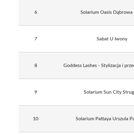
6
Solarium Oasis Dąbrowa 
7
Sabat U Iwony
8
Goddess Lashes - Stylizacja i prze
9
Solarium Sun City Strug
10
Solarium Pattaya Urszula P