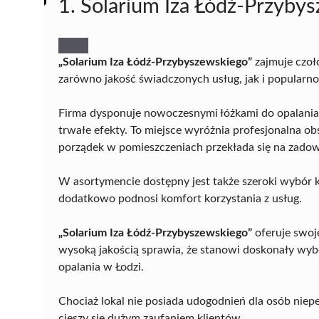
1. Solarium Iza Łódź-Przyby
„Solarium Iza Łódź-Przybyszewskiego”
zajmuje czoł
zarówno jakość świadczonych usług, jak i popularn
Firma dysponuje nowoczesnymi łóżkami do opalania 
trwałe efekty. To miejsce wyróżnia profesjonalna obs
porządek w pomieszczeniach przekłada się na zadow
W asortymencie dostępny jest także szeroki wybór 
dodatkowo podnosi komfort korzystania z usług.
„Solarium Iza Łódź-Przybyszewskiego”
oferuje swoj
wysoką jakością sprawia, że stanowi doskonały wy
opalania w Łodzi.
Chociaż lokal nie posiada udogodnień dla osób nie
cieszy się dużym zaufaniem klientów.