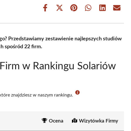
Share
Share
Share
Share
Share
Share
on
on
on
on
on
on
Facebook
X
Pinterest
WhatsApp
LinkedIn
Email
(Twitter)
ego? Przedstawiamy zestawienie najlepszych studiów
h spośród 22 firm.
Firm w Rankingu Solariów
 które znajdziesz w naszym rankingu.
Ocena
Wizytówka Firmy