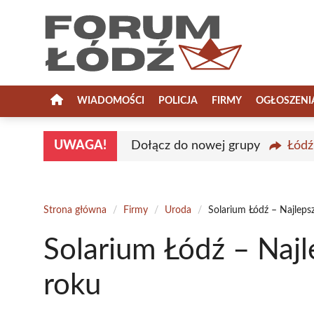
Przejdź
do
treści
WIADOMOŚCI
POLICJA
FIRMY
OGŁOSZENI
UWAGA!
Dołącz do nowej grupy
Łódź
Strona główna
/
Firmy
/
Uroda
/
Solarium Łódź – Najleps
Solarium Łódź – Naj
roku