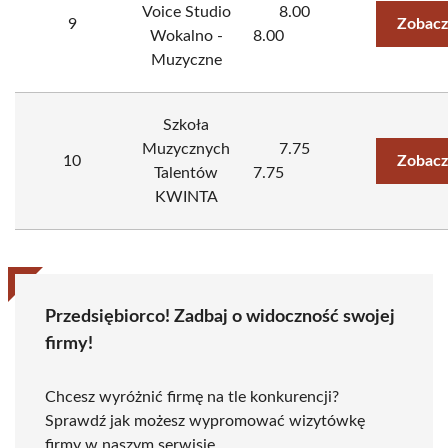
Voice Studio
8.00
9
Zobacz
Wokalno -
8.00
Muzyczne
Szkoła
Muzycznych
7.75
10
Zobacz
Talentów
7.75
KWINTA
Przedsiębiorco! Zadbaj o widoczność swojej
firmy!
Chcesz wyróżnić firmę na tle konkurencji?
Sprawdź jak możesz wypromować wizytówkę
firmy w naszym serwisie.