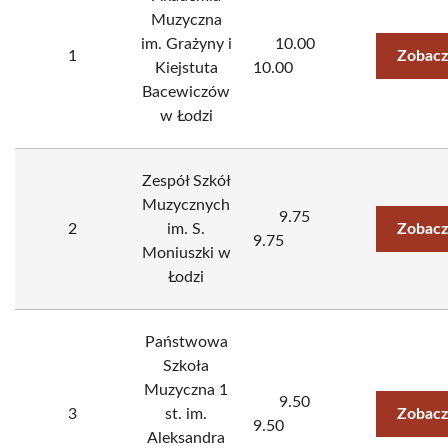
Muzyczna
im. Grażyny i
10.00
1
Zobacz
Kiejstuta
10.00
Bacewiczów
w Łodzi
Zespół Szkół
Muzycznych
9.75
2
im. S.
Zobacz
9.75
Moniuszki w
Łodzi
Państwowa
Szkoła
Muzyczna 1
9.50
3
st. im.
Zobacz
9.50
Aleksandra