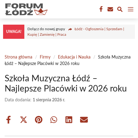
Przejdź
M
do
treści
Dołącz do nowej grupy
Łódź - Ogłoszenia | Sprzedam |
UWAGA!
Kupię | Zamienię | Praca
Strona główna
/
Firmy
/
Edukacja i Nauka
/
Szkoła Muzyczna
Łódź – Najlepsze Placówki w 2026 roku
Szkoła Muzyczna Łódź –
Najlepsze Placówki w 2026 roku
Data dodania:
1 sierpnia 2026 r.
Share
Share
Share
Share
Share
Share
on
on
on
on
on
on
Facebook
X
Pinterest
WhatsApp
LinkedIn
Email
(Twitter)