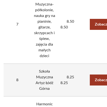
Muzyczna-
półkolonie,
nauka gry na
pianinie,
8.50
7
Zobacz
gitarze,
8.50
skrzypcach i
śpiew,
zajęcia dla
małych
dzieci
Szkoła
Muzyczna
8.25
8
Zobacz
Artyz Łódź
8.25
Górna
Harmonic