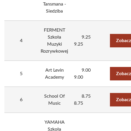
Tansmana -
Siedziba
FERMENT
Szkoła
9.25
4
Zobacz
Muzyki
9.25
Rozrywkowej
Art Levin
9.00
5
Zobacz
Academy
9.00
School Of
8.75
6
Zobacz
Music
8.75
YAMAHA
Szkoła