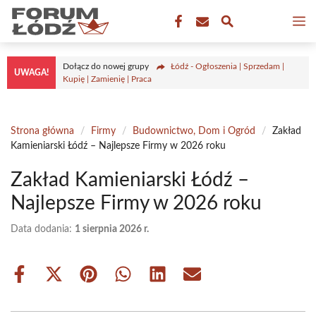
Przejdź
M
do
treści
Dołącz do nowej grupy
Łódź - Ogłoszenia | Sprzedam |
UWAGA!
Kupię | Zamienię | Praca
Strona główna
/
Firmy
/
Budownictwo, Dom i Ogród
/
Zakład
Kamieniarski Łódź – Najlepsze Firmy w 2026 roku
Zakład Kamieniarski Łódź –
Najlepsze Firmy w 2026 roku
Data dodania:
1 sierpnia 2026 r.
Share
Share
Share
Share
Share
Share
on
on
on
on
on
on
Facebook
X
Pinterest
WhatsApp
LinkedIn
Email
(Twitter)