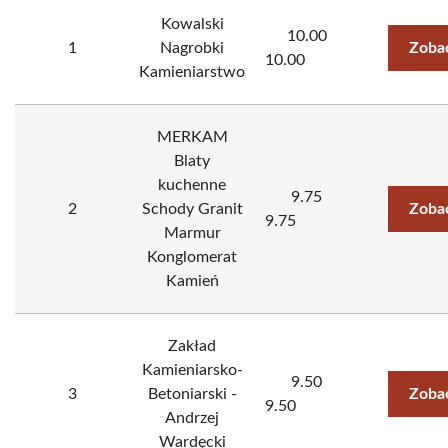
Kowalski
10.00
1
Nagrobki
Zoba
10.00
Kamieniarstwo
MERKAM
Blaty
kuchenne
9.75
2
Schody Granit
Zoba
9.75
Marmur
Konglomerat
Kamień
Zakład
Kamieniarsko-
9.50
3
Betoniarski -
Zoba
9.50
Andrzej
Wardęcki