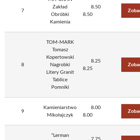
Zakład
8.50
7
Zoba
Obróbki
8.50
Kamienia
TOM-MARK
Tomasz
Kopertowski
8.25
8
Nagrobki
Zoba
8.25
Litery Granit
Tablice
Pomniki
Kamieniarstwo
8.00
9
Zoba
Mikołajczyk
8.00
"Lerman
7.75