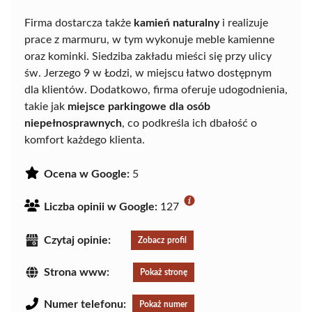
Firma dostarcza także
kamień naturalny
i realizuje
prace z marmuru, w tym wykonuje meble kamienne
oraz kominki. Siedziba zakładu mieści się przy ulicy
św. Jerzego 9 w Łodzi, w miejscu łatwo dostępnym
dla klientów. Dodatkowo, firma oferuje udogodnienia,
takie jak
miejsce parkingowe dla osób
niepełnosprawnych
, co podkreśla ich dbałość o
komfort każdego klienta.
Ocena w Google:
5
Liczba opinii w Google:
127
Czytaj opinie:
Zobacz profil
Strona www:
Pokaż stronę
Numer telefonu:
Pokaż numer