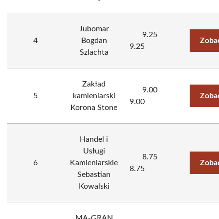
Jubomar
9.25
4
Bogdan
Zoba
9.25
Szlachta
Zakład
9.00
5
kamieniarski
Zoba
9.00
Korona Stone
Handel i
Usługi
8.75
6
Kamieniarskie
Zoba
8.75
Sebastian
Kowalski
MA-GRAN