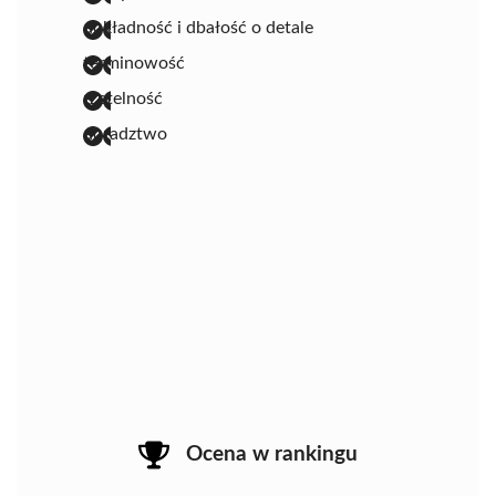
dokładność i dbałość o detale
terminowość
rzetelność
doradztwo
Ocena w rankingu