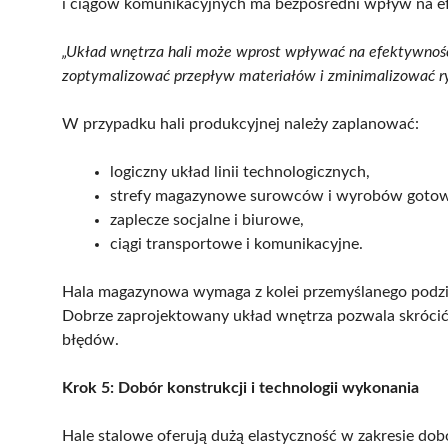
i ciągów komunikacyjnych ma bezpośredni wpływ na e
„Układ wnętrza hali może wprost wpływać na efektywność
zoptymalizować przepływ materiałów i zminimalizować 
W przypadku hali produkcyjnej należy zaplanować:
logiczny układ linii technologicznych,
strefy magazynowe surowców i wyrobów goto
zaplecze socjalne i biurowe,
ciągi transportowe i komunikacyjne.
Hala magazynowa wymaga z kolei przemyślanego podzia
Dobrze zaprojektowany układ wnętrza pozwala skrócić cz
błędów.
Krok 5: Dobór konstrukcji i technologii wykonania
Hale stalowe oferują dużą elastyczność w zakresie do