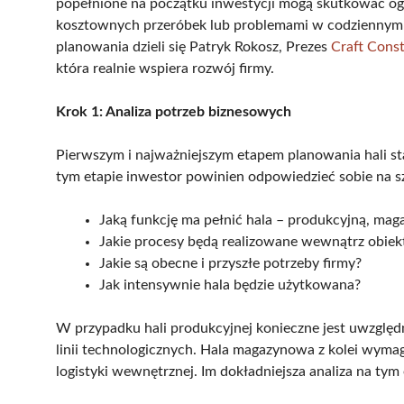
popełnione na początku inwestycji mogą skutkować ogr
kosztownych przeróbek lub problemami w codziennym 
planowania dzieli się Patryk Rokosz, Prezes
Craft Cons
która realnie wspiera rozwój firmy.
Krok 1: Analiza potrzeb biznesowych
Pierwszym i najważniejszym etapem planowania hali sta
tym etapie inwestor powinien odpowiedzieć sobie na s
Jaką funkcję ma pełnić hala – produkcyjną, ma
Jakie procesy będą realizowane wewnątrz obiek
Jakie są obecne i przyszłe potrzeby firmy?
Jak intensywnie hala będzie użytkowana?
W przypadku hali produkcyjnej konieczne jest uwzględni
linii technologicznych. Hala magazynowa z kolei wym
logistyki wewnętrznej. Im dokładniejsza analiza na tym 