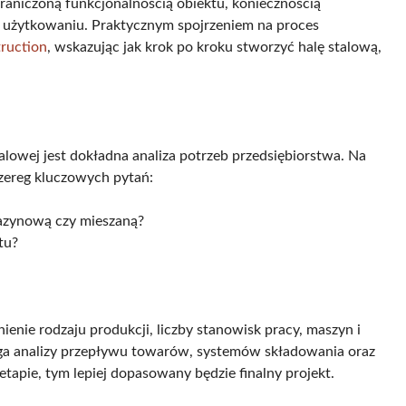
aniczoną funkcjonalnością obiektu, koniecznością
użytkowaniu. Praktycznym spojrzeniem na proces
truction
, wskazując jak krok po kroku stworzyć halę stalową,
lowej jest dokładna analiza potrzeb przedsiębiorstwa. Na
zereg kluczowych pytań:
gazynową czy mieszaną?
tu?
enie rodzaju produkcji, liczby stanowisk pracy, maszyn i
aga analizy przepływu towarów, systemów składowania oraz
etapie, tym lepiej dopasowany będzie finalny projekt.