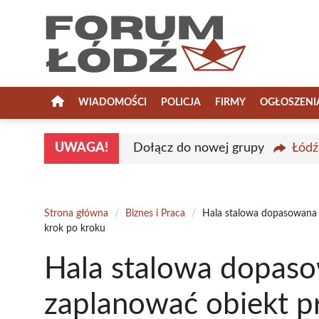
Przejdź
do
treści
WIADOMOŚCI
POLICJA
FIRMY
OGŁOSZENI
UWAGA!
Dołącz do nowej grupy
Łódź
Strona główna
/
Biznes i Praca
/
Hala stalowa dopasowana 
krok po kroku
Hala stalowa dopaso
zaplanować obiekt p