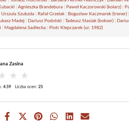
Kubacki
|
Agnieszka Brandebura
|
Paweł Kaczorowski (kolarz)
|
P
|
Urszula Szubzda
|
Rafał Grzelak
|
Bogusław Kaczmarek (trener)
ukasz Madej
|
Dariusz Podolski
|
Tadeusz Stasiak (bokser)
|
Dariu
i
|
Magdalena Sadłecka
|
Piotr Klepczarek (ur. 1982)
ana Zasina
★
★
★
:
4.59
Liczba ocen:
25
Share
Share
Share
Share
Share
Share
on
on
on
on
on
on
Facebook
X
Pinterest
WhatsApp
LinkedIn
Email