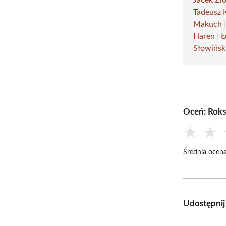
Tadeusz 
Makuch
Haren
|
Ł
Słowińsk
Oceń: Roks
★
★
Średnia ocena
Udostępnij