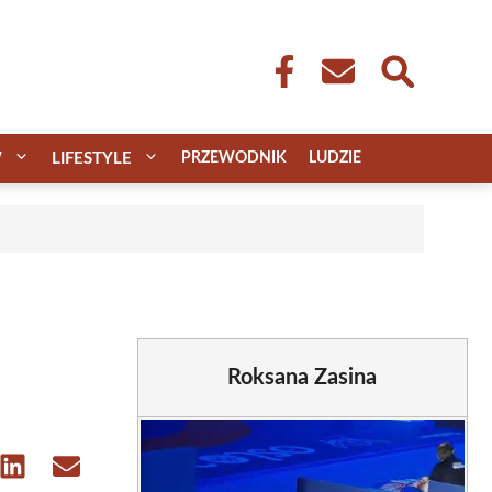
W
LIFESTYLE
PRZEWODNIK
LUDZIE
Roksana Zasina
e
Share
Share
on
on