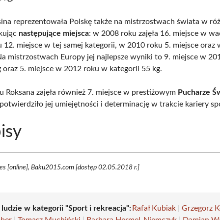
ina reprezentowała Polskę także na mistrzostwach świata w ró
skując
następujące miejsca
: w 2008 roku zajęła 16. miejsce w wa
 12. miejsce w tej samej kategorii, w 2010 roku 5. miejsce oraz
 Na mistrzostwach Europy jej najlepsze wyniki to 9. miejsce w 2
 oraz 5. miejsce w 2012 roku w kategorii 55 kg.
 Roksana zajęła również 7. miejsce w prestiżowym
Pucharze Ś
otwierdziło jej umiejętności i determinację w trakcie kariery sp
isy
es [online], Baku2015.com [dostęp 02.05.2018 r.]
 ludzie w kategorii "Sport i rekreacja":
Rafał Kubiak
|
Grzegorz 
ober
|
Tomasz Muchiński
|
Barbara Hermel-Niemczyk
|
Damian W