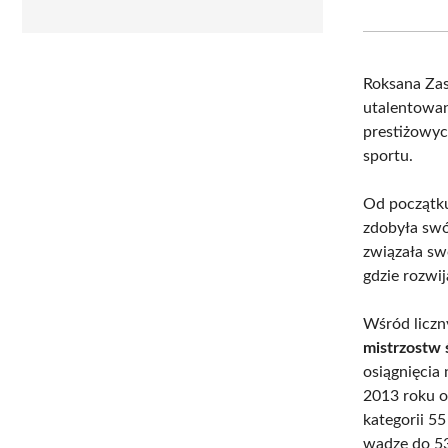
Roksana Za
utalentowan
prestiżowych
sportu.
Od początku
zdobyła swó
związała sw
gdzie rozwij
Wśród liczn
mistrzostw 
osiągnięcia
2013 roku o
kategorii 5
wadze do 53