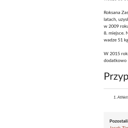
Roksana Zas
latach, uzy
w 2009 roku
8. miejsce.
wadze 51 kg
W 2015 roku
dodatkowo p
Przyp
Athlet
Pozostali
Jacek Zi