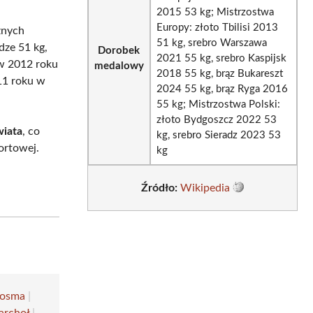
2015 53 kg; Mistrzostwa
Europy: złoto Tbilisi 2013
żnych
51 kg, srebro Warszawa
dze 51 kg,
Dorobek
2021 55 kg, srebro Kaspijsk
 w 2012 roku
medalowy
2018 55 kg, brąz Bukareszt
011 roku w
2024 55 kg, brąz Ryga 2016
55 kg; Mistrzostwa Polski:
złoto Bydgoszcz 2022 53
wiata
, co
kg, srebro Sieradz 2023 53
ortowej.
kg
Źródło:
Wikipedia
Kosma
|
archoł
|