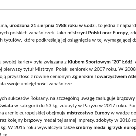
Facebook
X
Pinterest
What
(Twitter)
sina,
urodzona 21 sierpnia 1988 roku w Łodzi
, to jedna z najbard
ych polskich zapaśniczek. Jako
mistrzyni Polski oraz Europy
, z
 tytułów, które podkreślają jej osiągnięcia w tej wymagającej d
 swojej kariery była związana z
Klubem Sportowym "20" Łódź
,
j pierwszy tytuł Mistrzyni Polski seniorek w 2007 roku. W 2008
oją przyszłość z równie cenionym
Zgierskim Towarzystwem Atl
ała swoje umiejętności zapaśnicze.
ych sukcesów Roksany, na szczególną uwagę zasługuje
brązowy
świata
w kategorii do 53 kg, zdobyty w Paryżu w 2017 roku. Pon
 na arenie europejskiej obejmują
mistrzostwo Europy
w wadze do
raz kolejny brązowy medal tej samej imprezy, zdobyty w 2016 r
5 kg. W 2015 roku wywalczyła także
srebrny medal igrzysk euro
 kg.