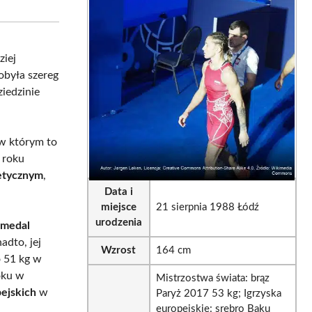
sApp
LinkedIn
Email
ziej
dobyła szereg
ziedzinie
 w którym to
 roku
etycznym
,
Data i
miejsce
21 sierpnia 1988 Łódź
urodzenia
 medal
adto, jej
Wzrost
164 cm
 51 kg w
oku w
Mistrzostwa świata: brąz
pejskich
w
Paryż 2017 53 kg; Igrzyska
europejskie: srebro Baku