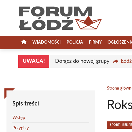
Przejdź
do
treści
WIADOMOŚCI
POLICJA
FIRMY
OGŁOSZENI
UWAGA!
Dołącz do nowej grupy
Łódź
Strona główn
Roks
Spis treści
Wstęp
SPORT I REKR
Przypisy