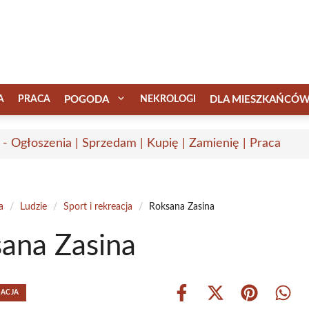
A
PRACA
POGODA
NEKROLOGI
DLA MIESZKAŃCÓ
 - Ogłoszenia | Sprzedam | Kupię | Zamienię | Praca
a
/
Ludzie
/
Sport i rekreacja
/
Roksana Zasina
ana Zasina
EACJA
Share
Share
Share
Shar
on
on
on
on