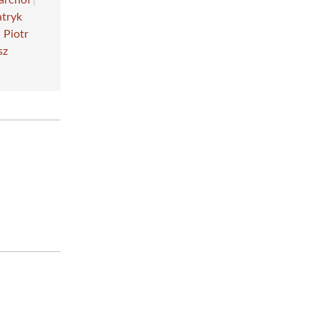
atryk
|
Piotr
sz