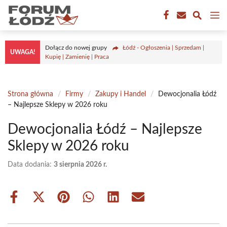
Przejdź
M
do
treści
Dołącz do nowej grupy
Łódź - Ogłoszenia | Sprzedam |
UWAGA!
Kupię | Zamienię | Praca
Strona główna
/
Firmy
/
Zakupy i Handel
/
Dewocjonalia Łódź
– Najlepsze Sklepy w 2026 roku
Dewocjonalia Łódź – Najlepsze
Sklepy w 2026 roku
Data dodania:
3 sierpnia 2026 r.
Share
Share
Share
Share
Share
Share
on
on
on
on
on
on
Facebook
X
Pinterest
WhatsApp
LinkedIn
Email
(Twitter)