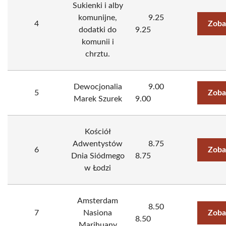
Sukienki i alby
komunijne,
9.25
4
Zoba
dodatki do
9.25
komunii i
chrztu.
Dewocjonalia
9.00
5
Zoba
Marek Szurek
9.00
Kościół
Adwentystów
8.75
6
Zoba
Dnia Siódmego
8.75
w Łodzi
Amsterdam
8.50
7
Nasiona
Zoba
8.50
Marihuany