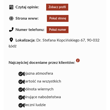
Czytaj opinie:
Zobacz profil
Strona www:
Pokaż stronę
Numer telefonu:
Pokaż numer
Lokalizacja:
Dr. Stefana Kopcińskiego 67, 90-032
Łódź
Najczęściej doceniane przez klientów:
przyjazna atmosfera
otwartość na wszystkich
wspólnota wiernych
inspirujące nabożeństwa
serdeczni ludzie