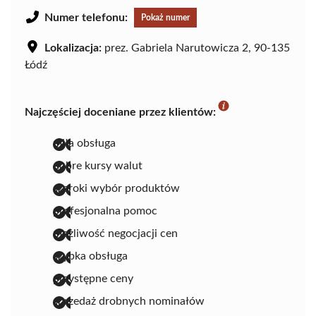
Numer telefonu:
Pokaż numer
Lokalizacja:
prez. Gabriela Narutowicza 2, 90-135
Łódź
Najczęściej doceniane przez klientów:
miła obsługa
dobre kursy walut
szeroki wybór produktów
profesjonalna pomoc
możliwość negocjacji cen
szybka obsługa
przystępne ceny
sprzedaż drobnych nominałów