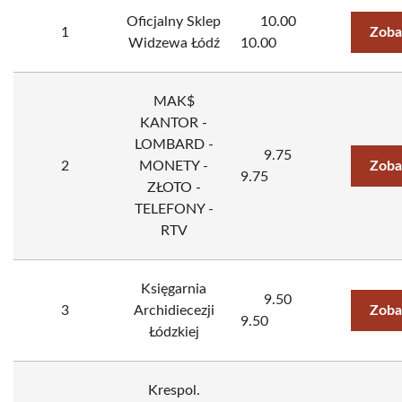
Oficjalny Sklep
10.00
1
Zoba
Widzewa Łódź
10.00
MAK$
KANTOR -
LOMBARD -
9.75
2
MONETY -
Zoba
9.75
ZŁOTO -
TELEFONY -
RTV
Księgarnia
9.50
3
Archidiecezji
Zoba
9.50
Łódzkiej
Krespol.