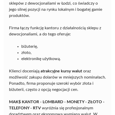
sklepów z dewocjonaliami w Łodzi, co świadczy o
jego silnej pozycji na rynku lokalnym i bogatej gamie
produktów.
Firma łączy funkcję kantoru z działalnością sklepu z
dewocjonaliami, a do tego oferuje:
biżuterię,
złoto,
elektronikę użytkową.
Klienci doceniają
atrakcyjne kursy walut
oraz
możliwość zakupu dolarów w mniejszych nominałach.
Ponadto, firma proponuje szeroki wybór złota i
biżuterii, często z opcją negocjacji cen.
MAK$ KANTOR - LOMBARD - MONETY - ZŁOTO -
TELEFONY - RTV
wyróżnia się profesjonalnym
doradztwem oraz ekspresową wymianą walut. W