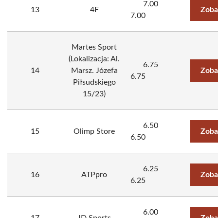
7.00
13
4F
Zoba
7.00
Martes Sport
(Lokalizacja: Al.
6.75
14
Marsz. Józefa
Zoba
6.75
Piłsudskiego
15/23)
6.50
15
Olimp Store
Zoba
6.50
6.25
16
ATPpro
Zoba
6.25
6.00