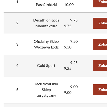
1
Zoba
Pasaż Łódzki
10.00
Decathlon Łódź
9.75
2
Zoba
Manufaktura
9.75
Oficjalny Sklep
9.50
3
Zoba
Widzewa Łódź
9.50
9.25
4
Gold Sport
Zoba
9.25
Jack Wolfskin
9.00
5
Sklep
Zoba
9.00
turystyczny