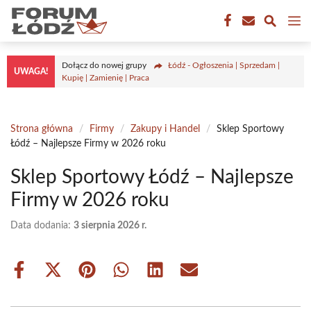
Przejdź
M
do
treści
Dołącz do nowej grupy
Łódź - Ogłoszenia | Sprzedam |
UWAGA!
Kupię | Zamienię | Praca
Strona główna
/
Firmy
/
Zakupy i Handel
/
Sklep Sportowy
Łódź – Najlepsze Firmy w 2026 roku
Sklep Sportowy Łódź – Najlepsze
Firmy w 2026 roku
Data dodania:
3 sierpnia 2026 r.
Share
Share
Share
Share
Share
Share
on
on
on
on
on
on
Facebook
X
Pinterest
WhatsApp
LinkedIn
Email
(Twitter)