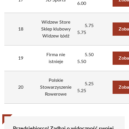
17
JD Sports
Zoba
6.00
Widzew Store
5.75
18
Sklep klubowy
Zoba
5.75
Widzew Łódź
Firma nie
5.50
19
Zoba
istnieje
5.50
Polskie
5.25
20
Stowarzyszenie
Zoba
5.25
Rowerowe
Przedsiębiorco! Zadbaj o widoczność swojej