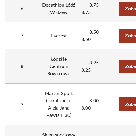
Decathlon Łódź
8.75
6
Zoba
Widzew
8.75
8.50
7
Everest
Zoba
8.50
Łódzkie
8.25
8
Centrum
Zoba
8.25
Rowerowe
Martes Sport
(Lokalizacja:
8.00
9
Zoba
Aleja Jana
8.00
Pawła II 30)
Sklep sportowy