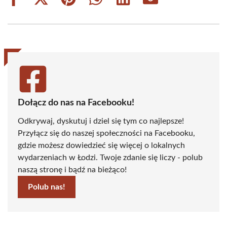
Share
Share
Share
Share
Share
Share
on
on
on
on
on
on
Facebook
X
Pinterest
WhatsApp
LinkedIn
Email
(Twitter)
Dołącz do nas na Facebooku!
Odkrywaj, dyskutuj i dziel się tym co najlepsze!
Przyłącz się do naszej społeczności na Facebooku,
gdzie możesz dowiedzieć się więcej o lokalnych
wydarzeniach w Łodzi. Twoje zdanie się liczy - polub
naszą stronę i bądź na bieżąco!
Polub nas!