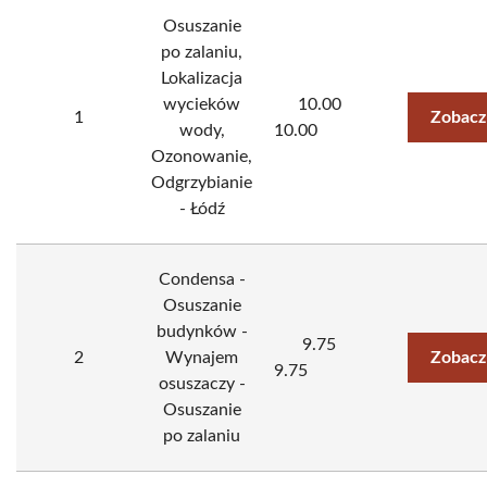
Osuszanie
po zalaniu,
Lokalizacja
wycieków
10.00
1
Zobacz
wody,
10.00
Ozonowanie,
Odgrzybianie
- Łódź
Condensa -
Osuszanie
budynków -
9.75
2
Wynajem
Zobacz
9.75
osuszaczy -
Osuszanie
po zalaniu