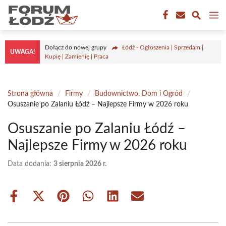
Przejdź
M
do
treści
Dołącz do nowej grupy
Łódź - Ogłoszenia | Sprzedam |
UWAGA!
Kupię | Zamienię | Praca
Strona główna
/
Firmy
/
Budownictwo, Dom i Ogród
/
Osuszanie po Zalaniu Łódź – Najlepsze Firmy w 2026 roku
Osuszanie po Zalaniu Łódź –
Najlepsze Firmy w 2026 roku
Data dodania:
3 sierpnia 2026 r.
Share
Share
Share
Share
Share
Share
on
on
on
on
on
on
Facebook
X
Pinterest
WhatsApp
LinkedIn
Email
(Twitter)