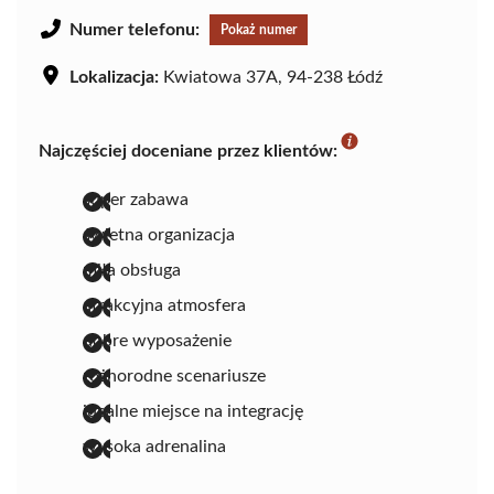
Numer telefonu:
Pokaż numer
Lokalizacja:
Kwiatowa 37A, 94-238 Łódź
Najczęściej doceniane przez klientów:
super zabawa
świetna organizacja
miła obsługa
atrakcyjna atmosfera
dobre wyposażenie
różnorodne scenariusze
idealne miejsce na integrację
wysoka adrenalina