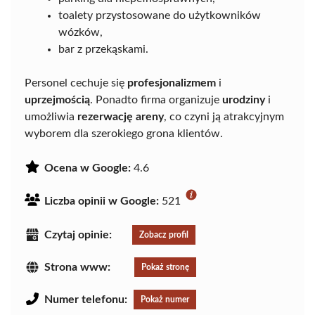
toalety przystosowane do użytkowników
wózków,
bar z przekąskami.
Personel cechuje się
profesjonalizmem
i
uprzejmością
. Ponadto firma organizuje
urodziny
i
umożliwia
rezerwację areny
, co czyni ją atrakcyjnym
wyborem dla szerokiego grona klientów.
Ocena w Google:
4.6
Liczba opinii w Google:
521
Czytaj opinie:
Zobacz profil
Strona www:
Pokaż stronę
Numer telefonu:
Pokaż numer