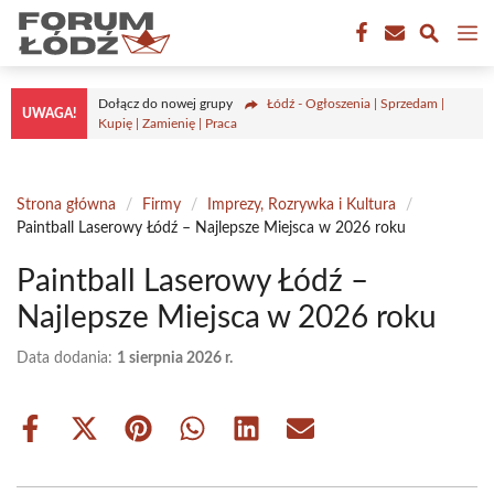
Przejdź
M
do
treści
Dołącz do nowej grupy
Łódź - Ogłoszenia | Sprzedam |
UWAGA!
Kupię | Zamienię | Praca
Strona główna
/
Firmy
/
Imprezy, Rozrywka i Kultura
/
Paintball Laserowy Łódź – Najlepsze Miejsca w 2026 roku
Paintball Laserowy Łódź –
Najlepsze Miejsca w 2026 roku
Data dodania:
1 sierpnia 2026 r.
Share
Share
Share
Share
Share
Share
on
on
on
on
on
on
Facebook
X
Pinterest
WhatsApp
LinkedIn
Email
(Twitter)