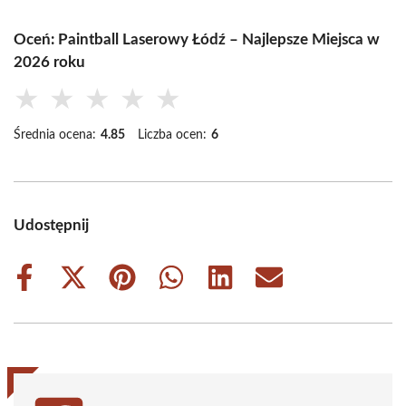
Oceń: Paintball Laserowy Łódź – Najlepsze Miejsca w
2026 roku
★
★
★
★
★
Średnia ocena:
4.85
Liczba ocen:
6
Udostępnij
Share
Share
Share
Share
Share
Share
on
on
on
on
on
on
Facebook
X
Pinterest
WhatsApp
LinkedIn
Email
(Twitter)