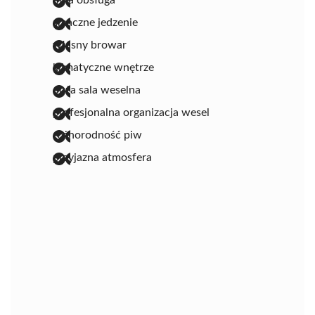
smaczne jedzenie
własny browar
klimatyczne wnętrze
duża sala weselna
profesjonalna organizacja wesel
różnorodność piw
przyjazna atmosfera