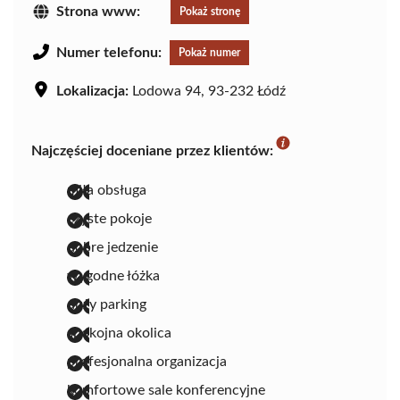
Strona www:
Pokaż stronę
Numer telefonu:
Pokaż numer
Lokalizacja:
Lodowa 94, 93-232 Łódź
Najczęściej doceniane przez klientów:
miła obsługa
czyste pokoje
dobre jedzenie
wygodne łóżka
duży parking
spokojna okolica
profesjonalna organizacja
komfortowe sale konferencyjne