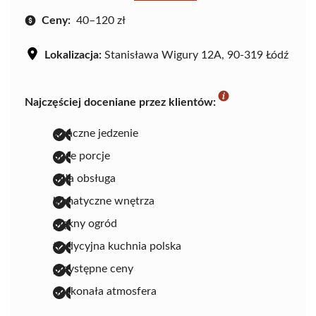
Ceny:
40–120 zł
Lokalizacja:
Stanisława Wigury 12A, 90-319 Łódź
Najczęściej doceniane przez klientów:
smaczne jedzenie
duże porcje
miła obsługa
klimatyczne wnętrza
piękny ogród
tradycyjna kuchnia polska
przystępne ceny
doskonała atmosfera