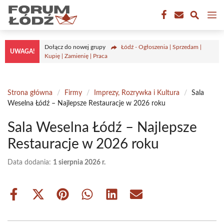
Przejdź
M
do
treści
Dołącz do nowej grupy
Łódź - Ogłoszenia | Sprzedam |
UWAGA!
Kupię | Zamienię | Praca
Strona główna
/
Firmy
/
Imprezy, Rozrywka i Kultura
/
Sala
Weselna Łódź – Najlepsze Restauracje w 2026 roku
Sala Weselna Łódź – Najlepsze
Restauracje w 2026 roku
Data dodania:
1 sierpnia 2026 r.
Share
Share
Share
Share
Share
Share
on
on
on
on
on
on
Facebook
X
Pinterest
WhatsApp
LinkedIn
Email
(Twitter)