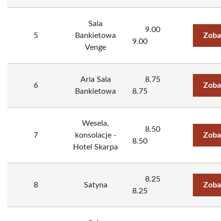
Sala
9.00
5
Bankietowa
Zoba
9.00
Venge
Aria Sala
8.75
6
Zoba
Bankietowa
8.75
Wesela,
8.50
7
konsolacje -
Zoba
8.50
Hotel Skarpa
8.25
8
Satyna
Zoba
8.25