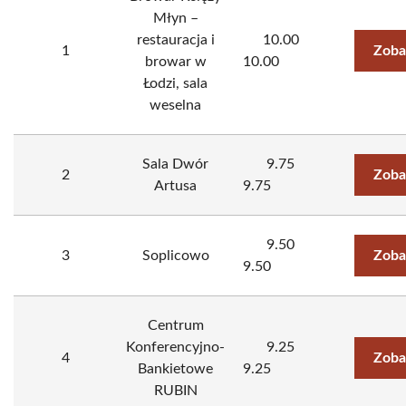
Młyn –
restauracja i
10.00
1
Zoba
browar w
10.00
Łodzi, sala
weselna
Sala Dwór
9.75
2
Zoba
Artusa
9.75
9.50
3
Soplicowo
Zoba
9.50
Centrum
Konferencyjno-
9.25
4
Zoba
Bankietowe
9.25
RUBIN