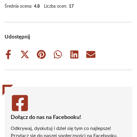
Średnia ocena:
4.8
Liczba ocen:
17
Udostępnij
Share
Share
Share
Share
Share
Share
on
on
on
on
on
on
Facebook
X
Pinterest
WhatsApp
LinkedIn
Email
(Twitter)
Dołącz do nas na Facebooku!
Odkrywaj, dyskutuj i dziel się tym co najlepsze!
Przyłącz się do naszej społeczności na Facebooku,