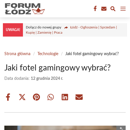
Przejdź
M
do
treści
Dołącz do nowej grupy
Łódź - Ogłoszenia | Sprzedam |
UWAGA!
Kupię | Zamienię | Praca
Strona główna
/
Technologie
/
Jaki fotel gamingowy wybrać?
Jaki fotel gamingowy wybrać?
Data dodania:
12 grudnia 2024 r.
Share
Share
Share
Share
Share
Share
on
on
on
on
on
on
Facebook
X
Pinterest
WhatsApp
LinkedIn
Email
(Twitter)