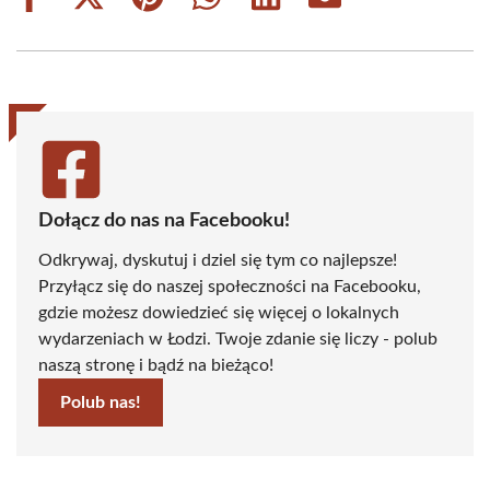
Share
Share
Share
Share
Share
Share
on
on
on
on
on
on
Facebook
X
Pinterest
WhatsApp
LinkedIn
Email
(Twitter)
Dołącz do nas na Facebooku!
Odkrywaj, dyskutuj i dziel się tym co najlepsze!
Przyłącz się do naszej społeczności na Facebooku,
gdzie możesz dowiedzieć się więcej o lokalnych
wydarzeniach w Łodzi. Twoje zdanie się liczy - polub
naszą stronę i bądź na bieżąco!
Polub nas!