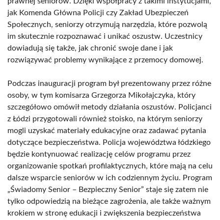
prawnej seniorów. Dzięki współpracy z takimi instytucjami,
jak Komenda Główna Policji czy Zakład Ubezpieczeń
Społecznych, seniorzy otrzymują narzędzia, które pozwolą
im skutecznie rozpoznawać i unikać oszustw. Uczestnicy
dowiadują się także, jak chronić swoje dane i jak
rozwiązywać problemy wynikające z przemocy domowej.
Podczas inauguracji program był prezentowany przez różne
osoby, w tym komisarza Grzegorza Mikołajczyka, który
szczegółowo omówił metody działania oszustów. Policjanci
z Łódzi przygotowali również stoisko, na którym seniorzy
mogli uzyskać materiały edukacyjne oraz zadawać pytania
dotyczące bezpieczeństwa. Policja województwa łódzkiego
będzie kontynuować realizację celów programu przez
organizowanie spotkań profilaktycznych, które mają na celu
dalsze wsparcie seniorów w ich codziennym życiu. Program
„Świadomy Senior – Bezpieczny Senior” staje się zatem nie
tylko odpowiedzią na bieżące zagrożenia, ale także ważnym
krokiem w stronę edukacji i zwiększenia bezpieczeństwa