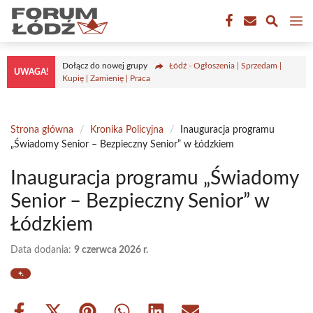
Przejdź
M
do
treści
Dołącz do nowej grupy
Łódź - Ogłoszenia | Sprzedam |
UWAGA!
Kupię | Zamienię | Praca
Strona główna
/
Kronika Policyjna
/
Inauguracja programu
„Świadomy Senior – Bezpieczny Senior” w Łódzkiem
Inauguracja programu „Świadomy
Senior – Bezpieczny Senior” w
Łódzkiem
Data dodania:
9 czerwca 2026 r.