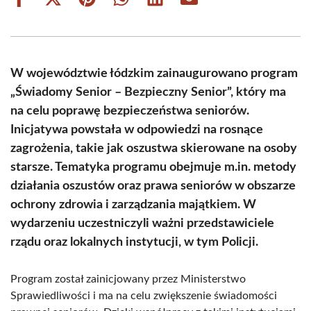
Share
Share
Share
Share
Share
Share
on
on
on
on
on
on
Facebook
X
Pinterest
WhatsApp
LinkedIn
Email
(Twitter)
W województwie łódzkim zainaugurowano program
„Świadomy Senior – Bezpieczny Senior”, który ma
na celu poprawę bezpieczeństwa seniorów.
Inicjatywa powstała w odpowiedzi na rosnące
zagrożenia, takie jak oszustwa skierowane na osoby
starsze. Tematyka programu obejmuje m.in. metody
działania oszustów oraz prawa seniorów w obszarze
ochrony zdrowia i zarządzania majątkiem. W
wydarzeniu uczestniczyli ważni przedstawiciele
rządu oraz lokalnych instytucji, w tym Policji.
Program został zainicjowany przez Ministerstwo
Sprawiedliwości i ma na celu zwiększenie świadomości