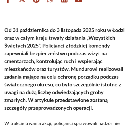
Share
Share
Share
Share
Share
Share
on
on
on
on
on
on
Facebook
X
Pinterest
WhatsApp
LinkedIn
Email
(Twitter)
Od 31 października do 3 listopada 2025 roku w Łodzi
oraz w całym kraju trwały działania „Wszystkich
Świętych 2025”. Policjanci z łódzkiej komendy
zapewniali bezpieczeństwo podczas wizyt na
cmentarzach, kontrolując ruch i wspierając
mieszkańców oraz turystów. Mundurowi realizowali
zadania mające na celu ochronę porządku podczas
świątecznego okresu, co było szczególnie istotne z
uwagi na dużą liczbę odwiedzających groby
zmarłych. W artykule przedstawione zostaną
szczegóły przeprowadzonych operacji.
W trakcie trwania akcji, policjanci sprawowali nadzór nie