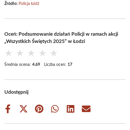
Źródło:
Policja Łódź
Oceń: Podsumowanie działań Policji w ramach akcji
„Wszystkich Świętych 2025” w Łodzi
★
★
★
★
★
Średnia ocena:
4.69
Liczba ocen:
17
Udostępnij
Share
Share
Share
Share
Share
Share
on
on
on
on
on
on
Facebook
X
Pinterest
WhatsApp
LinkedIn
Email
(Twitter)