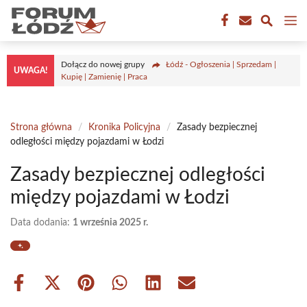
Przejdź
M
do
treści
Dołącz do nowej grupy
Łódź - Ogłoszenia | Sprzedam |
UWAGA!
Kupię | Zamienię | Praca
Strona główna
/
Kronika Policyjna
/
Zasady bezpiecznej
odległości między pojazdami w Łodzi
Zasady bezpiecznej odległości
między pojazdami w Łodzi
Data dodania:
1 września 2025 r.
Share
Share
Share
Share
Share
Share
on
on
on
on
on
on