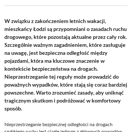
Facebook
X
Pinterest
WhatsApp
LinkedIn
Email
(Twitter)
W związku z zakończeniem letnich wakacji,
mieszkańcy Łodzi są przypomniani o zasadach ruchu
drogowego, które pozostają aktualne przez cały rok.
Szczególnie ważnym zagadnieniem, które zasługuje
na uwagę, jest bezpieczna odległość między
pojazdami, która ma kluczowe znaczenie w
kontekście bezpieczeństwa na drogach.
Nieprzestrzeganie tej reguły może prowadzić do
poważnych wypadków, które stają się coraz bardziej
powszechne. Warto zrozumieć zasady, aby uniknąć
tragicznym skutkom i podróżować w komfortowy
sposób.
Nieprzestrzeganie bezpiecznej odległości na drogach
szybkiego ruchu jest ciągle jednym z głównych powodów