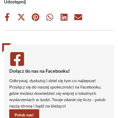
Udostępnij
Share
Share
Share
Share
Share
Share
on
on
on
on
on
on
Facebook
X
Pinterest
WhatsApp
LinkedIn
Email
(Twitter)
Dołącz do nas na Facebooku!
Odkrywaj, dyskutuj i dziel się tym co najlepsze!
Przyłącz się do naszej społeczności na Facebooku,
gdzie możesz dowiedzieć się więcej o lokalnych
wydarzeniach w Łodzi. Twoje zdanie się liczy - polub
naszą stronę i bądź na bieżąco!
Polub nas!