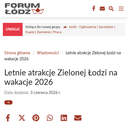
Przejdź
M
do
treści
Dołącz do nowej grupy
Łódź - Ogłoszenia | Sprzedam |
UWAGA!
Kupię | Zamienię | Praca
Strona główna
/
Wiadomości
/
Letnie atrakcje Zielonej Łodzi na
wakacje 2026
Letnie atrakcje Zielonej Łodzi na
wakacje 2026
Data dodania:
3 czerwca 2026 r.
Share
Share
Share
Share
Share
Share
on
on
on
on
on
on