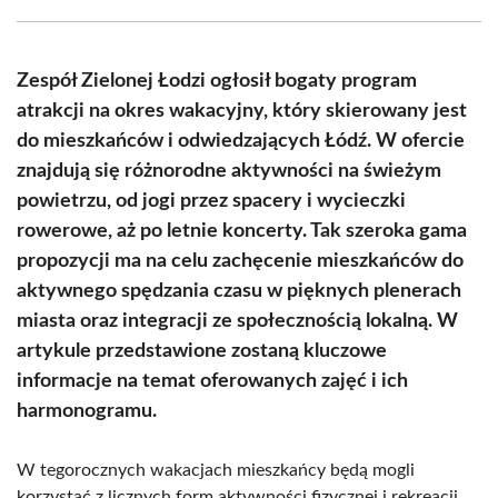
Facebook
X
Pinterest
WhatsApp
LinkedIn
Email
(Twitter)
Zespół Zielonej Łodzi ogłosił bogaty program
atrakcji na okres wakacyjny, który skierowany jest
do mieszkańców i odwiedzających Łódź. W ofercie
znajdują się różnorodne aktywności na świeżym
powietrzu, od jogi przez spacery i wycieczki
rowerowe, aż po letnie koncerty. Tak szeroka gama
propozycji ma na celu zachęcenie mieszkańców do
aktywnego spędzania czasu w pięknych plenerach
miasta oraz integracji ze społecznością lokalną. W
artykule przedstawione zostaną kluczowe
informacje na temat oferowanych zajęć i ich
harmonogramu.
W tegorocznych wakacjach mieszkańcy będą mogli
korzystać z licznych form aktywności fizycznej i rekreacji.