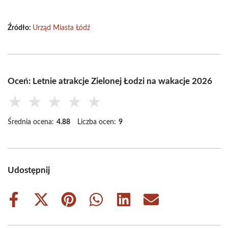
Źródło:
Urząd Miasta Łódź
Oceń: Letnie atrakcje Zielonej Łodzi na wakacje 2026
★
★
★
★
★
Średnia ocena:
4.88
Liczba ocen:
9
Udostępnij
Share
Share
Share
Share
Share
Share
on
on
on
on
on
on
Facebook
X
Pinterest
WhatsApp
LinkedIn
Email
(Twitter)