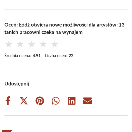
Oceń: Łódź otwiera nowe możliwości dla artystów: 13
tanich pracowni czeka na wynajem
★
★
★
★
★
Średnia ocena:
4.91
Liczba ocen:
22
Udostępnij
Share
Share
Share
Share
Share
Share
on
on
on
on
on
on
Facebook
X
Pinterest
WhatsApp
LinkedIn
Email
(Twitter)