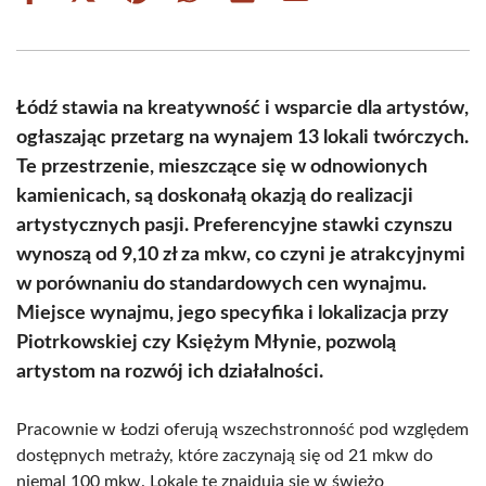
on
on
on
on
on
on
Facebook
X
Pinterest
WhatsApp
LinkedIn
Email
(Twitter)
Łódź stawia na kreatywność i wsparcie dla artystów,
ogłaszając przetarg na wynajem 13 lokali twórczych.
Te przestrzenie, mieszczące się w odnowionych
kamienicach, są doskonałą okazją do realizacji
artystycznych pasji. Preferencyjne stawki czynszu
wynoszą od 9,10 zł za mkw, co czyni je atrakcyjnymi
w porównaniu do standardowych cen wynajmu.
Miejsce wynajmu, jego specyfika i lokalizacja przy
Piotrkowskiej czy Księżym Młynie, pozwolą
artystom na rozwój ich działalności.
Pracownie w Łodzi oferują wszechstronność pod względem
dostępnych metraży, które zaczynają się od 21 mkw do
niemal 100 mkw. Lokale te znajdują się w świeżo