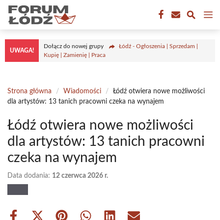
Przejdź
M
do
treści
Dołącz do nowej grupy
Łódź - Ogłoszenia | Sprzedam |
UWAGA!
Kupię | Zamienię | Praca
Strona główna
/
Wiadomości
/
Łódź otwiera nowe możliwości
dla artystów: 13 tanich pracowni czeka na wynajem
Łódź otwiera nowe możliwości
dla artystów: 13 tanich pracowni
czeka na wynajem
Data dodania:
12 czerwca 2026 r.
Share
Share
Share
Share
Share
Share