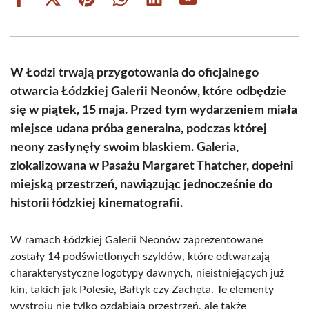
Share
Share
Share
Share
Share
Share
on
on
on
on
on
on
Facebook
X
Pinterest
WhatsApp
LinkedIn
Email
(Twitter)
W Łodzi trwają przygotowania do oficjalnego
otwarcia Łódzkiej Galerii Neonów, które odbędzie
się w piątek, 15 maja. Przed tym wydarzeniem miała
miejsce udana próba generalna, podczas której
neony zasłynęły swoim blaskiem. Galeria,
zlokalizowana w Pasażu Margaret Thatcher, dopełni
miejską przestrzeń, nawiązując jednocześnie do
historii łódzkiej kinematografii.
W ramach Łódzkiej Galerii Neonów zaprezentowane
zostały 14 podświetlonych szyldów, które odtwarzają
charakterystyczne logotypy dawnych, nieistniejących już
kin, takich jak Polesie, Bałtyk czy Zachęta. Te elementy
wystroju nie tylko ozdabiają przestrzeń, ale także