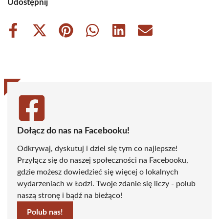
Udostępnij
Share
Share
Share
Share
Share
Share
on
on
on
on
on
on
Facebook
X
Pinterest
WhatsApp
LinkedIn
Email
(Twitter)
Dołącz do nas na Facebooku!
Odkrywaj, dyskutuj i dziel się tym co najlepsze!
Przyłącz się do naszej społeczności na Facebooku,
gdzie możesz dowiedzieć się więcej o lokalnych
wydarzeniach w Łodzi. Twoje zdanie się liczy - polub
naszą stronę i bądź na bieżąco!
Polub nas!