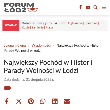
Przejdź
M
do
treści
Dołącz do nowej grupy
Łódź - Ogłoszenia | Sprzedam |
UWAGA!
Kupię | Zamienię | Praca
Strona główna
/
Wiadomości
/
Największy Pochód w Historii
Parady Wolności w Łodzi
Największy Pochód w Historii
Parady Wolności w Łodzi
Data dodania:
31 sierpnia 2025 r.
Share
Share
Share
Share
Share
Share
on
on
on
on
on
on