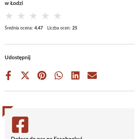
w Łodzi
★
★
★
★
★
Średnia ocena:
4.47
Liczba ocen:
25
Udostępnij
Share
Share
Share
Share
Share
Share
on
on
on
on
on
on
Facebook
X
Pinterest
WhatsApp
LinkedIn
Email
(Twitter)