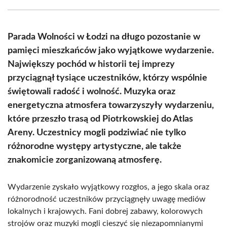
Facebook
X
Pinterest
WhatsApp
LinkedIn
Email
(Twitter)
Parada Wolności w Łodzi na długo pozostanie w
pamięci mieszkańców jako wyjątkowe wydarzenie.
Największy pochód w historii tej imprezy
przyciągnął tysiące uczestników, którzy wspólnie
świętowali radość i wolność. Muzyka oraz
energetyczna atmosfera towarzyszyły wydarzeniu,
które przeszło trasą od Piotrkowskiej do Atlas
Areny. Uczestnicy mogli podziwiać nie tylko
różnorodne występy artystyczne, ale także
znakomicie zorganizowaną atmosferę.
Wydarzenie zyskało wyjątkowy rozgłos, a jego skala oraz
różnorodność uczestników przyciągnęły uwagę mediów
lokalnych i krajowych. Fani dobrej zabawy, kolorowych
strojów oraz muzyki mogli cieszyć się niezapomnianymi