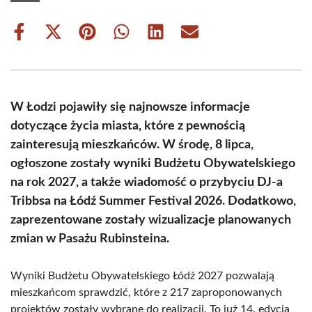
Share
Share
Share
Share
Share
Share
on
on
on
on
on
on
Facebook
X
Pinterest
WhatsApp
LinkedIn
Email
(Twitter)
W Łodzi pojawiły się najnowsze informacje
dotyczące życia miasta, które z pewnością
zainteresują mieszkańców. W środę, 8 lipca,
ogłoszone zostały wyniki Budżetu Obywatelskiego
na rok 2027, a także wiadomość o przybyciu DJ-a
Tribbsa na Łódź Summer Festival 2026. Dodatkowo,
zaprezentowane zostały wizualizacje planowanych
zmian w Pasażu Rubinsteina.
Wyniki Budżetu Obywatelskiego Łódź 2027 pozwalają
mieszkańcom sprawdzić, które z 217 zaproponowanych
projektów zostały wybrane do realizacji. To już 14. edycja