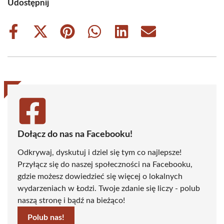
Udostępnij
Share
Share
Share
Share
Share
Share
on
on
on
on
on
on
Facebook
X
Pinterest
WhatsApp
LinkedIn
Email
(Twitter)
Dołącz do nas na Facebooku!
Odkrywaj, dyskutuj i dziel się tym co najlepsze!
Przyłącz się do naszej społeczności na Facebooku,
gdzie możesz dowiedzieć się więcej o lokalnych
wydarzeniach w Łodzi. Twoje zdanie się liczy - polub
naszą stronę i bądź na bieżąco!
Polub nas!