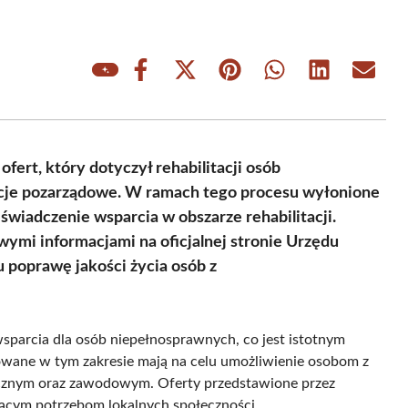
Share
Share
Share
Share
Share
Share
on
on
on
on
on
on
Facebook
X
Pinterest
WhatsApp
LinkedIn
Email
(Twitter)
fert, który dotyczył rehabilitacji osób
acje pozarządowe. W ramach tego procesu wyłonione
świadczenie wsparcia w obszarze rehabilitacji.
ymi informacjami na oficjalnej stronie Urzędu
u poprawę jakości życia osób z
wsparcia dla osób niepełnosprawnych, co jest istotnym
owane w tym zakresie mają na celu umożliwienie osobom z
ecznym oraz zawodowym. Oferty przedstawione przez
nącym potrzebom lokalnych społeczności.