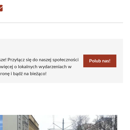
Share
on
Email
sze! Przyłącz się do naszej społeczności
Polub nas!
 więcej o lokalnych wydarzeniach w
tronę i bądź na bieżąco!