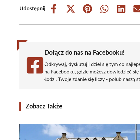
Udostępnij
Share
Share
Share
Share
Share
on
on
on
on
on
Facebook
X
Pinterest
WhatsApp
LinkedIn
(Twitter)
Dołącz do nas na Facebooku!
Odkrywaj, dyskutuj i dziel się tym co najlep
na Facebooku, gdzie możesz dowiedzieć się
Łodzi. Twoje zdanie się liczy - polub naszą s
Zobacz Także