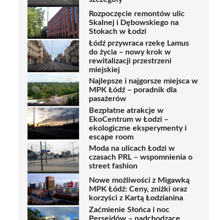
Rozpoczęcie remontów ulic
Skalnej i Dębowskiego na
Stokach w Łodzi
Łódź przywraca rzekę Lamus
do życia – nowy krok w
rewitalizacji przestrzeni
miejskiej
Najlepsze i najgorsze miejsca w
MPK Łódź – poradnik dla
pasażerów
Bezpłatne atrakcje w
EkoCentrum w Łodzi –
ekologiczne eksperymenty i
escape room
Moda na ulicach Łodzi w
czasach PRL – wspomnienia o
street fashion
Nowe możliwości z Migawką
MPK Łódź: Ceny, zniżki oraz
korzyści z Kartą Łodzianina
Zaćmienie Słońca i noc
Perseidów – nadchodzące