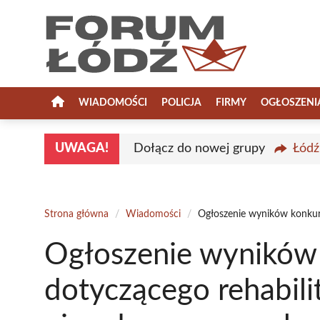
Przejdź
do
treści
WIADOMOŚCI
POLICJA
FIRMY
OGŁOSZENI
UWAGA!
Dołącz do nowej grupy
Łódź
Strona główna
/
Wiadomości
/
Ogłoszenie wyników konkurs
Ogłoszenie wyników 
dotyczącego rehabili