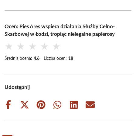
Oceń: Pies Ares wspiera działania Służby Celno-
Skarbowej w Łodzi, tropiąc nielegalne papierosy
★
★
★
★
★
Średnia ocena:
4.6
Liczba ocen:
18
Udostępnij
Share
Share
Share
Share
Share
Share
on
on
on
on
on
on
Facebook
X
Pinterest
WhatsApp
LinkedIn
Email
(Twitter)