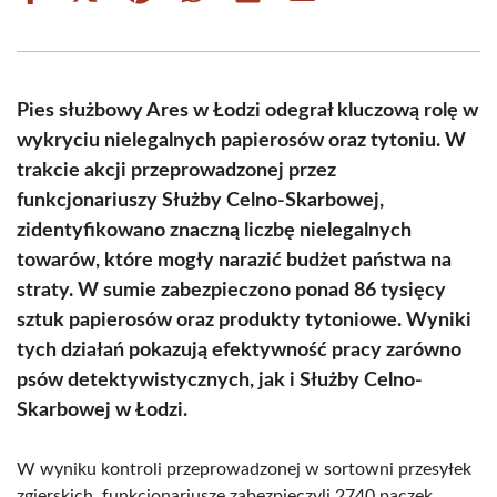
on
on
on
on
on
on
Facebook
X
Pinterest
WhatsApp
LinkedIn
Email
(Twitter)
Pies służbowy Ares w Łodzi odegrał kluczową rolę w
wykryciu nielegalnych papierosów oraz tytoniu. W
trakcie akcji przeprowadzonej przez
funkcjonariuszy Służby Celno-Skarbowej,
zidentyfikowano znaczną liczbę nielegalnych
towarów, które mogły narazić budżet państwa na
straty. W sumie zabezpieczono ponad 86 tysięcy
sztuk papierosów oraz produkty tytoniowe. Wyniki
tych działań pokazują efektywność pracy zarówno
psów detektywistycznych, jak i Służby Celno-
Skarbowej w Łodzi.
W wyniku kontroli przeprowadzonej w sortowni przesyłek
zgierskich, funkcjonariusze zabezpieczyli 2740 paczek