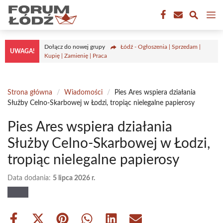
Przejdź
M
do
treści
Dołącz do nowej grupy
Łódź - Ogłoszenia | Sprzedam |
UWAGA!
Kupię | Zamienię | Praca
Strona główna
/
Wiadomości
/
Pies Ares wspiera działania
Służby Celno-Skarbowej w Łodzi, tropiąc nielegalne papierosy
Pies Ares wspiera działania
Służby Celno-Skarbowej w Łodzi,
tropiąc nielegalne papierosy
Data dodania:
5 lipca 2026 r.
Share
Share
Share
Share
Share
Share