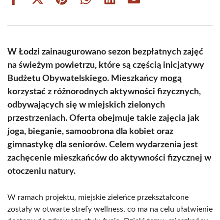
Share
Share
Share
Share
Share
Share
on
on
on
on
on
on
Facebook
X
Pinterest
WhatsApp
LinkedIn
Email
(Twitter)
W Łodzi zainaugurowano sezon bezpłatnych zajęć
na świeżym powietrzu, które są częścią inicjatywy
Budżetu Obywatelskiego. Mieszkańcy mogą
korzystać z różnorodnych aktywności fizycznych,
odbywających się w miejskich zielonych
przestrzeniach. Oferta obejmuje takie zajęcia jak
joga, bieganie, samoobrona dla kobiet oraz
gimnastykę dla seniorów. Celem wydarzenia jest
zachęcenie mieszkańców do aktywności fizycznej w
otoczeniu natury.
W ramach projektu, miejskie zieleńce przekształcone
zostały w otwarte strefy wellness, co ma na celu ułatwienie