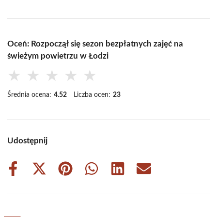
Oceń: Rozpoczął się sezon bezpłatnych zajęć na
świeżym powietrzu w Łodzi
★
★
★
★
★
Średnia ocena:
4.52
Liczba ocen:
23
Udostępnij
Share
Share
Share
Share
Share
Share
on
on
on
on
on
on
Facebook
X
Pinterest
WhatsApp
LinkedIn
Email
(Twitter)