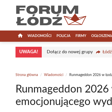
Przejdź
do
treści
WIADOMOŚCI
POLICJA
FIRMY
OGŁOSZENI
UWAGA!
Dołącz do nowej grupy
Łódź
Strona główna
/
Wiadomości
/
Runmageddon 2026 w Łodzi 
Runmageddon 2026 w 
emocjonującego wyd