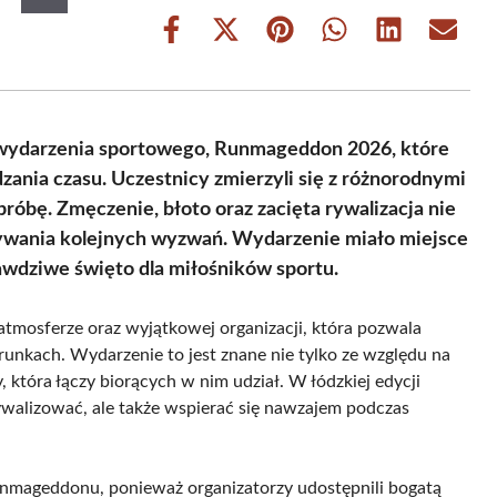
Share
Share
Share
Share
Share
Share
on
on
on
on
on
on
Facebook
X
Pinterest
WhatsApp
LinkedIn
Email
(Twitter)
o wydarzenia sportowego, Runmageddon 2026, które
ania czasu. Uczestnicy zmierzyli się z różnorodnymi
róbę. Zmęczenie, błoto oraz zacięta rywalizacja nie
onywania kolejnych wyzwań. Wydarzenie miało miejsce
rawdziwe święto dla miłośników sportu.
atmosferze oraz wyjątkowej organizacji, która pozwala
unkach. Wydarzenie to jest znane nie tylko ze względu na
, która łączy biorących w nim udział. W łódzkiej edycji
 rywalizować, ale także wspierać się nawzajem podczas
unmageddonu, ponieważ organizatorzy udostępnili bogatą