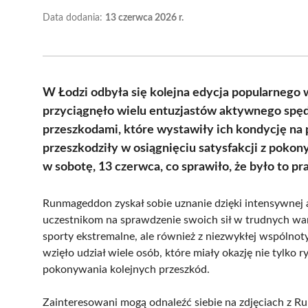
Data dodania:
13 czerwca 2026 r.
W Łodzi odbyła się kolejna edycja popularneg
przyciągnęło wielu entuzjastów aktywnego spędz
przeszkodami, które wystawiły ich kondycję na p
przeszkodziły w osiągnięciu satysfakcji z pok
w sobotę, 13 czerwca, co sprawiło, że było to p
Runmageddon zyskał sobie uznanie dzięki intensywnej 
uczestnikom na sprawdzenie swoich sił w trudnych war
sporty ekstremalne, ale również z niezwykłej wspólnoty
wzięło udział wiele osób, które miały okazję nie tylko
pokonywania kolejnych przeszkód.
Zainteresowani mogą odnaleźć siebie na zdjęciach z R