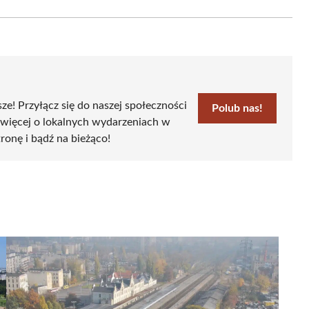
Email
sze! Przyłącz się do naszej społeczności
Polub nas!
 więcej o lokalnych wydarzeniach w
tronę i bądź na bieżąco!