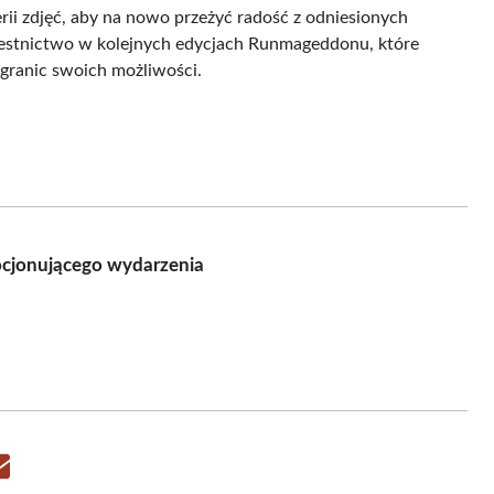
erii zdjęć, aby na nowo przeżyć radość z odniesionych
zestnictwo w kolejnych edycjach Runmageddonu, które
granic swoich możliwości.
ocjonującego wydarzenia
Share
on