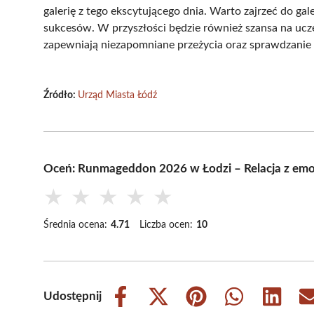
galerię z tego ekscytującego dnia. Warto zajrzeć do gal
sukcesów. W przyszłości będzie również szansa na uc
zapewniają niezapomniane przeżycia oraz sprawdzanie 
Źródło:
Urząd Miasta Łódź
Oceń: Runmageddon 2026 w Łodzi – Relacja z em
★
★
★
★
★
Średnia ocena:
4.71
Liczba ocen:
10
Udostępnij
Share
Share
Share
Share
Share
on
on
on
on
on