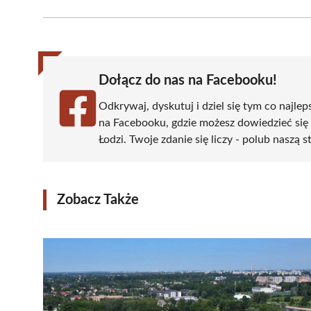
Facebook
X
Pinterest
WhatsApp
LinkedIn
(Twitter)
Dołącz do nas na Facebooku!
Odkrywaj, dyskutuj i dziel się tym co najlep
na Facebooku, gdzie możesz dowiedzieć się
Łodzi. Twoje zdanie się liczy - polub naszą s
Zobacz Także