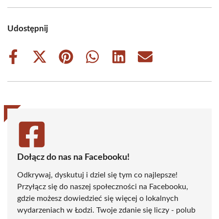
Udostępnij
Share
Share
Share
Share
Share
Share
on
on
on
on
on
on
Facebook
X
Pinterest
WhatsApp
LinkedIn
Email
(Twitter)
Dołącz do nas na Facebooku!
Odkrywaj, dyskutuj i dziel się tym co najlepsze!
Przyłącz się do naszej społeczności na Facebooku,
gdzie możesz dowiedzieć się więcej o lokalnych
wydarzeniach w Łodzi. Twoje zdanie się liczy - polub