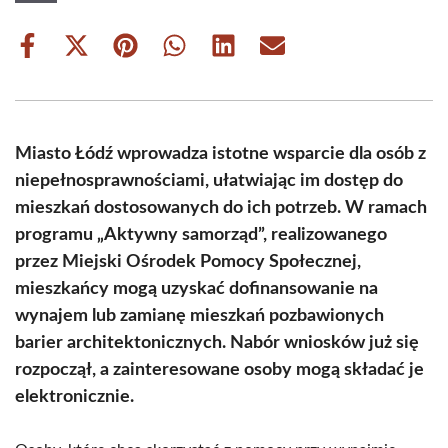
Share
Share
Share
Share
Share
Share
on
on
on
on
on
on
Facebook
X
Pinterest
WhatsApp
LinkedIn
Email
(Twitter)
Miasto Łódź wprowadza istotne wsparcie dla osób z
niepełnosprawnościami, ułatwiając im dostęp do
mieszkań dostosowanych do ich potrzeb. W ramach
programu „Aktywny samorząd”, realizowanego
przez Miejski Ośrodek Pomocy Społecznej,
mieszkańcy mogą uzyskać dofinansowanie na
wynajem lub zamianę mieszkań pozbawionych
barier architektonicznych. Nabór wniosków już się
rozpoczął, a zainteresowane osoby mogą składać je
elektronicznie.