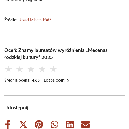
Źródło:
Urząd Miasta Łódź
Oceń: Znamy laureatów wyróżnienia „Mecenas
łódzkiej kultury” 2025
★
★
★
★
★
Średnia ocena:
4.65
Liczba ocen:
9
Udostępnij
Share
Share
Share
Share
Share
Share