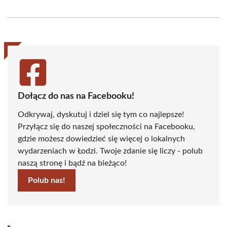
on
on
on
on
on
on
Facebook
X
Pinterest
WhatsApp
LinkedIn
Email
(Twitter)
Dołącz do nas na Facebooku!
Odkrywaj, dyskutuj i dziel się tym co najlepsze!
Przyłącz się do naszej społeczności na Facebooku,
gdzie możesz dowiedzieć się więcej o lokalnych
wydarzeniach w Łodzi. Twoje zdanie się liczy - polub
naszą stronę i bądź na bieżąco!
Polub nas!