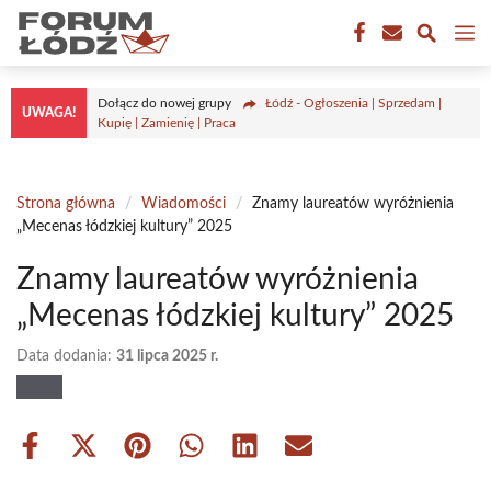
Przejdź
M
do
treści
Dołącz do nowej grupy
Łódź - Ogłoszenia | Sprzedam |
UWAGA!
Kupię | Zamienię | Praca
Strona główna
/
Wiadomości
/
Znamy laureatów wyróżnienia
„Mecenas łódzkiej kultury” 2025
Znamy laureatów wyróżnienia
„Mecenas łódzkiej kultury” 2025
Data dodania:
31 lipca 2025 r.
Share
Share
Share
Share
Share
Share
on
on
on
on
on
on
Facebook
X
Pinterest
WhatsApp
LinkedIn
Email