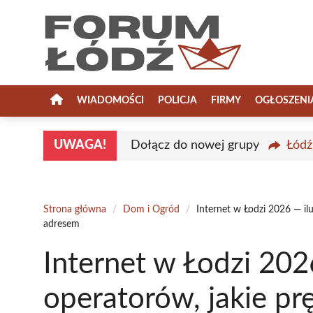
Przejdź
do
treści
WIADOMOŚCI
POLICJA
FIRMY
OGŁOSZENI
UWAGA!
Dołącz do nowej grupy
Łódź
Strona główna
/
Dom i Ogród
/
Internet w Łodzi 2026 — il
adresem
Internet w Łodzi 202
operatorów, jakie prę