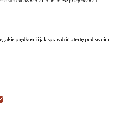
zt w skali dwóch lat, a unikniesz przepłacania i
 jakie prędkości i jak sprawdzić ofertę pod swoim
Share
on
Email