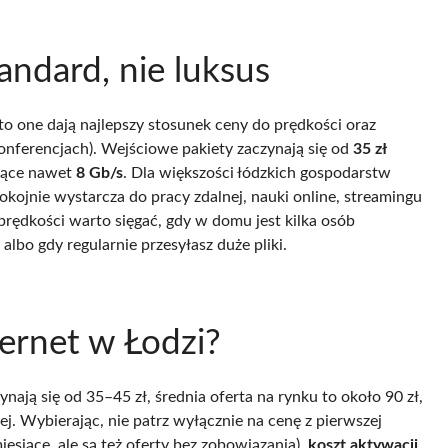
ndard, nie luksus
o one dają najlepszy stosunek ceny do prędkości oraz
konferencjach). Wejściowe pakiety zaczynają się od
35 zł
ające nawet
8 Gb/s
. Dla większości łódzkich gospodarstw
okojnie wystarcza do pracy zdalnej, nauki online, streamingu
prędkości warto sięgać, gdy w domu jest kilka osób
lbo gdy regularnie przesyłasz duże pliki.
nternet w Łodzi?
ynają się od 35–45 zł, średnia oferta na rynku to około 90 zł,
żej. Wybierając, nie patrz wyłącznie na cenę z pierwszej
esiące, ale są też oferty bez zobowiązania),
koszt aktywacji
,