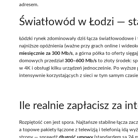
adresem.
Światłowód w Łodzi — sta
Łódzki rynek zdominowały dziś łącza światłowodowe i t
najniższe opóźnienia (ważne przy grach online i wideo
miesięcznie za 300 Mb/s
, a górna półka to oferty sięg
domowych przedział
300–600 Mb/s
to złoty środek: sp
w 4K i obsługi kilku urządzeń jednocześnie. Po wyższe 
intensywnie korzystających z sieci w tym samym czasie a
Ile realnie zapłacisz za i
Rozpiętość cen jest spora. Najtańsze stabilne łącza zacz
a topowe pakiety łączone z telewizją i telefonią idą wy
strony — sprawdź
długość umowy
(standardem są 24 mi