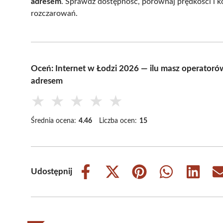
adresem
. Sprawdź dostępność, porównaj prędkości i kos
rozczarowań.
Oceń: Internet w Łodzi 2026 — ilu masz operatorów,
adresem
★
★
★
★
★
Średnia ocena:
4.46
Liczba ocen:
15
Udostępnij
Share
Share
Share
Share
Share
on
on
on
on
on
Facebook
X
Pinterest
WhatsApp
LinkedIn
(Twitter)