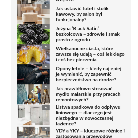
Jak ustawić fotel i stolik
kawowy, by salon był
funkcjonalny?
Jeżyna ‘Black Satin’
bezkolcowa – zdrowie i smak
prosto z ogrodu
Wielkanocne ciasta, które
zawsze się udają – coś lekkiego
i coś bez pieczenia
Opony letnie – kiedy najlepiej
je wymienić, by zapewnić
bezpieczeństwo na drodze?
Jak prawidłowo stosować
mydło malarskie przy pracach
remontowych?
Listwa spadkowa do odpływu
liniowego — dlaczego jest
niezbędna w nowoczesnej
łazience?
YDY a YKY – kluczowe różnice i
zastosowania przewodów