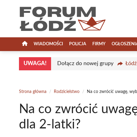
Przejdź
do
treści
WIADOMOŚCI
POLICJA
FIRMY
OGŁOSZENI
UWAGA!
Dołącz do nowej grupy
Łódź
Strona główna
/
Rodzicielstwo
/
Na co zwrócić uwagę, wybie
Na co zwrócić uwagę
dla 2-latki?