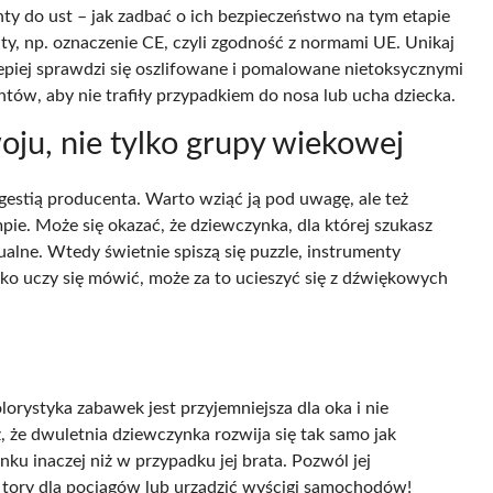
ty do ust – jak zadbać o ich bezpieczeństwo na tym etapie
y, np. oznaczenie CE, czyli zgodność z normami UE. Unikaj
piej sprawdzi się oszlifowane i pomalowane nietoksycznymi
ów, aby nie trafiły przypadkiem do nosa lub ucha dziecka.
oju, nie tylko grupy wiekowej
gestią producenta. Warto wziąć ją pod uwagę, ale też
ie. Może się okazać, że dziewczynka, dla której szukasz
alne. Wtedy świetnie spiszą się puzzle, instrumenty
bko uczy się mówić, może za to ucieszyć się z dźwiękowych
orystyka zabawek jest przyjemniejsza dla oka i nie
 że dwuletnia dziewczynka rozwija się tak samo jak
ku inaczej niż w przypadku jej brata. Pozwól jej
tory dla pociągów lub urządzić wyścigi samochodów!