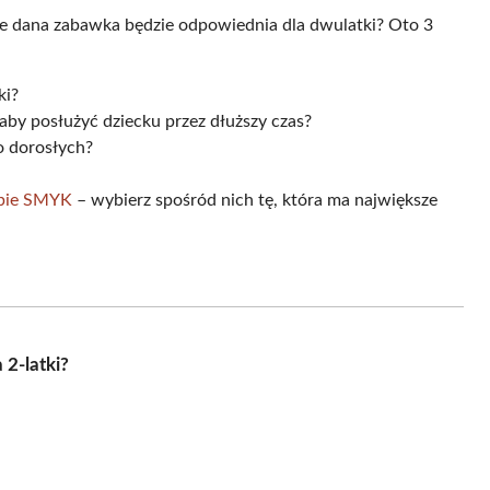
 że dana zabawka będzie odpowiednia dla dwulatki? Oto 3
ki?
 aby posłużyć dziecku przez dłuższy czas?
ko dorosłych?
lepie SMYK
– wybierz spośród nich tę, która ma największe
 2-latki?