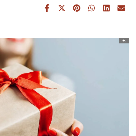
Share
Share
Share
Share
Share
Share
on
on
on
on
on
on
Facebook
X
Pinterest
WhatsApp
LinkedIn
Email
(Twitter)