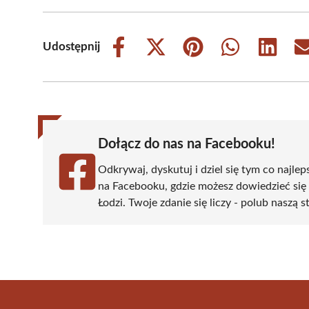
Udostępnij
Share
Share
Share
Share
Share
on
on
on
on
on
Facebook
X
Pinterest
WhatsApp
LinkedIn
(Twitter)
Dołącz do nas na Facebooku!
Odkrywaj, dyskutuj i dziel się tym co najlep
na Facebooku, gdzie możesz dowiedzieć się
Łodzi. Twoje zdanie się liczy - polub naszą s