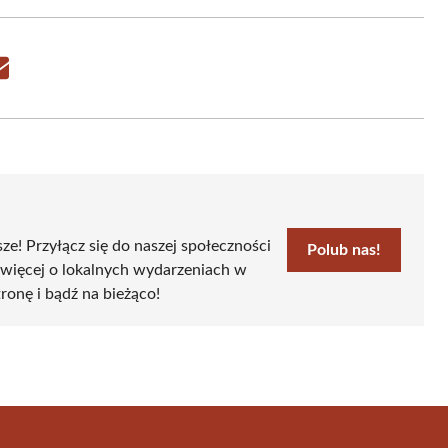
Share
on
Email
sze! Przyłącz się do naszej społeczności
Polub nas!
 więcej o lokalnych wydarzeniach w
tronę i bądź na bieżąco!