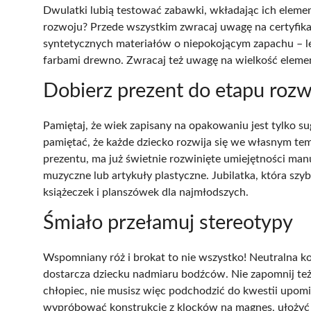
Dwulatki lubią testować zabawki, wkładając ich elemen
rozwoju? Przede wszystkim zwracaj uwagę na certyfikat
syntetycznych materiałów o niepokojącym zapachu – le
farbami drewno. Zwracaj też uwagę na wielkość element
Dobierz prezent do etapu rozw
Pamiętaj, że wiek zapisany na opakowaniu jest tylko su
pamiętać, że każde dziecko rozwija się we własnym temp
prezentu, ma już świetnie rozwinięte umiejętności manu
muzyczne lub artykuły plastyczne. Jubilatka, która szy
książeczek i planszówek dla najmłodszych.
Śmiało przełamuj stereotypy
Wspomniany róż i brokat to nie wszystko! Neutralna kol
dostarcza dziecku nadmiaru bodźców. Nie zapomnij też,
chłopiec, nie musisz więc podchodzić do kwestii upomin
wypróbować konstrukcje z klocków na magnes, ułożyć 