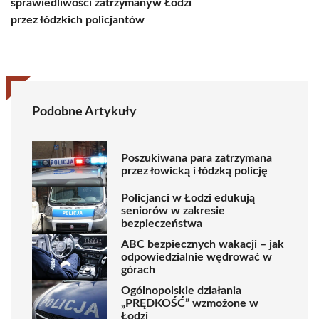
sprawiedliwości zatrzymany
w Łodzi
przez łódzkich policjantów
Podobne Artykuły
Poszukiwana para zatrzymana
przez łowicką i łódzką policję
Policjanci w Łodzi edukują
seniorów w zakresie
bezpieczeństwa
ABC bezpiecznych wakacji – jak
odpowiedzialnie wędrować w
górach
Ogólnopolskie działania
„PRĘDKOŚĆ” wzmożone w
Łodzi