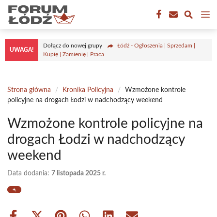
Przejdź
M
do
treści
Dołącz do nowej grupy
Łódź - Ogłoszenia | Sprzedam |
UWAGA!
Kupię | Zamienię | Praca
Strona główna
/
Kronika Policyjna
/
Wzmożone kontrole
policyjne na drogach Łodzi w nadchodzący weekend
Wzmożone kontrole policyjne na
drogach Łodzi w nadchodzący
weekend
Data dodania:
7 listopada 2025 r.