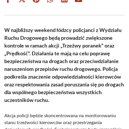
Share
Share
Share
Share
Share
Share
on
on
on
on
on
on
Facebook
X
Pinterest
WhatsApp
LinkedIn
Email
(Twitter)
W najbliższy weekend łódzcy policjanci z Wydziału
Ruchu Drogowego będą prowadzić zwiększone
kontrole w ramach akcji „Trzeźwy poranek” oraz
„Prędkość”. Działania te mają na celu poprawę
bezpieczeństwa na drogach oraz przeciwdziałanie
naruszeniom przepisów ruchu drogowego. Policja
podkreśla znaczenie odpowiedzialności kierowców
oraz respektowania zasad poruszania się po drogach
dla wspólnego bezpieczeństwa wszystkich
uczestników ruchu.
Akcja policji będzie skoncentrowana na monitorowaniu
stanu trzeźwości kierowców oraz przestrzegania