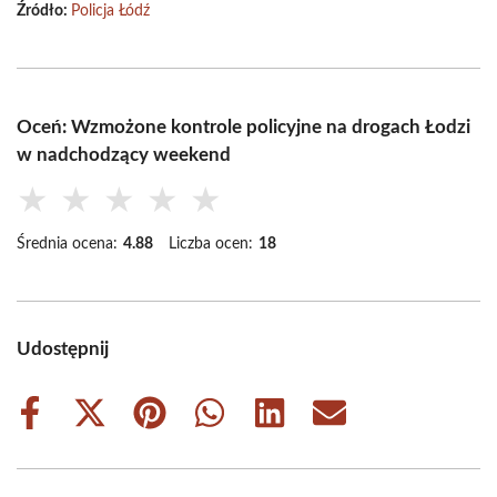
Źródło:
Policja Łódź
Oceń: Wzmożone kontrole policyjne na drogach Łodzi
w nadchodzący weekend
★
★
★
★
★
Średnia ocena:
4.88
Liczba ocen:
18
Udostępnij
Share
Share
Share
Share
Share
Share
on
on
on
on
on
on
Facebook
X
Pinterest
WhatsApp
LinkedIn
Email
(Twitter)