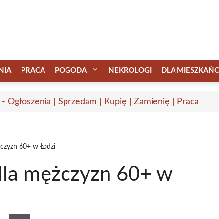
NIA
PRACA
POGODA
NEKROLOGI
DLA MIESZKAŃ
 - Ogłoszenia | Sprzedam | Kupię | Zamienię | Praca
żczyzn 60+ w Łodzi
dla mężczyzn 60+ w