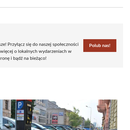
Email
sze! Przyłącz się do naszej społeczności
Polub nas!
 więcej o lokalnych wydarzeniach w
tronę i bądź na bieżąco!