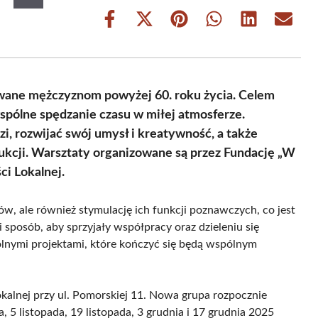
Share
Share
Share
Share
Share
Share
on
on
on
on
on
on
Facebook
X
Pinterest
WhatsApp
LinkedIn
Email
(Twitter)
wane mężczyznom powyżej 60. roku życia. Celem
wspólne spędzanie czasu w miłej atmosferze.
i, rozwijać swój umysł i kreatywność, a także
kcji. Warsztaty organizowane są przez Fundację „W
i Lokalnej.
ów, ale również stymulację ich funkcji poznawczych, co jest
 sposób, aby sprzyjały współpracy oraz dzieleniu się
nymi projektami, które kończyć się będą wspólnym
alnej przy ul. Pomorskiej 11. Nowa grupa rozpocznie
a, 5 listopada, 19 listopada, 3 grudnia i 17 grudnia 2025