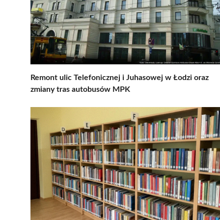
Remont ulic Telefonicznej i Juhasowej w Łodzi oraz
zmiany tras autobusów MPK