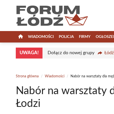
Przejdź
do
treści
WIADOMOŚCI
POLICJA
FIRMY
OGŁOSZE
UWAGA!
Dołącz do nowej grupy
Łódź
Strona główna
/
Wiadomości
/
Nabór na warsztaty dla mę
Nabór na warsztaty 
Łodzi