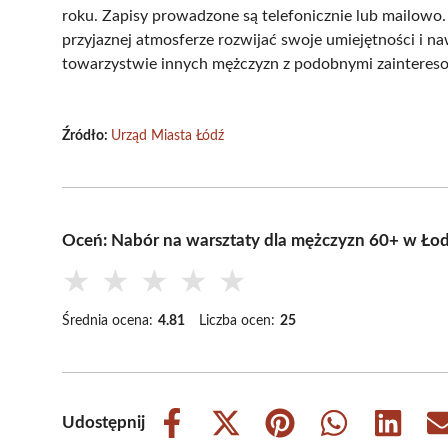
roku. Zapisy prowadzone są telefonicznie lub mailowo
przyjaznej atmosferze rozwijać swoje umiejętności i n
towarzystwie innych mężczyzn z podobnymi zainteres
Źródło:
Urząd Miasta Łódź
Oceń: Nabór na warsztaty dla mężczyzn 60+ w Łod
★
★
★
★
★
Średnia ocena:
4.81
Liczba ocen:
25
Udostępnij
Share
Share
Share
Share
Share
on
on
on
on
on