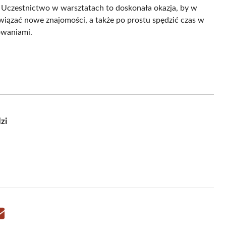
. Uczestnictwo w warsztatach to doskonała okazja, by w
awiązać nowe znajomości, a także po prostu spędzić czas w
owaniami.
zi
Share
on