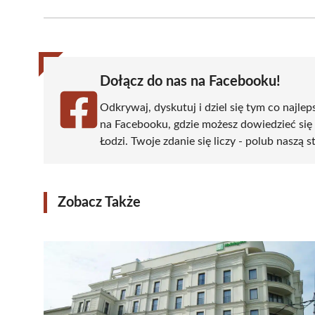
Facebook
X
Pinterest
WhatsApp
LinkedIn
(Twitter)
Dołącz do nas na Facebooku!
Odkrywaj, dyskutuj i dziel się tym co najlep
na Facebooku, gdzie możesz dowiedzieć się
Łodzi. Twoje zdanie się liczy - polub naszą s
Zobacz Także