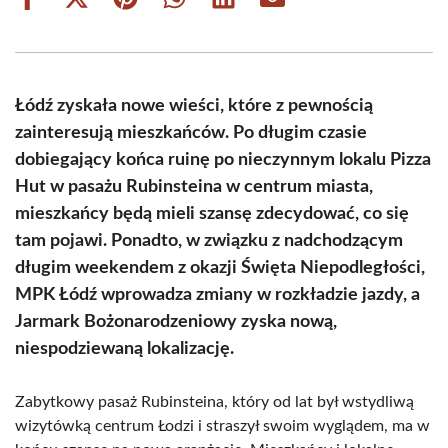
Share
Share
Share
Share
Share
Share
on
on
on
on
on
on
Facebook
X
Pinterest
WhatsApp
LinkedIn
Email
(Twitter)
Łódź zyskała nowe wieści, które z pewnością
zainteresują mieszkańców. Po długim czasie
dobiegający końca ruinę po nieczynnym lokalu Pizza
Hut w pasażu Rubinsteina w centrum miasta,
mieszkańcy będą mieli szansę zdecydować, co się
tam pojawi. Ponadto, w związku z nadchodzącym
długim weekendem z okazji Święta Niepodległości,
MPK Łódź wprowadza zmiany w rozkładzie jazdy, a
Jarmark Bożonarodzeniowy zyska nową,
niespodziewaną lokalizację.
Zabytkowy pasaż Rubinsteina, który od lat był wstydliwą
wizytówką centrum Łodzi i straszył swoim wyglądem, ma w