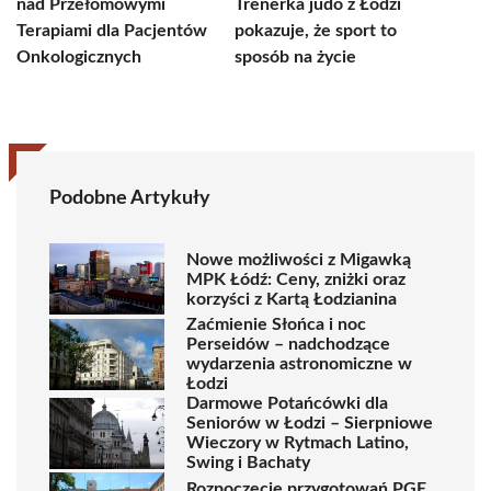
nad Przełomowymi
Trenerka judo z Łodzi
Terapiami dla Pacjentów
pokazuje, że sport to
Onkologicznych
sposób na życie
Podobne Artykuły
Nowe możliwości z Migawką
MPK Łódź: Ceny, zniżki oraz
korzyści z Kartą Łodzianina
Zaćmienie Słońca i noc
Perseidów – nadchodzące
wydarzenia astronomiczne w
Łodzi
Darmowe Potańcówki dla
Seniorów w Łodzi – Sierpniowe
Wieczory w Rytmach Latino,
Swing i Bachaty
Rozpoczęcie przygotowań PGE