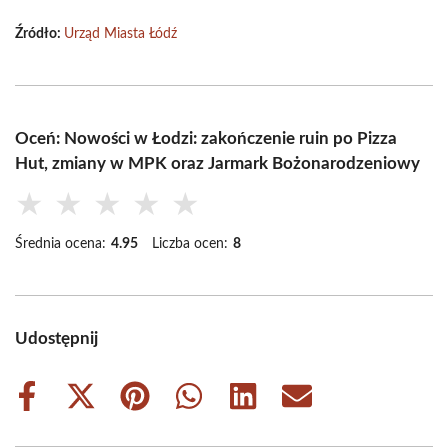
Źródło:
Urząd Miasta Łódź
Oceń: Nowości w Łodzi: zakończenie ruin po Pizza
Hut, zmiany w MPK oraz Jarmark Bożonarodzeniowy
★
★
★
★
★
Średnia ocena:
4.95
Liczba ocen:
8
Udostępnij
Share
Share
Share
Share
Share
Share
on
on
on
on
on
on
Facebook
X
Pinterest
WhatsApp
LinkedIn
Email