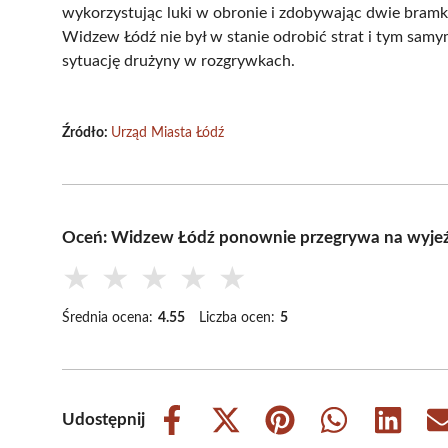
wykorzystując luki w obronie i zdobywając dwie bra
Widzew Łódź nie był w stanie odrobić strat i tym sam
sytuację drużyny w rozgrywkach.
Źródło:
Urząd Miasta Łódź
Oceń: Widzew Łódź ponownie przegrywa na wyje
★
★
★
★
★
Średnia ocena:
4.55
Liczba ocen:
5
Udostępnij
Share
Share
Share
Share
Share
on
on
on
on
on