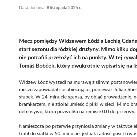
Data dodania:
8 listopada 2025 r.
Mecz pomiędzy Widzewem Łódź a Lechią Gdańsk z
start sezonu dla łódzkiej drużyny. Mimo kilku do
nie potrafili przełożyć ich na punkty. W tej rywa
Tomáš Bobček, który dwukrotnie wpisał się na li
Widzew Łódź wyszedł na murawę z silnym postanowie
meczu zapowiadał się obiecująco, ponieważ Julian Shehu
słupek. W 24. minucie szansa, by objąć prowadzenie, na
bramkarzem, nie zdołał umieścić piłki w sieci. Mimo br
defensywę, która pozwoliła na remisie 0:0 do przerwy.
Namieszcza po przerwie przyniosła zmiany w taktyce 
trafił do siatki w 50. minucie, jednak radość gości tr