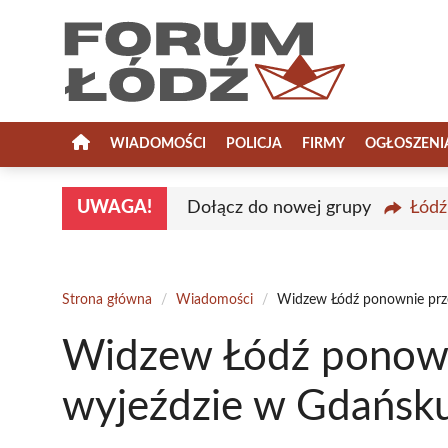
Przejdź
do
treści
WIADOMOŚCI
POLICJA
FIRMY
OGŁOSZENI
UWAGA!
Dołącz do nowej grupy
Łódź
Strona główna
/
Wiadomości
/
Widzew Łódź ponownie prz
Widzew Łódź ponown
wyjeździe w Gdańsk