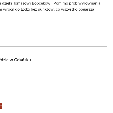
mki dzięki Tomášowi Bobčekowi. Pomimo prób wyrównania,
ym wrócił do Łodzi bez punktów, co wszystko pogarsza
ździe w Gdańsku
Share
on