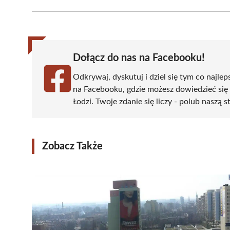
Facebook
X
Pinterest
WhatsApp
LinkedIn
(Twitter)
Dołącz do nas na Facebooku!
Odkrywaj, dyskutuj i dziel się tym co najlep
na Facebooku, gdzie możesz dowiedzieć się
Łodzi. Twoje zdanie się liczy - polub naszą s
Zobacz Także