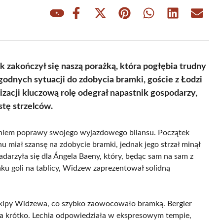
Share
Share
Share
Share
Share
Share
on
on
on
on
on
on
Facebook
X
Pinterest
WhatsApp
LinkedIn
Email
(Twitter)
akończył się naszą porażką, która pogłębia trudny
godnych sytuacji do zdobycia bramki, goście z Łodzi
lizacji kluczową rolę odegrał napastnik gospodarzy,
stę strzelców.
niem poprawy swojego wyjazdowego bilansu. Początek
 miał szansę na zdobycie bramki, jednak jego strzał minął
darzyła się dla Ángela Baeny, który, będąc sam na sam z
aku goli na tablicy, Widzew zaprezentował solidną
ekipy Widzewa, co szybko zaowocowało bramką. Bergier
wała krótko. Lechia odpowiedziała w ekspresowym tempie,