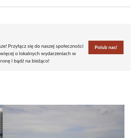
Email
sze! Przyłącz się do naszej społeczności
Polub nas!
 więcej o lokalnych wydarzeniach w
tronę i bądź na bieżąco!