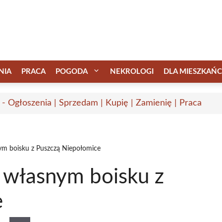
NIA
PRACA
POGODA
NEKROLOGI
DLA MIESZKAŃ
 - Ogłoszenia | Sprzedam | Kupię | Zamienię | Praca
ym boisku z Puszczą Niepołomice
 własnym boisku z
e