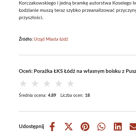
Korczakowskiego i jedną bramkę autorstwa Koseiego Iw
Łodzianie muszą teraz szybko przeanalizować przyczy
przyszłości.
Źródło:
Urząd Miasta Łódź
Oceń: Porażka ŁKS Łódź na własnym boisku z Pus
★
★
★
★
★
Średnia ocena:
4.89
Liczba ocen:
18
Udostępnij
Share
Share
Share
Share
Share
on
on
on
on
on