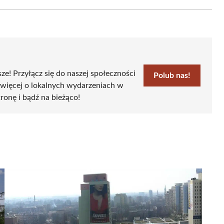
Email
sze! Przyłącz się do naszej społeczności
Polub nas!
 więcej o lokalnych wydarzeniach w
tronę i bądź na bieżąco!