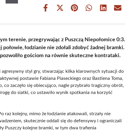
Share
Share
Share
Share
Share
Share
on
on
on
on
on
on
Facebook
X
Pinterest
WhatsApp
LinkedIn
Email
(Twitter)
ym terenie, przegrywając z Puszczą Niepołomice 0:3.
ołowie, łodzianie nie zdołali zdobyć żadnej bramki.
pozwoliło gościom na równie skuteczne kontrataki.
gresywny styl gry, stwarzając kilka klarownych sytuacji do
 aktywnej postawie Fabiana Piaseckiego oraz Bastiena Toma,
 co zaczęło się obiecująco, nagle przybrało tragiczny obrót,
drogę do siatki, co ustawiło wynik spotkania na korzyść
o raz kolejny, mimo że łodzianie atakowali, strzały nie
adzeniem, skutecznie oddali się do defensywy i ograniczali
y Puszczy kolejne bramki, w tym dwa trafienia