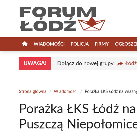
Przejdź
do
treści
WIADOMOŚCI
POLICJA
FIRMY
OGŁOSZE
UWAGA!
Dołącz do nowej grupy
Łódź
Strona główna
/
Wiadomości
/
Porażka ŁKS Łódź na własn
Porażka ŁKS Łódź na
Puszczą Niepołomic