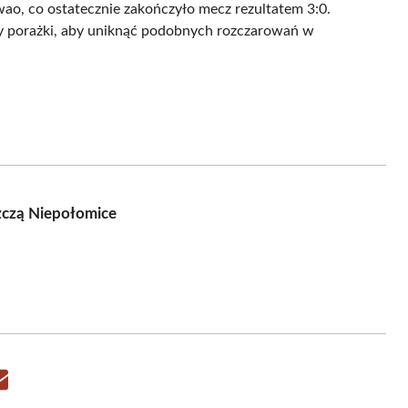
ao, co ostatecznie zakończyło mecz rezultatem 3:0.
ny porażki, aby uniknąć podobnych rozczarowań w
zczą Niepołomice
Share
on