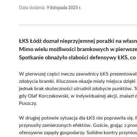
Data dodania:
9 listopada 2025 r.
ŁKS Łódź doznał nieprzyjemnej porażki na własn
Mimo wielu możliwości bramkowych w pierwszej p
Spotkanie obnażyło słabości defensywy ŁKS, co 
W pierwszej części meczu zawodnicy ŁKS prezentowali a
zdobycia bramki. Kluczowe okazje miały miejsca dzięki
jednak brak skuteczności utrudnił zdobycie punktów. To,
gdy Olaf Korczakowski, w indywidualnej akcji, znalazł 
Puszczy.
W drugiej połowie sytuacja dla ŁKS nie poprawiła się. P
przynosiły zamierzonych efektów. Goście, grając z prow
ofensywne zapędy gospodarzy. Solidne kontry przyniosł