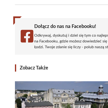
Facebook
X
Pinterest
WhatsApp
LinkedIn
(Twitter)
Dołącz do nas na Facebooku!
Odkrywaj, dyskutuj i dziel się tym co najlep
na Facebooku, gdzie możesz dowiedzieć się
Łodzi. Twoje zdanie się liczy - polub naszą s
Zobacz Także