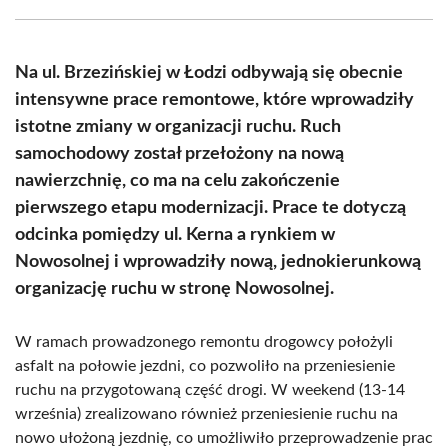
Facebook
X
Pinterest
WhatsApp
LinkedIn
Email
(Twitter)
Na ul. Brzezińskiej w Łodzi odbywają się obecnie
intensywne prace remontowe, które wprowadziły
istotne zmiany w organizacji ruchu. Ruch
samochodowy został przełożony na nową
nawierzchnię, co ma na celu zakończenie
pierwszego etapu modernizacji. Prace te dotyczą
odcinka pomiędzy ul. Kerna a rynkiem w
Nowosolnej i wprowadziły nową, jednokierunkową
organizację ruchu w stronę Nowosolnej.
W ramach prowadzonego remontu drogowcy położyli
asfalt na połowie jezdni, co pozwoliło na przeniesienie
ruchu na przygotowaną część drogi. W weekend (13-14
września) zrealizowano również przeniesienie ruchu na
nowo ułożoną jezdnię, co umożliwiło przeprowadzenie prac