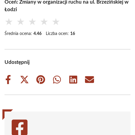
Oceń: Zmiany w organizacji ruchu na ul. Brzezińskiej w
Łodzi
★
★
★
★
★
Średnia ocena:
4.46
Liczba ocen:
16
Udostępnij
Share
Share
Share
Share
Share
Share
on
on
on
on
on
on
Facebook
X
Pinterest
WhatsApp
LinkedIn
Email
(Twitter)