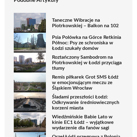
Podobne Artykuły
Taneczne Wibracje na
Piotrkowskiej – Balkon na 102
Psia Polówka na Górce Retkinia
Północ: Psy ze schroniska w
Łodzi szukały domów
Roztańczony Sambodrom na
Piotrkowskiej w Łodzi przyciąga
tłumy
Remis piłkarek Grot SMS Łódź
w emocjonującym meczu ze
Śląskiem Wrocław
Śladami przeszłości Łodzi:
Odkrywanie średniowiecznych
korzeni miasta
Wiedźmińskie Babie Lato w
kinie EC1 Łódź – wyjątkowe
wydarzenie dla fanów sagi
Orzeł Łódź przegrywa z Polonią