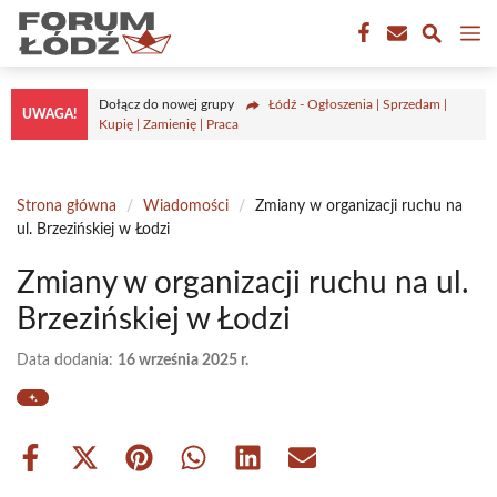
Przejdź
M
do
treści
Dołącz do nowej grupy
Łódź - Ogłoszenia | Sprzedam |
UWAGA!
Kupię | Zamienię | Praca
Strona główna
/
Wiadomości
/
Zmiany w organizacji ruchu na
ul. Brzezińskiej w Łodzi
Zmiany w organizacji ruchu na ul.
Brzezińskiej w Łodzi
Data dodania:
16 września 2025 r.
Share
Share
Share
Share
Share
Share
on
on
on
on
on
on