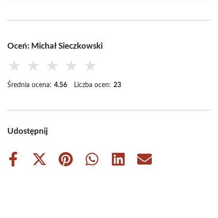
Oceń: Michał Sieczkowski
★
★
★
★
★
Średnia ocena:
4.56
Liczba ocen:
23
Udostępnij
Share
Share
Share
Share
Share
Share
on
on
on
on
on
on
Facebook
X
Pinterest
WhatsApp
LinkedIn
Email
(Twitter)