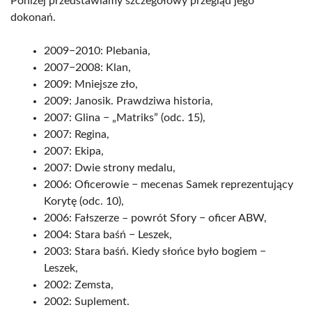
Poniżej przedstawiamy szczegółowy przegląd jego
dokonań.
2009−2010: Plebania,
2007−2008: Klan,
2009: Mniejsze zło,
2009: Janosik. Prawdziwa historia,
2007: Glina − „Matriks” (odc. 15),
2007: Regina,
2007: Ekipa,
2007: Dwie strony medalu,
2006: Oficerowie − mecenas Samek reprezentujący
Korytę (odc. 10),
2006: Fałszerze – powrót Sfory − oficer ABW,
2004: Stara baśń − Leszek,
2003: Stara baśń. Kiedy słońce było bogiem −
Leszek,
2002: Zemsta,
2002: Suplement.