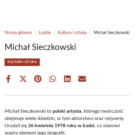
Strona główna
/
Ludzie
/
Kultura i sztuka
/
Michał Sieczkowski
Michał Sieczkowski
KULTURA I SZTUKA
Share
Share
Share
Share
Share
Share
on
on
on
on
on
on
Facebook
X
Pinterest
WhatsApp
LinkedIn
Email
(Twitter)
Michał Sieczkowski to
polski artysta
, którego twórczość
obejmuje wiele dziedzin, w tym aktorstwo oraz reżyserię.
Urodził się
26 kwietnia 1978 roku w Łodzi
, co stanowi
ważny element jego biografii.