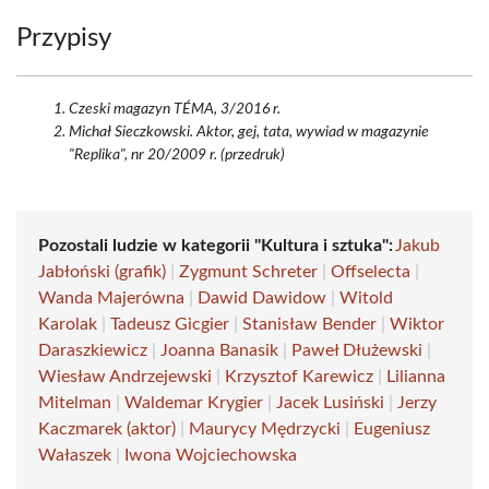
Przypisy
Czeski magazyn TÉMA, 3/2016 r.
Michał Sieczkowski. Aktor, gej, tata, wywiad w magazynie
"Replika", nr 20/2009 r. (przedruk)
Pozostali ludzie w kategorii "Kultura i sztuka":
Jakub
Jabłoński (grafik)
|
Zygmunt Schreter
|
Offselecta
|
Wanda Majerówna
|
Dawid Dawidow
|
Witold
Karolak
|
Tadeusz Gicgier
|
Stanisław Bender
|
Wiktor
Daraszkiewicz
|
Joanna Banasik
|
Paweł Dłużewski
|
Wiesław Andrzejewski
|
Krzysztof Karewicz
|
Lilianna
Mitelman
|
Waldemar Krygier
|
Jacek Lusiński
|
Jerzy
Kaczmarek (aktor)
|
Maurycy Mędrzycki
|
Eugeniusz
Wałaszek
|
Iwona Wojciechowska