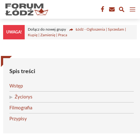
Przejdź
M
do
treści
Dołącz do nowej grupy
Łódź - Ogłoszenia | Sprzedam |
UWAGA!
Kupię | Zamienię | Praca
Spis treści
Wstęp
Życiorys
Filmografia
Przypisy