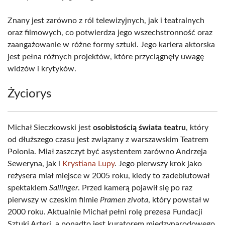
Znany jest zarówno z ról telewizyjnych, jak i teatralnych
oraz filmowych, co potwierdza jego wszechstronność oraz
zaangażowanie w różne formy sztuki. Jego kariera aktorska
jest pełna różnych projektów, które przyciągnęły uwagę
widzów i krytyków.
Życiorys
Michał Sieczkowski jest
osobistością świata teatru
, który
od dłuższego czasu jest związany z warszawskim Teatrem
Polonia. Miał zaszczyt być asystentem zarówno Andrzeja
Seweryna, jak i
Krystiana Lupy
. Jego pierwszy krok jako
reżysera miał miejsce w 2005 roku, kiedy to zadebiutował
spektaklem
Sallinger
. Przed kamerą pojawił się po raz
pierwszy w czeskim filmie
Pramen zivota
, który powstał w
2000 roku. Aktualnie Michał pełni rolę prezesa Fundacji
Sztuki Arteri, a ponadto jest kuratorem międzynarodowego