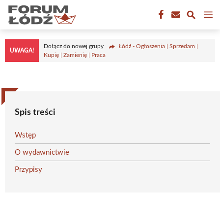
Przejdź
M
do
treści
Dołącz do nowej grupy
Łódź - Ogłoszenia | Sprzedam |
UWAGA!
Kupię | Zamienię | Praca
Spis treści
Wstęp
O wydawnictwie
Przypisy