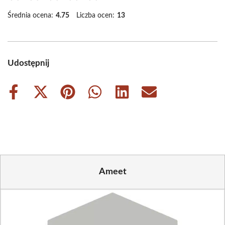
Średnia ocena:
4.75
Liczba ocen:
13
Udostępnij
Share
Share
Share
Share
Share
Share
on
on
on
on
on
on
Facebook
X
Pinterest
WhatsApp
LinkedIn
Email
(Twitter)
Ameet