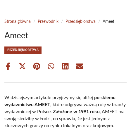
Strona główna
/
Przewodnik
/
Przedsiębiorstwa
/
Ameet
Ameet
PRZEDSIĘBIORSTWA
Share
Share
Share
Share
Share
Share
on
on
on
on
on
on
Facebook
X
Pinterest
WhatsApp
LinkedIn
Email
(Twitter)
W dzisiejszym artykule przyjrzymy się bliżej
polskiemu
wydawnictwu AMEET
, które odgrywa ważną rolę w branży
wydawniczej w Polsce.
Założone w 1991 roku
, AMEET ma
swoją siedzibę w Łodzi, co sprawia, że jest jednym z
kluczowych graczy na rynku lokalnym oraz krajowym.