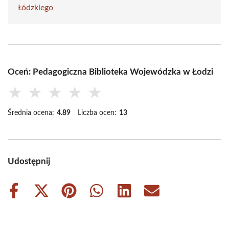
Łódzkiego
Oceń: Pedagogiczna Biblioteka Wojewódzka w Łodzi
★
★
★
★
★
Średnia ocena:
4.89
Liczba ocen:
13
Udostępnij
Share
Share
Share
Share
Share
Share
on
on
on
on
on
on
Facebook
X
Pinterest
WhatsApp
LinkedIn
Email
(Twitter)