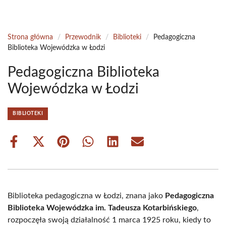
Strona główna
/
Przewodnik
/
Biblioteki
/
Pedagogiczna
Biblioteka Wojewódzka w Łodzi
Pedagogiczna Biblioteka
Wojewódzka w Łodzi
BIBLIOTEKI
Share
Share
Share
Share
Share
Share
on
on
on
on
on
on
Facebook
X
Pinterest
WhatsApp
LinkedIn
Email
(Twitter)
Biblioteka pedagogiczna w Łodzi, znana jako
Pedagogiczna
Biblioteka Wojewódzka im. Tadeusza Kotarbińskiego
,
rozpoczęła swoją działalność 1 marca 1925 roku, kiedy to