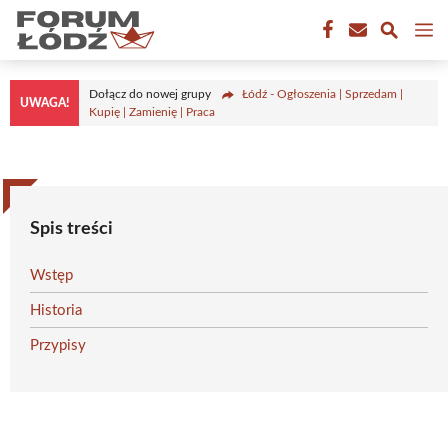
Przejdź
M
do
treści
Dołącz do nowej grupy
Łódź - Ogłoszenia | Sprzedam |
UWAGA!
Kupię | Zamienię | Praca
Spis treści
Wstęp
Historia
Przypisy