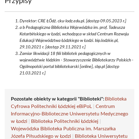
Przypisy
Dyrektor: CRE ŁÓdź. cku-lodz.edu.pl. [dostęp 09.05.2023 r.]
a b Pedagogiczna Biblioteka Wojewódzka im. prof. Tadeusza
Kotarbińskiego w Łodzi, wchodząca w skład Centrum Rozwoju
Edukacji Województwa Łódzkiego w Łodzi. bip.lodzkie.pl,
29.10.2021 r. [dostęp 29.11.2021 r.]
Zamiar likwidacji 18 filii bibliotek pedagogicznych w
województwie łódzkim - Stowarzyszenie Bibliotekarzy Polskich -
Ogólnopolski portal bibliotekarski [online], sbp.pl [dostęp
21.03.2021 r.]
Pozostałe obiekty w kategorii "Biblioteki":
Biblioteka
Cyfrowa Politechniki Łódzkiej eBiPoL
|
Centrum
Informacyjno-Biblioteczne Uniwersytetu Medycznego
w Łodzi
|
Biblioteka Politechniki Łódzkiej
|
Wojewódzka Biblioteka Publiczna im. Marszałka
Józefa Piłsudskiego w Łodzi
|
Biblioteka Uniwersytetu