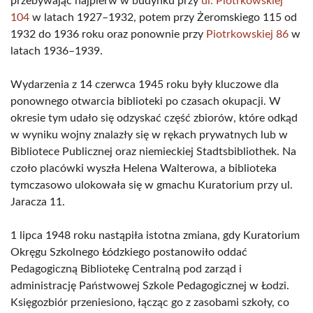
przebywając najpierw w budynku przy
ul. Piotrkowskiej
104
w latach 1927–1932, potem przy Żeromskiego 115 od
1932 do 1936 roku oraz ponownie przy
Piotrkowskiej 86
w
latach 1936–1939.
Wydarzenia z 14 czerwca 1945 roku były kluczowe dla
ponownego otwarcia biblioteki po czasach okupacji. W
okresie tym udało się odzyskać część zbiorów, które odkąd
w wyniku wojny znalazły się w rękach prywatnych lub w
Bibliotece Publicznej oraz niemieckiej Stadtsbibliothek. Na
czoło placówki wyszła Helena Walterowa, a biblioteka
tymczasowo ulokowała się w gmachu Kuratorium przy ul.
Jaracza 11.
1 lipca 1948 roku nastąpiła istotna zmiana, gdy Kuratorium
Okręgu Szkolnego Łódzkiego postanowiło oddać
Pedagogiczną Bibliotekę Centralną pod zarząd i
administrację Państwowej Szkole Pedagogicznej w Łodzi.
Księgozbiór przeniesiono, łącząc go z zasobami szkoły, co