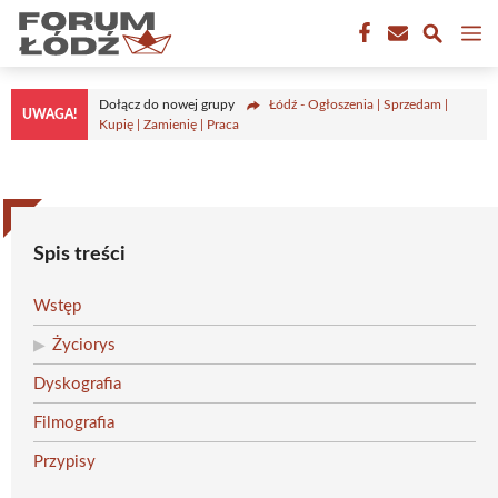
Przejdź
M
do
treści
Dołącz do nowej grupy
Łódź - Ogłoszenia | Sprzedam |
UWAGA!
Kupię | Zamienię | Praca
Spis treści
Wstęp
Życiorys
Dyskografia
Filmografia
Przypisy