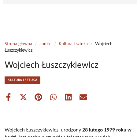
Strona główna
/
Ludzie
/
Kultura i sztuka
/
Wojciech
Łuszczykiewicz
Wojciech Łuszczykiewicz
KULTURA I SZTUKA
Share
Share
Share
Share
Share
Share
on
on
on
on
on
on
Facebook
X
Pinterest
WhatsApp
LinkedIn
Email
(Twitter)
Wojciech Łuszczykiewicz, urodzony
28 lutego 1979 roku w