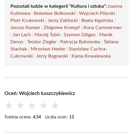
Pozostali ludzie w kategorii "Kultura i sztuka":
Joanna
Kulmowa
|
Bolesław Bolkowski
|
Wojciech Pilarski
|
Piotr Krukowski
|
Jerzy Zabłocki
|
Beata Kępińska
|
Janusz Koman
|
Zbigniew Krempf
|
Anna Cymmerman
|
Jan Lach
|
Maciej Tubis
|
Szymon Dżigan
|
Marek
Denys
|
Teodor Ziegler
|
Patrycja Bukowska
|
Tatiana
Stachak
|
Mirosław Henke
|
Stanisław Cuchra-
Cukrowski
|
Jerzy Rogowski
|
Kama Kowalewska
Oceń: Wojciech Łuszczykiewicz
★
★
★
★
★
Średnia ocena:
4.54
Liczba ocen:
13