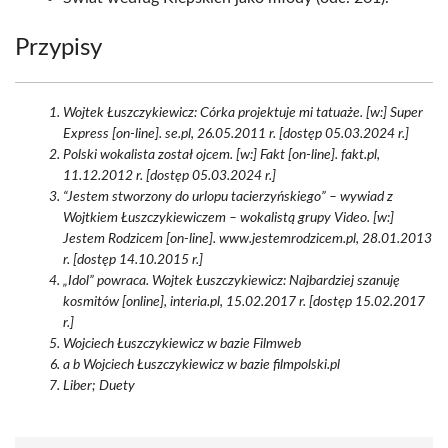
Przypisy
Wojtek Łuszczykiewicz: Córka projektuje mi tatuaże. [w:] Super
Express [on-line]. se.pl, 26.05.2011 r. [dostęp 05.03.2024 r.]
Polski wokalista został ojcem. [w:] Fakt [on-line]. fakt.pl,
11.12.2012 r. [dostęp 05.03.2024 r.]
“Jestem stworzony do urlopu tacierzyńskiego” – wywiad z
Wojtkiem Łuszczykiewiczem – wokalistą grupy Video. [w:]
Jestem Rodzicem [on-line]. www.jestemrodzicem.pl, 28.01.2013
r. [dostęp 14.10.2015 r.]
„Idol” powraca. Wojtek Łuszczykiewicz: Najbardziej szanuję
kosmitów [online], interia.pl, 15.02.2017 r. [dostęp 15.02.2017
r.]
Wojciech Łuszczykiewicz w bazie Filmweb
a b Wojciech Łuszczykiewicz w bazie filmpolski.pl
Liber; Duety