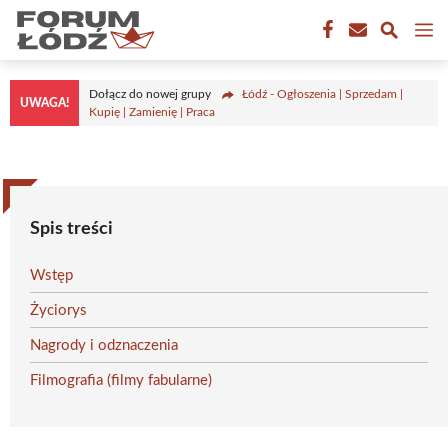
Przejdź
M
do
treści
Dołącz do nowej grupy
Łódź - Ogłoszenia | Sprzedam |
UWAGA!
Kupię | Zamienię | Praca
Spis treści
Wstęp
Życiorys
Nagrody i odznaczenia
Filmografia (filmy fabularne)