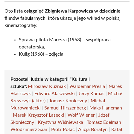
Oto
lista osiągnięć Zbigniewa Karpowicza w dziedzinie
filmów fabularnych
, która ukazuje jego wkład w polską
kinematografię:
Sprawa pilota Maresza (1958) – współpraca
operatorska,
Kulig (1968) – zdjęcia.
Pozostali ludzie w kategorii "Kultura i
sztuka":
Mirosław Kuźniak
|
Waldemar Presia
|
Marek
Błaszczyk
|
Edward Ałaszewski
|
Jerzy Kamas
|
Michał
Szewczyk (aktor)
|
Tomasz Konieczny
|
Michał
Murowaniecki
|
Samuel Hirszenberg
|
Maks Haneman
|
Marek Krzysztof Lasecki
|
Wolf Wiener
|
Józef
Skonieczny
|
Krystyna Wiśniewska
|
Tomasz Edelman
|
Włodzimierz Saar
|
Piotr Połać
|
Alicja Boratyn
|
Rafał