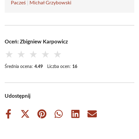
Pacześ
|
Michał Grzybowski
Oceń: Zbigniew Karpowicz
★
★
★
★
★
Średnia ocena:
4.49
Liczba ocen:
16
Udostępnij
Share
Share
Share
Share
Share
Share
on
on
on
on
on
on
Facebook
X
Pinterest
WhatsApp
LinkedIn
Email
(Twitter)