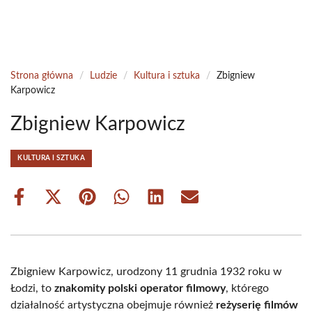
Strona główna
/
Ludzie
/
Kultura i sztuka
/
Zbigniew
Karpowicz
Zbigniew Karpowicz
KULTURA I SZTUKA
Share
Share
Share
Share
Share
Share
on
on
on
on
on
on
Facebook
X
Pinterest
WhatsApp
LinkedIn
Email
(Twitter)
Zbigniew Karpowicz, urodzony 11 grudnia 1932 roku w
Łodzi, to
znakomity polski operator filmowy
, którego
działalność artystyczna obejmuje również
reżyserię filmów