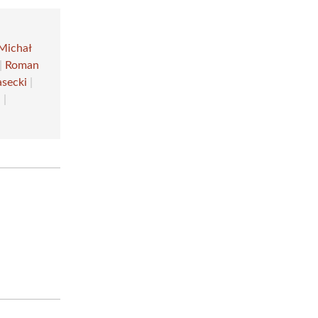
Michał
|
Roman
asecki
|
n
|