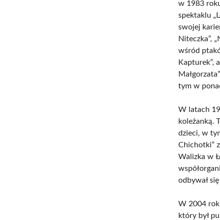
w 1983 roku
spektaklu „
swojej kari
Niteczka”, „
wśród ptakó
Kapturek”, 
Małgorzata”,
tym w pona
W latach 199
koleżanką. 
dzieci, w ty
Chichotki” 
Walizka w 
współorgani
odbywał się
W 2004 roku
który był p