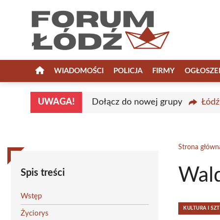
Przejdź
do
treści
WIADOMOŚCI
POLICJA
FIRMY
OGŁOSZE
UWAGA!
Dołącz do nowej grupy
Łódź
Strona główn
Wald
Spis treści
Wstęp
KULTURA I SZ
Życiorys