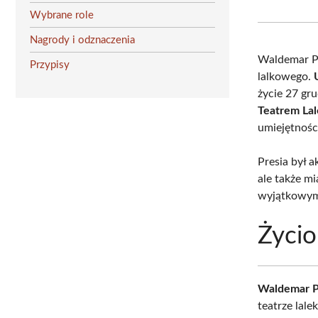
Wybrane role
Nagrody i odznaczenia
Waldemar Pre
Przypisy
lalkowego.
życie 27 gru
Teatrem Lal
umiejętnośc
Presia był 
ale także m
wyjątkowym
Życio
Waldemar P
teatrze lal