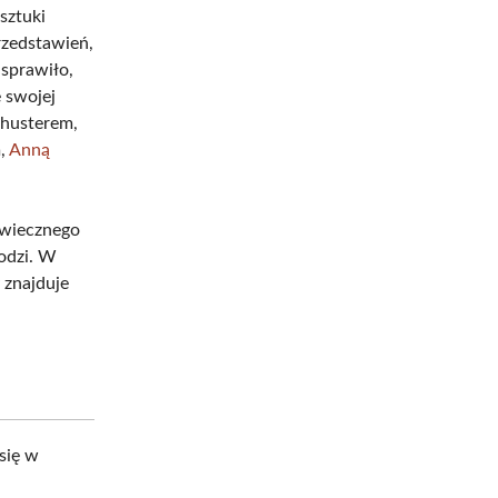
sztuki
rzedstawień,
 sprawiło,
e swojej
chusterem,
m,
Anną
e wiecznego
odzi. W
 znajduje
 się w