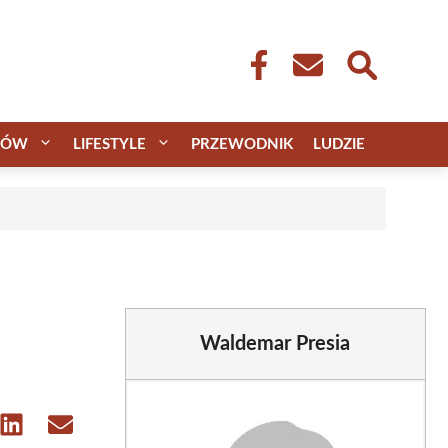
CÓW
LIFESTYLE
PRZEWODNIK
LUDZIE
Waldemar Presia
e
Share
Share
on
on