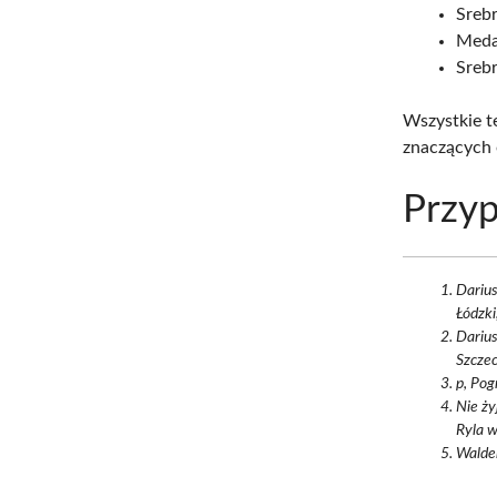
Srebr
Meda
Srebr
Wszystkie t
znaczących o
Przyp
Darius
Łódzki
Darius
Szczec
p, Pog
Nie ży
Ryla w
Waldem