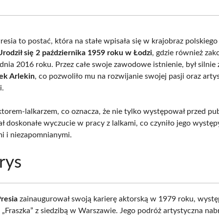
Facebook
X
Pinterest
What
(Twitter)
sia to postać, która na stałe wpisała się w krajobraz polskiego
Urodził się 2 października 1959 roku w Łodzi
, gdzie również zak
dnia 2016 roku. Przez całe swoje zawodowe istnienie, był silnie
ek Arlekin
, co pozwoliło mu na rozwijanie swojej pasji oraz art
i.
aktorem-lalkarzem, co oznacza, że nie tylko występował przed pub
iał doskonałe wyczucie w pracy z lalkami, co czyniło jego występ
i i niezapomnianymi.
rys
resia
zainaugurował swoją karierę aktorską w 1979 roku, wyst
ek „Fraszka” z siedzibą w Warszawie. Jego podróż artystyczna na