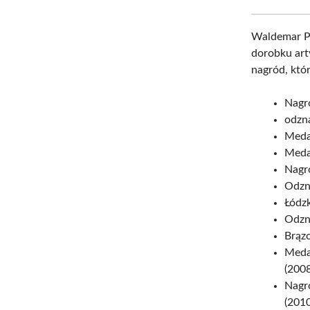
Waldemar Pr
dorobku art
nagród, któr
Nagro
odzna
Medal
Meda
Nagro
Odzna
Łódzk
Odzna
Brązo
Medal
(2008
Nagr
(2010