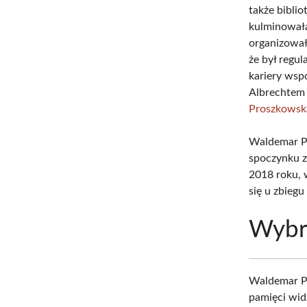
także bibli
kulminowała
organizował 
że był regul
kariery wsp
Albrechtem
Proszkowsk
Waldemar Pr
spoczynku z
2018 roku, 
się u zbieg
Wybr
Waldemar P
pamięci wid