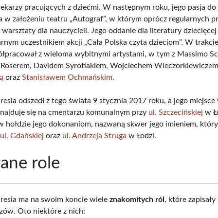
otekarzy pracujących z dziećmi. W następnym roku, jego pasja do 
 w założeniu teatru „Autograf”, w którym oprócz regularnych p
warsztaty dla nauczycieli. Jego oddanie dla literatury dziecięcej
arnym uczestnikiem akcji „Cała Polska czyta dzieciom”. W trakci
ółpracował z wieloma wybitnymi artystami, w tym z Massimo S
 Roserem, Davidem Syrotiakiem, Wojciechem Wieczorkiewicze
ą
oraz
Stanisławem Ochmańskim
.
esia odszedł z tego świata 9 stycznia 2017 roku, a jego miejsc
najduje się na cmentarzu komunalnym przy
ul. Szczecińskiej
w Ł
w hołdzie jego dokonaniom, nazwaną skwer jego imieniem, który
u
ul. Gdańskiej
oraz
ul. Andrzeja Struga
w Łodzi.
ane role
resia ma na swoim koncie wiele
znakomitych ról
, które zapisały
zów. Oto niektóre z nich: