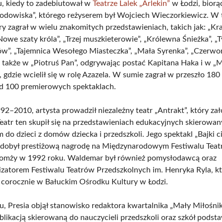
, kiedy to zadebiutował w
Teatrze Lalek „Arlekin”
w Łodzi, biorą
Lodowiska”, którego reżyserem był Wojciech Wieczorkiewicz. W 
ery zagrał w wielu znakomitych przedstawieniach, takich jak: „Kr
Nowe szaty króla”, „Trzej muszkieterowie”, „Królewna Śnieżka”, 
w”, „Tajemnica Wesołego Miasteczka”, „Mała Syrenka”, „Czerwo
a także w „Piotruś Pan”, odgrywając postać Kapitana Haka i w „Mi
 gdzie wcielił się w rolę Azazela. W sumie zagrał w przeszło 180
d 100 premierowych spektaklach.
2–2010, artysta prowadził niezależny teatr „Antrakt”, który zał
Teatr ten skupił się na przedstawieniach edukacyjnych skierowa
m do dzieci z domów dziecka i przedszkoli. Jego spektakl „Bajki c
zdobył prestiżową nagrodę na Międzynarodowym Festiwalu Teat
Łomży w 1992 roku. Waldemar był również pomysłodawcą oraz
zatorem Festiwalu Teatrów Przedszkolnych im. Henryka Ryla, k
 corocznie w Bałuckim Ośrodku Kultury w Łodzi.
, Presia objął stanowisko redaktora kwartalnika „Mały Miłośnik
ublikacją skierowaną do nauczycieli przedszkoli oraz szkół pods