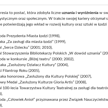
esia to postać, która zdobyła liczne
uznania i wyróżnienia
w sw
ystycznym oraz społecznym. W trakcie swojej kariery otrzymał s
e potwierdzają jego wkład w rozwój kultury oraz sztuki w Łodzi i
da Prezydenta Miasta Łodzi (1998),
ka „Za zasługi dla miasta Łodzi” (1999),
 „Serce Dziecku” (2001; 2010),
l Stowarzyszenia Bibliotekarzy Polskich „W dowód uznania” (20
da w konkursie „Bliżej teatru” (2000; 2002),
ka „Zasłużony Działacz Kultury” (2004),
i Filantrop Roku (2005),
ka honorowa „Zasłużony dla Kultury Polskiej” (2007),
wy Medal „Zasłużony Kulturze Gloria Artis” (2008),
 100-lecia Towarzystwa Kultury Teatralnej za zasługi dla teatró
),
oda „Człowiek Anioł” przyznawana przez Związek Nauczycielstw
),