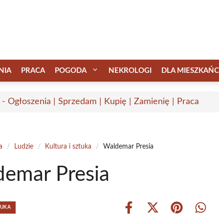
NIA
PRACA
POGODA
NEKROLOGI
DLA MIESZKAŃ
 - Ogłoszenia | Sprzedam | Kupię | Zamienię | Praca
a
/
Ludzie
/
Kultura i sztuka
/
Waldemar Presia
emar Presia
TUKA
Share
Share
Share
Shar
on
on
on
on