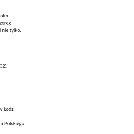
oim
zereg
 nie tylko.
02),
w Łodzi
a Polskiego