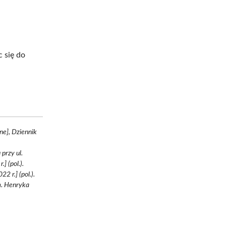
c się do
ne], Dziennik
przy ul.
] (pol.).
2 r.] (pol.).
m. Henryka