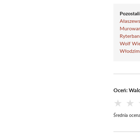
Pozostali
Ałaszews
Murowan
Ryterba
Wolf Wi
Włodzimi
Oceń: Wald
★
★
Średnia ocena