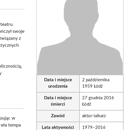
sApp
LinkedIn
Email
 teatru
ończył swoje
 związany z
ystycznych
licznością,
y
Data i miejsce
2 października
urodzenia
1959 Łódź
Data i miejsce
27 grudnia 2016
śmierci
Łódź
Zawód
aktor-lalkarz
ępując w
brała tempa
Lata aktywności
1979–2016