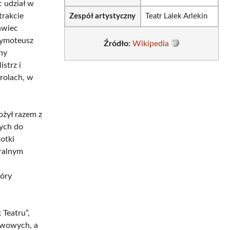
c udział w
trakcie
Zespół artystyczny
Teatr Lalek Arlekin
awiec
„Tymoteusz
Źródło:
Wikipedia
ny
strz i
 rolach, w
ożył razem z
nych do
iotki
ralnym
tóry
 Teatru”,
tawowych, a