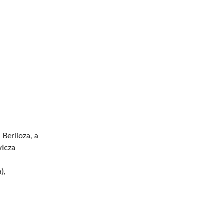
 Berlioza, a
wicza
),