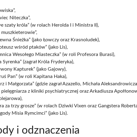
wiska”,
iec Niteczka”,
 szaty króla” (w rolach Herolda I i Ministra II),
j muszkieterowie”,
ewna Śnieżka” (jako Łowczy oraz Krasnoludek),
teusz wśród ptaków” (jako Lis),
mnica Wesołego Miasteczka” (w roli Profesora Burasi),
 Syrenka” (zagrał Króla Fryderyka),
rwony Kapturek” (jako Gajowy),
ruś Pan” (w roli Kapitana Haka),
rz i Małgorzata” (gdzie zagrał Azazello, Michała Aleksandrowicza
 pielęgniarza z kliniki psychiatrycznej oraz Arkadiusza Apołłono
plejarowa),
a za trzy grosze” (w rolach Dziwki Vixen oraz Gangstera Roberta
gody Misia Rymcimci” (jako Lis).
dy i odznaczenia