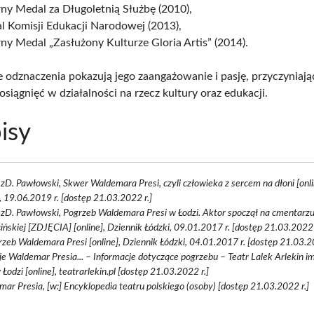
ny Medal za Długoletnią Służbę (2010),
l Komisji Edukacji Narodowej (2013),
ny Medal „Zasłużony Kulturze Gloria Artis” (2014).
e odznaczenia pokazują jego zaangażowanie i pasję, przyczyniają
siągnięć w działalności na rzecz kultury oraz edukacji.
isy
zD. Pawłowski, Skwer Waldemara Presi, czyli człowieka z sercem na dłoni [onli
, 19.06.2019 r. [dostęp 21.03.2022 r.]
zD. Pawłowski, Pogrzeb Waldemara Presi w Łodzi. Aktor spoczął na cmentarzu 
ińskiej [ZDJĘCIA] [online], Dziennik Łódzki, 09.01.2017 r. [dostęp 21.03.2022 r.
rzeb Waldemara Presi [online], Dziennik Łódzki, 04.01.2017 r. [dostęp 21.03.202
je Waldemar Presia... – Informacje dotyczące pogrzebu – Teatr Lalek Arlekin i
 Łodzi [online], teatrarlekin.pl [dostęp 21.03.2022 r.]
ar Presia, [w:] Encyklopedia teatru polskiego (osoby) [dostęp 21.03.2022 r.]