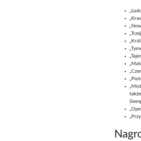
„Lodo
„Kraw
„Nowe
„Trze
„Król
„Tymo
„Taje
„Mała
„Cze
„Piot
„Mist
także
Siem
„Oper
„Przy
Nagro