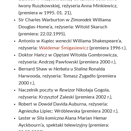
Iwony Ruszkowskiej, reżyseria Anna Minkiewicz,
(premiera w 1995. 01. 21),
Sir Charles Warburton w
Zimorodek
Williama
Douglas-Home’a, reżyseria: Witold Skaruch
(premiera: 22.02.1995),
Antonio w
Kupiec wenecki
Williama Shakespeare’a,
reżyseria:
Waldemar Śmigasiewicz
(premiera 1996 r.),
Doktor Hańcz w
Opętani
Witolda Gombrowicza,
reżyseria: Andrzej Pawłowski (premiera 2000 r.),
Bernard Shaw w
Herbata u Stalina
Ronalda
Harwooda, reżyseria: Tomasz Zygadło (premiera
2000 r.),
Naczelnik poczty w
Rewizor
Nikołaja Gogola,
reżyseria: Krzysztof Zaleski (premiera 2002 r.),
Robert w
Dowód
Davida Auburna, reżyseria:
Agnieszka Lipiec: Wróblewska (premiera 2002 r.),
Lester w
Siła komiczna
Alana Marian Hemar
Ayckbourn’a, spektakl telewizyjny (premiera: