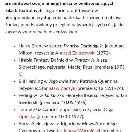
prezentował swoje umiejętności w wielu znaczących
rolach teatralnych.
Jego kariera obfitowała w
niezapomniane wystąpienia na deskach różnych teatrów.
Poniżej przedstawiamy przegląd najważniejszych ról, jakie
zagrał w znaczących inscenizacjach.
Harry Brent w sztuce
Francisa Durbridge’a
, jako Alan
Milton, reżyseria:
Andrzej Zakrzewski
(1972),
Hrabia Fantazy Dafnicki w
Fantazy
Juliusza
Słowackiego, reżyseria: Maciej Prus (premiera 1973
r.),
Bill Harding w
Jego dwie żony
Patricka Quentina,
reżyseria:
Stanisław Zaczyk
(premiera: 12.12.1974),
Relling w
Dzika kaczka
Henryka Ibsena, reżyseria: Jan
Świderski (premiera: 10.05.1976),
Tolo w
Skiz
Gabrieli Zapolskiej, reżyseria:
Olga
Lipińska
(premiera: 10.10.1977),
Borys Aleksiejewicz Trigorin w
Mewa
Antoniego
Czechowa, reżyseria:
Janusz Warmiński
(premiera