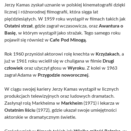
Jerzy Kamas zyskał uznanie w polskiej kinematografii dzięki
licznej i różnorodnej filmografii, która sięga lat
pięćdziesiątych. W 1959 roku wystąpił w filmach takich jak
Ostatni strzał
, gdzie zagrał wczasowicza, oraz
Awantura o
Basię
, w którym wystąpił jako strażak. Tego samego roku
pojawił się również w
Cafe Pod Minogą
.
Rok 1960 przyniósł aktorowi rolę knechta w
Krzyżakach
, a
już w 1961 roku wcielił się w chuligana w filmie
Drugi
człowiek
oraz użyczył głosu w
Wyroku
. Z kolei w 1963
zagrał Adama w
Przygodzie noworocznej
.
W ciągu swojej kariery Jerzy Kamas wystąpił w licznych
produkcjach telewizyjnych oraz ludowych dramatach.
Zasłynął rolą Markheima w
Markheim
(1971) i lekarza w
Ostatnim liściu
(1972), gdzie ukazał swoje umiejętności
aktorskie w dramatycznym świetle.