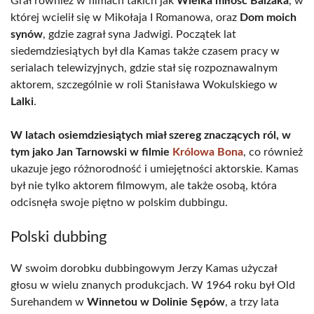
Grał również w filmach takich jak
Wielka miłość Balzaka
, w
której wcielił się w Mikołaja I Romanowa, oraz
Dom moich
synów
, gdzie zagrał syna Jadwigi. Początek lat
siedemdziesiątych był dla Kamas także czasem pracy w
serialach telewizyjnych, gdzie stał się rozpoznawalnym
aktorem, szczególnie w roli Stanisława Wokulskiego w
Lalki
.
W latach osiemdziesiątych miał szereg znaczących ról, w
tym jako Jan Tarnowski w filmie
Królowa Bona
, co również
ukazuje jego różnorodność i umiejętności aktorskie. Kamas
był nie tylko aktorem filmowym, ale także osobą, która
odcisnęła swoje piętno w polskim dubbingu.
Polski dubbing
W swoim dorobku dubbingowym Jerzy Kamas użyczał
głosu w wielu znanych produkcjach. W 1964 roku był Old
Surehandem w
Winnetou w Dolinie Sępów
, a trzy lata