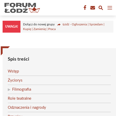
Przejdź
M
do
treści
Dołącz do nowej grupy
Łódź - Ogłoszenia | Sprzedam |
UWAGA!
Kupię | Zamienię | Praca
Spis treści
Wstęp
Życiorys
Filmografia
Role teatralne
Odznaczenia i nagrody