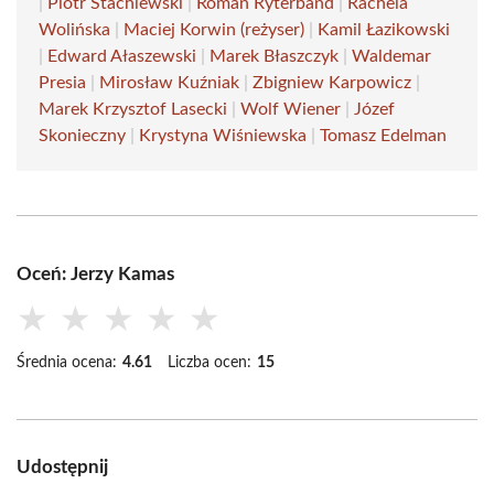
|
Piotr Stachlewski
|
Roman Ryterband
|
Rachela
Wolińska
|
Maciej Korwin (reżyser)
|
Kamil Łazikowski
|
Edward Ałaszewski
|
Marek Błaszczyk
|
Waldemar
Presia
|
Mirosław Kuźniak
|
Zbigniew Karpowicz
|
Marek Krzysztof Lasecki
|
Wolf Wiener
|
Józef
Skonieczny
|
Krystyna Wiśniewska
|
Tomasz Edelman
Oceń: Jerzy Kamas
★
★
★
★
★
Średnia ocena:
4.61
Liczba ocen:
15
Udostępnij