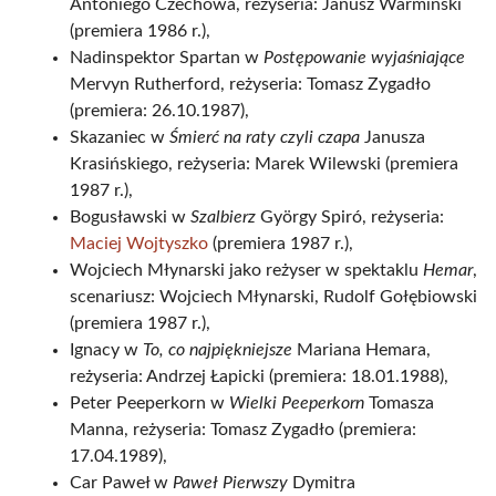
Antoniego Czechowa, reżyseria: Janusz Warmiński
(premiera 1986 r.),
Nadinspektor Spartan w
Postępowanie wyjaśniające
Mervyn Rutherford, reżyseria: Tomasz Zygadło
(premiera: 26.10.1987),
Skazaniec w
Śmierć na raty czyli czapa
Janusza
Krasińskiego, reżyseria: Marek Wilewski (premiera
1987 r.),
Bogusławski w
Szalbierz
György Spiró, reżyseria:
Maciej Wojtyszko
(premiera 1987 r.),
Wojciech Młynarski jako reżyser w spektaklu
Hemar
,
scenariusz: Wojciech Młynarski, Rudolf Gołębiowski
(premiera 1987 r.),
Ignacy w
To, co najpiękniejsze
Mariana Hemara,
reżyseria: Andrzej Łapicki (premiera: 18.01.1988),
Peter Peeperkorn w
Wielki Peeperkorn
Tomasza
Manna, reżyseria: Tomasz Zygadło (premiera:
17.04.1989),
Car Paweł w
Paweł Pierwszy
Dymitra