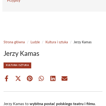
Przypisy
Strona główna
/
Ludzie
/
Kultura i sztuka
/
Jerzy Kamas
Jerzy Kamas
KULTURA I SZTUKA
Share
Share
Share
Share
Share
Share
on
on
on
on
on
on
Facebook
X
Pinterest
WhatsApp
LinkedIn
Email
(Twitter)
Jerzy Kamas to
wybitna postać polskiego teatru i filmu
.