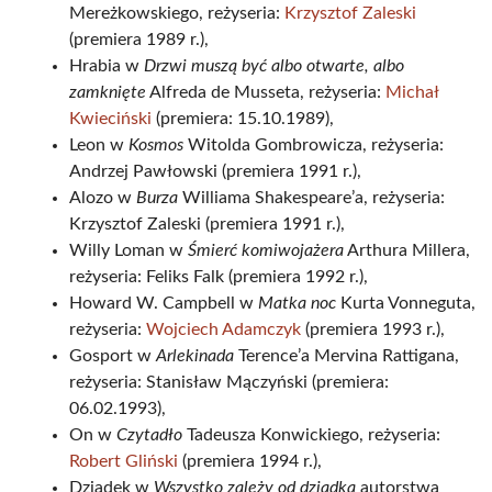
Mereżkowskiego, reżyseria:
Krzysztof Zaleski
(premiera 1989 r.),
Hrabia w
Drzwi muszą być albo otwarte, albo
zamknięte
Alfreda de Musseta, reżyseria:
Michał
Kwieciński
(premiera: 15.10.1989),
Leon w
Kosmos
Witolda Gombrowicza, reżyseria:
Andrzej Pawłowski (premiera 1991 r.),
Alozo w
Burza
Williama Shakespeare’a, reżyseria:
Krzysztof Zaleski (premiera 1991 r.),
Willy Loman w
Śmierć komiwojażera
Arthura Millera,
reżyseria: Feliks Falk (premiera 1992 r.),
Howard W. Campbell w
Matka noc
Kurta Vonneguta,
reżyseria:
Wojciech Adamczyk
(premiera 1993 r.),
Gosport w
Arlekinada
Terence’a Mervina Rattigana,
reżyseria: Stanisław Mączyński (premiera:
06.02.1993),
On w
Czytadło
Tadeusza Konwickiego, reżyseria:
Robert Gliński
(premiera 1994 r.),
Dziadek w
Wszystko zależy od dziadka
autorstwa