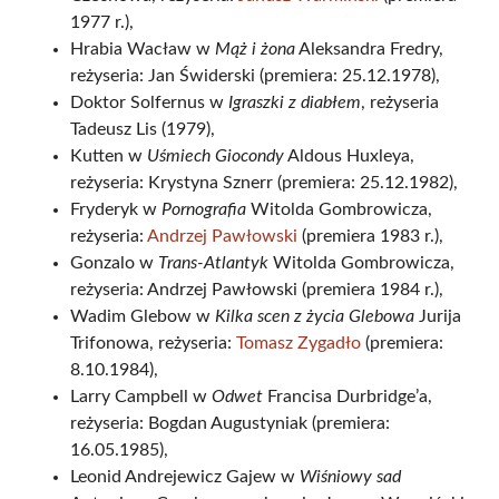
1977 r.),
Hrabia Wacław w
Mąż i żona
Aleksandra Fredry,
reżyseria: Jan Świderski (premiera: 25.12.1978),
Doktor Solfernus w
Igraszki z diabłem
, reżyseria
Tadeusz Lis (1979),
Kutten w
Uśmiech Giocondy
Aldous Huxleya,
reżyseria: Krystyna Sznerr (premiera: 25.12.1982),
Fryderyk w
Pornografia
Witolda Gombrowicza,
reżyseria:
Andrzej Pawłowski
(premiera 1983 r.),
Gonzalo w
Trans-Atlantyk
Witolda Gombrowicza,
reżyseria: Andrzej Pawłowski (premiera 1984 r.),
Wadim Glebow w
Kilka scen z życia Glebowa
Jurija
Trifonowa, reżyseria:
Tomasz Zygadło
(premiera:
8.10.1984),
Larry Campbell w
Odwet
Francisa Durbridge’a,
reżyseria: Bogdan Augustyniak (premiera:
16.05.1985),
Leonid Andrejewicz Gajew w
Wiśniowy sad