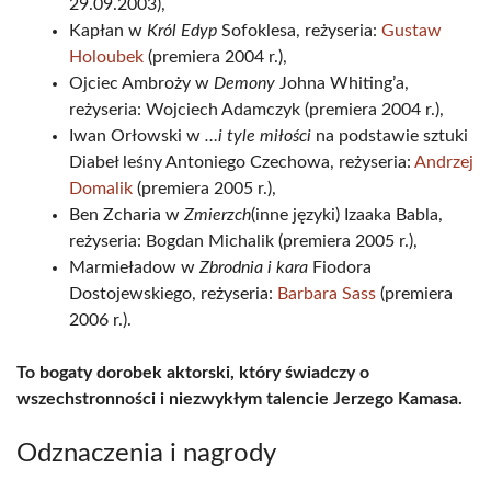
29.09.2003),
Kapłan w
Król Edyp
Sofoklesa, reżyseria:
Gustaw
Holoubek
(premiera 2004 r.),
Ojciec Ambroży w
Demony
Johna Whiting’a,
reżyseria: Wojciech Adamczyk (premiera 2004 r.),
Iwan Orłowski w
…i tyle miłości
na podstawie sztuki
Diabeł leśny Antoniego Czechowa, reżyseria:
Andrzej
Domalik
(premiera 2005 r.),
Ben Zcharia w
Zmierzch
(inne języki) Izaaka Babla,
reżyseria: Bogdan Michalik (premiera 2005 r.),
Marmieładow w
Zbrodnia i kara
Fiodora
Dostojewskiego, reżyseria:
Barbara Sass
(premiera
2006 r.).
To bogaty dorobek aktorski, który świadczy o
wszechstronności i niezwykłym talencie Jerzego Kamasa.
Odznaczenia i nagrody