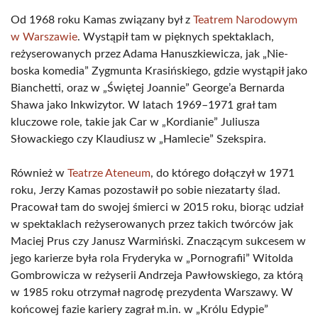
Od 1968 roku Kamas związany był z
Teatrem Narodowym
w Warszawie
. Wystąpił tam w pięknych spektaklach,
reżyserowanych przez Adama Hanuszkiewicza, jak „Nie-
boska komedia” Zygmunta Krasińskiego, gdzie wystąpił jako
Bianchetti, oraz w „Świętej Joannie” George’a Bernarda
Shawa jako Inkwizytor. W latach 1969–1971 grał tam
kluczowe role, takie jak Car w „Kordianie” Juliusza
Słowackiego czy Klaudiusz w „Hamlecie” Szekspira.
Również w
Teatrze Ateneum
, do którego dołączył w 1971
roku, Jerzy Kamas pozostawił po sobie niezatarty ślad.
Pracował tam do swojej śmierci w 2015 roku, biorąc udział
w spektaklach reżyserowanych przez takich twórców jak
Maciej Prus czy Janusz Warmiński. Znaczącym sukcesem w
jego karierze była rola Fryderyka w „Pornografii” Witolda
Gombrowicza w reżyserii Andrzeja Pawłowskiego, za którą
w 1985 roku otrzymał nagrodę prezydenta Warszawy. W
końcowej fazie kariery zagrał m.in. w „Królu Edypie”