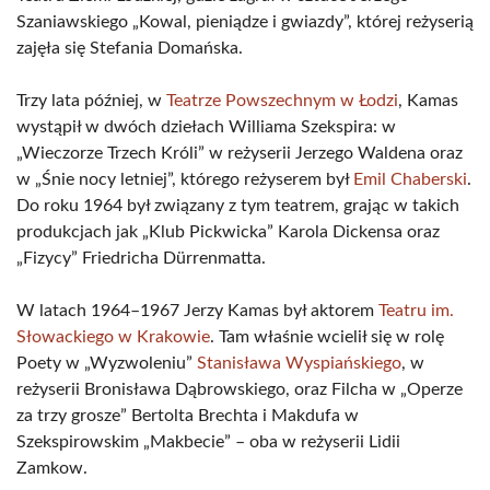
Szaniawskiego „Kowal, pieniądze i gwiazdy”, której reżyserią
zajęła się Stefania Domańska.
Trzy lata później, w
Teatrze Powszechnym w Łodzi
, Kamas
wystąpił w dwóch dziełach Williama Szekspira: w
„Wieczorze Trzech Króli” w reżyserii Jerzego Waldena oraz
w „Śnie nocy letniej”, którego reżyserem był
Emil Chaberski
.
Do roku 1964 był związany z tym teatrem, grając w takich
produkcjach jak „Klub Pickwicka” Karola Dickensa oraz
„Fizycy” Friedricha Dürrenmatta.
W latach 1964–1967 Jerzy Kamas był aktorem
Teatru im.
Słowackiego w Krakowie
. Tam właśnie wcielił się w rolę
Poety w „Wyzwoleniu”
Stanisława Wyspiańskiego
, w
reżyserii Bronisława Dąbrowskiego, oraz Filcha w „Operze
za trzy grosze” Bertolta Brechta i Makdufa w
Szekspirowskim „Makbecie” – oba w reżyserii Lidii
Zamkow.