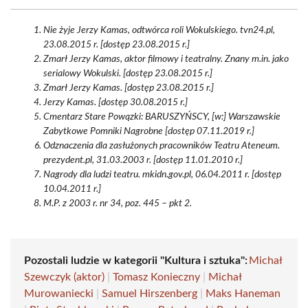
Nie żyje Jerzy Kamas, odtwórca roli Wokulskiego. tvn24.pl,
23.08.2015 r. [dostęp 23.08.2015 r.]
Zmarł Jerzy Kamas, aktor filmowy i teatralny. Znany m.in. jako
serialowy Wokulski. [dostęp 23.08.2015 r.]
Zmarł Jerzy Kamas. [dostęp 23.08.2015 r.]
Jerzy Kamas. [dostęp 30.08.2015 r.]
Cmentarz Stare Powązki: BARUSZYŃSCY, [w:] Warszawskie
Zabytkowe Pomniki Nagrobne [dostęp 07.11.2019 r.]
Odznaczenia dla zasłużonych pracowników Teatru Ateneum.
prezydent.pl, 31.03.2003 r. [dostęp 11.01.2010 r.]
Nagrody dla ludzi teatru. mkidn.gov.pl, 06.04.2011 r. [dostęp
10.04.2011 r.]
M.P. z 2003 r. nr 34, poz. 445 – pkt 2.
Pozostali ludzie w kategorii "Kultura i sztuka":
Michał
Szewczyk (aktor)
|
Tomasz Konieczny
|
Michał
Murowaniecki
|
Samuel Hirszenberg
|
Maks Haneman