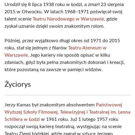
Urodził się 8 lipca 1938 roku w Łodzi, a zmarł 23 sierpnia
2015 w Otwocku. W latach 1968–1971 poświęcał swój
talent scenie
Teatru Narodowego w Warszawie
, gdzie
zyskał uznanie dzięki swoim znakomitym rolom.
Później, przez wyjątkowo długi okres od 1971 do 2015
roku, stał się jednym z filarów
Teatru Ateneum w
Warszawie
. Jego kariery nie sposób opisać w kilku
zdaniach, gdyż była pełna znakomitych dokonań i kreacji,
które pozostaną na zawsze w pamięci widzów.
Życiorys
Jerzy Kamas był znakomitym absolwentem
Państwowej
Wyższej Szkoły Filmowej, Telewizyjnej i Teatralnej im. Leona
Schillera w Łodzi
w 1961 roku. Już 1 lutego 1957 roku
rozpoczął swoją karierę teatralną, występując na scenie
Teatru Ziemi Łódzkiej, gdzie zagrał w sztuce Jerzego