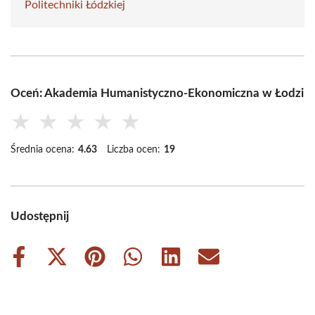
Politechniki Łódzkiej
Oceń: Akademia Humanistyczno-Ekonomiczna w Łodzi
★
★
★
★
★
Średnia ocena:
4.63
Liczba ocen:
19
Udostępnij
Share
Share
Share
Share
Share
Share
on
on
on
on
on
on
Facebook
X
Pinterest
WhatsApp
LinkedIn
Email
(Twitter)