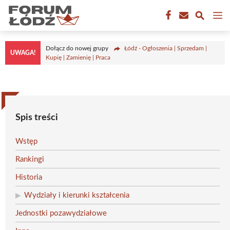
Przejdź
M
do
treści
Dołącz do nowej grupy
Łódź - Ogłoszenia | Sprzedam |
UWAGA!
Kupię | Zamienię | Praca
Spis treści
Wstęp
Rankingi
Historia
Wydziały i kierunki kształcenia
Jednostki pozawydziałowe