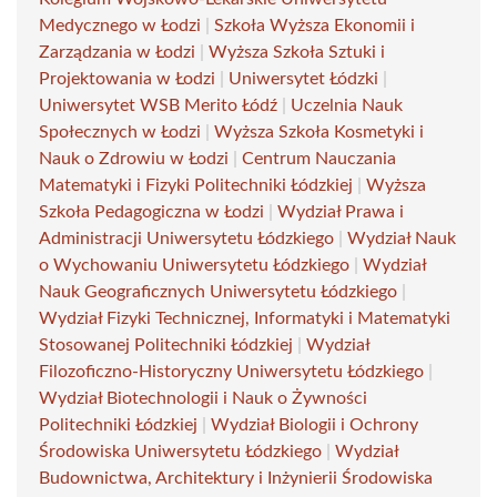
Medycznego w Łodzi
|
Szkoła Wyższa Ekonomii i
Zarządzania w Łodzi
|
Wyższa Szkoła Sztuki i
Projektowania w Łodzi
|
Uniwersytet Łódzki
|
Uniwersytet WSB Merito Łódź
|
Uczelnia Nauk
Społecznych w Łodzi
|
Wyższa Szkoła Kosmetyki i
Nauk o Zdrowiu w Łodzi
|
Centrum Nauczania
Matematyki i Fizyki Politechniki Łódzkiej
|
Wyższa
Szkoła Pedagogiczna w Łodzi
|
Wydział Prawa i
Administracji Uniwersytetu Łódzkiego
|
Wydział Nauk
o Wychowaniu Uniwersytetu Łódzkiego
|
Wydział
Nauk Geograficznych Uniwersytetu Łódzkiego
|
Wydział Fizyki Technicznej, Informatyki i Matematyki
Stosowanej Politechniki Łódzkiej
|
Wydział
Filozoficzno-Historyczny Uniwersytetu Łódzkiego
|
Wydział Biotechnologii i Nauk o Żywności
Politechniki Łódzkiej
|
Wydział Biologii i Ochrony
Środowiska Uniwersytetu Łódzkiego
|
Wydział
Budownictwa, Architektury i Inżynierii Środowiska