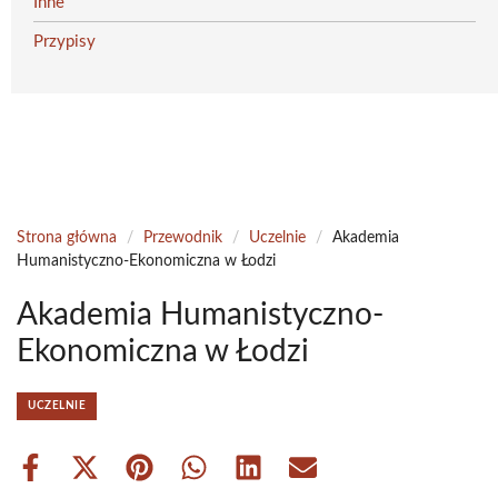
Inne
Przypisy
Strona główna
/
Przewodnik
/
Uczelnie
/
Akademia
Humanistyczno-Ekonomiczna w Łodzi
Akademia Humanistyczno-
Ekonomiczna w Łodzi
UCZELNIE
Share
Share
Share
Share
Share
Share
on
on
on
on
on
on