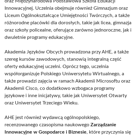
oraz Międzynarodowa Podstawowa Szkoła Edukacji
Innowacyjnej. Uczelnia obejmuje również Gimnazjum oraz
Liceum Ogólnokształcące Umiejętności Twórczych, a także
różnorodne placówki dla dorosłych, takie jak licea, gimnazja
oraz szkoły policealne, oferujące zarówno jednoroczne, jak i
dwuletnie programy edukacyjne.
Akademia Języków Obcych prowadzona przy AHE, a także
szereg kursów zawodowych, stanowią integralną część
oferty edukacyjnej uczelni. Oprócz tego, uczelnia
współorganizuje Polskiego Uniwersytetu Wirtualnego, a
także prowadzi zajęcia w ramach Akademii Microsoftu oraz
Akademii Cisco, co dodatkowo wzbogaca programy
językowe i inne inicjatywy, takie jak Uniwersytet Otwarty
oraz Uniwersytet Trzeciego Wieku.
AHE jest również wydawcą ogólnopolskiego,
recenzowanego czasopisma naukowego
Zarządzanie
Innowacyjne w Gospodarce i Biznesie
, które przyczynia się