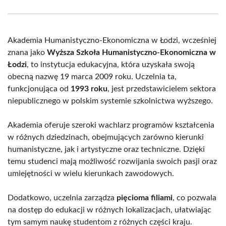
Facebook
X
Pinterest
WhatsApp
LinkedIn
Email
(Twitter)
Akademia Humanistyczno-Ekonomiczna w Łodzi, wcześniej
znana jako
Wyższa Szkoła Humanistyczno-Ekonomiczna w
Łodzi
, to instytucja edukacyjna, która uzyskała swoją
obecną nazwę 19 marca 2009 roku. Uczelnia ta,
funkcjonująca od
1993 roku
, jest przedstawicielem sektora
niepublicznego w polskim systemie szkolnictwa wyższego.
Akademia oferuje szeroki wachlarz programów kształcenia
w różnych dziedzinach, obejmujących zarówno kierunki
humanistyczne, jak i artystyczne oraz techniczne. Dzięki
temu studenci mają możliwość rozwijania swoich pasji oraz
umiejętności w wielu kierunkach zawodowych.
Dodatkowo, uczelnia zarządza
pięcioma filiami
, co pozwala
na dostęp do edukacji w różnych lokalizacjach, ułatwiając
tym samym naukę studentom z różnych części kraju.