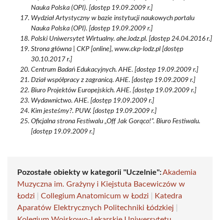
Nauka Polska (OPI). [dostęp 19.09.2009 r.]
Wydział Artystyczny w bazie instytucji naukowych portalu
Nauka Polska (OPI). [dostęp 19.09.2009 r.]
Polski Uniwersytet Wirtualny. ahe.lodz.pl. [dostęp 24.04.2016 r.]
Strona główna | CKP [online], www.ckp-lodz.pl [dostęp
30.10.2017 r.]
Centrum Badań Edukacyjnych. AHE. [dostęp 19.09.2009 r.]
Dział współpracy z zagranicą. AHE. [dostęp 19.09.2009 r.]
Biuro Projektów Europejskich. AHE. [dostęp 19.09.2009 r.]
Wydawnictwo. AHE. [dostęp 19.09.2009 r.]
Kim jesteśmy?. PUW. [dostęp 19.09.2009 r.]
Oficjalna strona Festiwalu „Off Jak Gorąco!”. Biuro Festiwalu.
[dostęp 19.09.2009 r.]
Pozostałe obiekty w kategorii "Uczelnie":
Akademia
Muzyczna im. Grażyny i Kiejstuta Bacewiczów w
Łodzi
|
Collegium Anatomicum w Łodzi
|
Katedra
Aparatów Elektrycznych Politechniki Łódzkiej
|
Kolegium Wojskowo-Lekarskie Uniwersytetu