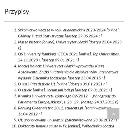
Przypisy
Szkolnictwo wyższe w roku akademickim 2023/2024 [online],
Główny Urząd Statystyczny [dostęp 29.06.2024 r.]
Nasza historia [online], Uniwersytet Łódzki [dostęp 25.04.2023
r.]
QS University Rankings: EECA 2021 [online], Top Universities,
24.11.2020 r. [dostęp 09.01.2021 r.]
Maciej Kałach: Uniwersytet Łódzki wprowadził Kartę
Absolwenta. Zniżki i ułatwienia dla absolwentów. internetowe
wydanie Dziennika Łódzkiego. [dostęp 23.04.2015 r.]
O nas | Przedszkole UŁ [online] [dostęp 09.01.2021 r.]
O szkole [online], liceum.uni.lodz.pl [dostęp 09.01.2021 r.]
Kronika Uniwersytetu Łódzkiego 02/2012 – „W nagrodę do
Parlamentu Europejskiego”, s. 28–29.. [dostęp 24.07.2012 r.]
Ranking GreenMetric 2012. students.pl. [zarchiwizowane
16.04.2012 r.]
UŁ uhonorowany. uni.lodz.pl. [zarchiwizowane 28.06.2012 r.]
Doktoraty honoris causa w PŁ [online], Politechnika Łódzka