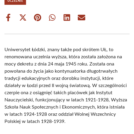
UCZELNIE
Share
Share
Share
Share
Share
Share
on
on
on
on
on
on
Facebook
X
Pinterest
WhatsApp
LinkedIn
Email
(Twitter)
Uniwersytet Łódzki, znany także pod skrótem UŁ, to
renomowana uczelnia wyższa, która została założona na
mocy dekretu z dnia 24 maja 1945 roku. Została ona
powołana do życia jako kontynuatorka długotrwałych
tradycji edukacyjnych oraz dorobku instytucji, które
działały w Łodzi przed II wojną światową. W szczególności
czerpie ona z osiągnięć takich placówek jak Instytut
Nauczycielski, funkcjonujący w latach 1921-1928, Wyższa
Szkoła Nauk Społecznych i Ekonomicznych, która istniała
w latach 1924-1928 oraz oddział Wolnej Wszechnicy
Polskiej w latach 1928-1939.