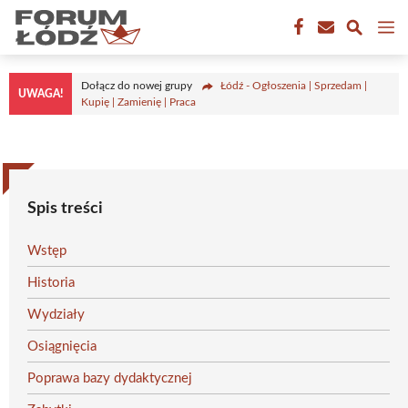
Przejdź
M
do
treści
Dołącz do nowej grupy
Łódź - Ogłoszenia | Sprzedam |
UWAGA!
Kupię | Zamienię | Praca
Spis treści
Wstęp
Historia
Wydziały
Osiągnięcia
Poprawa bazy dydaktycznej