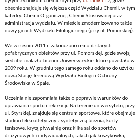
byłym technikum chemicznym przy
ul. Tamka
12, gdzie
obecnie znajduje się większa część Wydziału Chemii, w tym
katedry: Chemii Organicznej, Chemii Stosowanej oraz
administracja wydziału. W mieście zmodernizowano także
nowy gmach Wydziału Filologicznego (przy ul. Pomorskiej).
We wrześniu 2011 r. zakończono remont starych
pofabrycznych obiektów przy ul. Pomorskiej, gdzie swoją
siedzibę znalazło Liceum Uniwersyteckie, które powstało w
2009 roku. W grudniu tego samego roku oddano do użytku
nową Stację Terenową Wydziału Biologii i Ochrony
Środowiska w Spale.
Uczelnia nie zapomniała także o poprawie warunków do
uprawiania sportu i rekreacji. Na terenie uniwersytetu, przy
ul. Styrskiej, znajduje się centrum sportowe, które obejmuje
stadion lekkoatletyczny z syntetyczną bieżnią, korty
tenisowe, krytą pływalnię oraz kilka sal do sportów
drużynowych i indywidualnych, takich jak koszykówka,