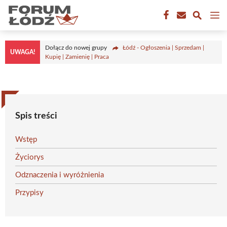
Przejdź
M
do
treści
Dołącz do nowej grupy
Łódź - Ogłoszenia | Sprzedam |
UWAGA!
Kupię | Zamienię | Praca
Spis treści
Wstęp
Życiorys
Odznaczenia i wyróżnienia
Przypisy