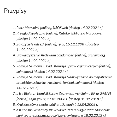
Przypisy
Piotr Marciniak [online], USOSweb [dostęp 14.02.2021 r.]
Przegląd Społeczny [online], Katalog Biblioteki Narodowej
[dostęp 14.02.2021 r.]
Założyciele odeszli [online], rp.pl, 15.12.1998 r. [dostęp
14.02.2021 r.]
Stowarzyszenie Archiwum Solidarności [online], archiwa.org
[dostęp 14.02.2021 r.]
Komisje Sejmowe II kad.: Komisja Spraw Zagranicznych [online],
sejm.gov.pl [dostęp 14.02.2021 r.]
Komisje Sejmowe II kad.: Komisja Nadzwyczajna do rozpatrzenia
projektów ustaw lustracyjnych [online], sejm.gov.pl [dostęp
14.02.2021 r.]
a b c Biuletyn Komisji Spraw Zagranicznych Sejmu RP nr 296/VI
[online], sejm.gov.pl, 27.02.2008 r. [dostęp 01.09.2018 r.]
Kraj kiosków z ciepłą wódką, „Dziennik”, 12.04.2008 r.
a b Konsul Generalny RP w Sankt Petersburgu: Piotr Marciniak,
sanktpetersburg.msz.gov.pl [zarchiwizowane 18.02.2013 r.]