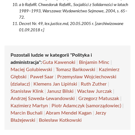
a b RafałR. Chwedoruk RafałR., Socjaliści z Solidarności w latach
1989–1993, Warszawa: Wydawnictwo Sejmowe, 2004, s. 65–
72.
Decret Nr. 49, lex.justice.md, 20.05.2005 r. [zarchiwizowane
01.09.2018 r.]
Pozostali ludzie w kategorii "Polityka i
administracja":
Guta Kawenoki
|
Binjamin Minc
|
Maciej Golubiewski
|
Tomasz Bańkowski
|
Kazimierz
Głębski
|
Paweł Saar
|
Przemysław Wojciechowski
(działacz)
|
Klemens Jan Lipiński
|
Ruth Zuther
|
Stanisław Klink
|
Janusz Bilski
|
Wacław Jurczak
|
Andrzej Szweda-Lewandowski
|
Grzegorz Matuszak
|
Kazimierz Martyn
|
Piotr Adamczyk (samorządowiec)
|
Marcin Buchali
|
Abram Mendel Kagan
|
Jerzy
Błażejewski
|
Bolesław Kotkowski