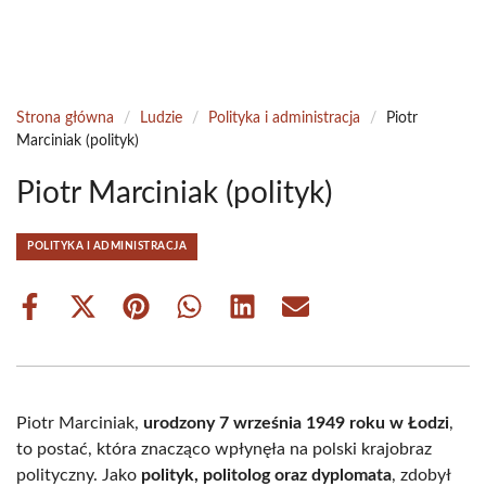
Strona główna
/
Ludzie
/
Polityka i administracja
/
Piotr
Marciniak (polityk)
Piotr Marciniak (polityk)
POLITYKA I ADMINISTRACJA
Share
Share
Share
Share
Share
Share
on
on
on
on
on
on
Facebook
X
Pinterest
WhatsApp
LinkedIn
Email
(Twitter)
Piotr Marciniak,
urodzony 7 września 1949 roku w Łodzi
,
to postać, która znacząco wpłynęła na polski krajobraz
polityczny. Jako
polityk, politolog oraz dyplomata
, zdobył