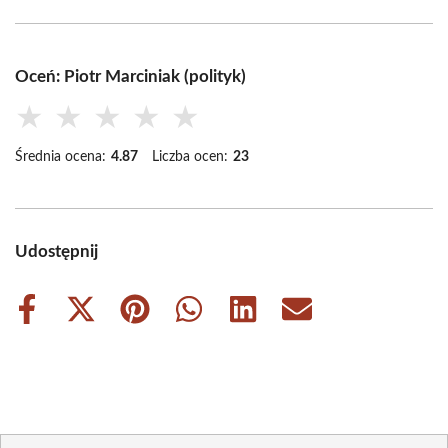
Oceń: Piotr Marciniak (polityk)
★
★
★
★
★
Średnia ocena:
4.87
Liczba ocen:
23
Udostępnij
Share
Share
Share
Share
Share
Share
on
on
on
on
on
on
Facebook
X
Pinterest
WhatsApp
LinkedIn
Email
(Twitter)