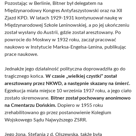
Pozostając w Berlinie, Bitner był delegatem na
Międzynarodowy Kongres Antyfaszystowski oraz na XII
Zjazd KPD. W latach 1929-1931 kontynuował naukę w
Międzynarodowej Szkole Leninowskiej, a po jej ukończeniu
został wysłany do Austrii, gdzie został aresztowany. Po
powrocie do Moskwy w 1932 roku, zaczął pracować
naukowo w Instytucie Marksa-Engelsa-Lenina, publikując
prace naukowe.
Jednakże jego działalność polityczna doprowadziła go do
tragicznego końca.
W czasie „wielkiej czystki” został
aresztowany przez NKWD, a następnie skazany na śmierć.
Egzekucja miała miejsce 10 września 1937 roku, a jego ciało
zostało skremowane.
Bitner został pochowany anonimowo
na Cmentarzu Dońskim.
Dopiero w 1955 roku
zrehabilitowano go przez postanowienie Kolegium
Wojskowego Sądu Najwyższego ZSRR.
Jego żona, Stefania z d. Olszewska, także była