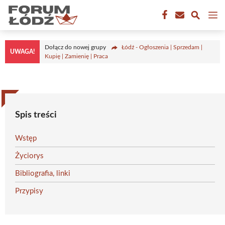
Przejdź
M
do
treści
Dołącz do nowej grupy
Łódź - Ogłoszenia | Sprzedam |
UWAGA!
Kupię | Zamienię | Praca
Spis treści
Wstęp
Życiorys
Bibliografia, linki
Przypisy