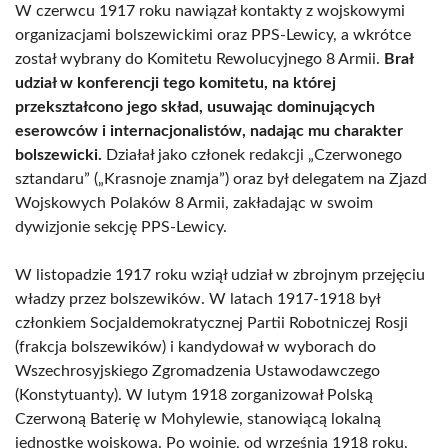
W czerwcu 1917 roku nawiązał kontakty z wojskowymi
organizacjami bolszewickimi oraz PPS-Lewicy, a wkrótce
został wybrany do Komitetu Rewolucyjnego 8 Armii.
Brał
udział w konferencji tego komitetu, na której
przekształcono jego skład, usuwając dominujących
eserowców i internacjonalistów, nadając mu charakter
bolszewicki.
Działał jako członek redakcji „Czerwonego
sztandaru” („Krasnoje znamja”) oraz był delegatem na Zjazd
Wojskowych Polaków 8 Armii, zakładając w swoim
dywizjonie sekcję PPS-Lewicy.
W listopadzie 1917 roku wziął udział w zbrojnym przejęciu
władzy przez bolszewików. W latach 1917-1918 był
członkiem Socjaldemokratycznej Partii Robotniczej Rosji
(frakcja bolszewików) i kandydował w wyborach do
Wszechrosyjskiego Zgromadzenia Ustawodawczego
(Konstytuanty). W lutym 1918 zorganizował Polską
Czerwoną Baterię w Mohylewie, stanowiącą lokalną
jednostkę wojskową. Po wojnie, od września 1918 roku,