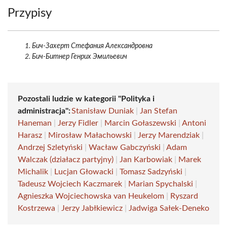
Przypisy
Бич-Захерт Стефания Александровна
Бич-Битнер Генрих Эмильевич
Pozostali ludzie w kategorii "Polityka i
administracja":
Stanisław Duniak
|
Jan Stefan
Haneman
|
Jerzy Fidler
|
Marcin Gołaszewski
|
Antoni
Harasz
|
Mirosław Małachowski
|
Jerzy Marendziak
|
Andrzej Szletyński
|
Wacław Gabczyński
|
Adam
Walczak (działacz partyjny)
|
Jan Karbowiak
|
Marek
Michalik
|
Lucjan Głowacki
|
Tomasz Sadzyński
|
Tadeusz Wojciech Kaczmarek
|
Marian Spychalski
|
Agnieszka Wojciechowska van Heukelom
|
Ryszard
Kostrzewa
|
Jerzy Jabłkiewicz
|
Jadwiga Sałek-Deneko