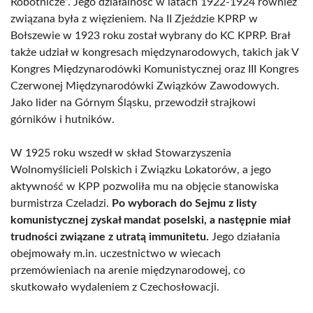
Robotnicze”. Jego działalność w latach 1922-1924 również
związana była z więzieniem. Na II Zjeździe KPRP w
Bołszewie w 1923 roku został wybrany do KC KPRP. Brał
także udział w kongresach międzynarodowych, takich jak V
Kongres Międzynarodówki Komunistycznej oraz III Kongres
Czerwonej Międzynarodówki Związków Zawodowych.
Jako lider na Górnym Śląsku, przewodził strajkowi
górników i hutników.
W 1925 roku wszedł w skład Stowarzyszenia
Wolnomyślicieli Polskich i Związku Lokatorów, a jego
aktywność w KPP pozwoliła mu na objęcie stanowiska
burmistrza Czeladzi.
Po wyborach do Sejmu z listy
komunistycznej zyskał mandat poselski, a następnie miał
trudności związane z utratą immunitetu.
Jego działania
obejmowały m.in. uczestnictwo w wiecach
przemówieniach na arenie międzynarodowej, co
skutkowało wydaleniem z Czechosłowacji.