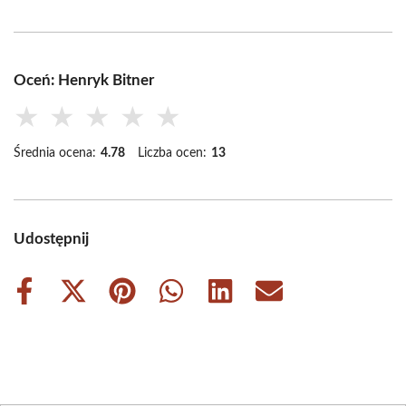
Oceń: Henryk Bitner
★
★
★
★
★
Średnia ocena:
4.78
Liczba ocen:
13
Udostępnij
Share
Share
Share
Share
Share
Share
on
on
on
on
on
on
Facebook
X
Pinterest
WhatsApp
LinkedIn
Email
(Twitter)