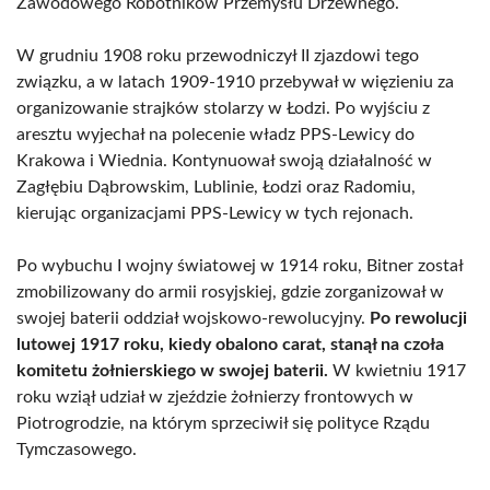
Zawodowego Robotników Przemysłu Drzewnego.
W grudniu 1908 roku przewodniczył II zjazdowi tego
związku, a w latach 1909-1910 przebywał w więzieniu za
organizowanie strajków stolarzy w Łodzi. Po wyjściu z
aresztu wyjechał na polecenie władz PPS-Lewicy do
Krakowa i Wiednia. Kontynuował swoją działalność w
Zagłębiu Dąbrowskim, Lublinie, Łodzi oraz Radomiu,
kierując organizacjami PPS-Lewicy w tych rejonach.
Po wybuchu I wojny światowej w 1914 roku, Bitner został
zmobilizowany do armii rosyjskiej, gdzie zorganizował w
swojej baterii oddział wojskowo-rewolucyjny.
Po rewolucji
lutowej 1917 roku, kiedy obalono carat, stanął na czoła
komitetu żołnierskiego w swojej baterii.
W kwietniu 1917
roku wziął udział w zjeździe żołnierzy frontowych w
Piotrogrodzie, na którym sprzeciwił się polityce Rządu
Tymczasowego.