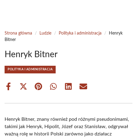
Strona główna
/
Ludzie
/
Polityka i administracja
/
Henryk
Bitner
Henryk Bitner
POLITYKA I ADMINISTRACJA
Share
Share
Share
Share
Share
Share
on
on
on
on
on
on
Facebook
X
Pinterest
WhatsApp
LinkedIn
Email
(Twitter)
Henryk Bitner, znany również pod różnymi pseudonimami,
takimi jak Henryk, Hipolit, Józef oraz Stanisław, odgrywał
ważną rolę w historii Polski zarówno jako działacz