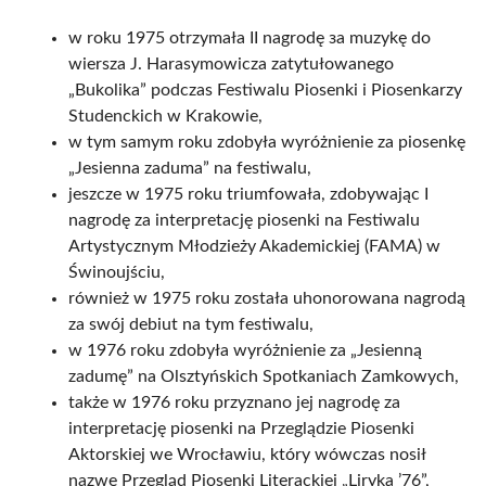
w roku 1975 otrzymała II nagrodę за muzykę do
wiersza J. Harasymowicza zatytułowanego
„Bukolika” podczas Festiwalu Piosenki i Piosenkarzy
Studenckich w Krakowie,
w tym samym roku zdobyła wyróżnienie za piosenkę
„Jesienna zaduma” na festiwalu,
jeszcze w 1975 roku triumfowała, zdobywając I
nagrodę za interpretację piosenki na Festiwalu
Artystycznym Młodzieży Akademickiej (FAMA) w
Świnoujściu,
również w 1975 roku została uhonorowana nagrodą
za swój debiut na tym festiwalu,
w 1976 roku zdobyła wyróżnienie za „Jesienną
zadumę” na Olsztyńskich Spotkaniach Zamkowych,
także w 1976 roku przyznano jej nagrodę za
interpretację piosenki na Przeglądzie Piosenki
Aktorskiej we Wrocławiu, który wówczas nosił
nazwę Przegląd Piosenki Literackiej „Liryka ’76”,