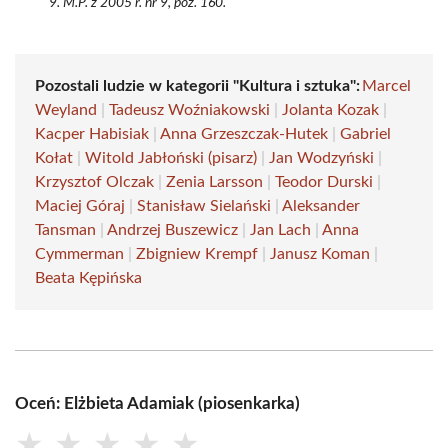
M.P. z 2005 r. nr 9, poz. 160.
Pozostali ludzie w kategorii "Kultura i sztuka":
Marcel
Weyland
|
Tadeusz Woźniakowski
|
Jolanta Kozak
|
Kacper Habisiak
|
Anna Grzeszczak-Hutek
|
Gabriel
Kołat
|
Witold Jabłoński (pisarz)
|
Jan Wodzyński
|
Krzysztof Olczak
|
Zenia Larsson
|
Teodor Durski
|
Maciej Góraj
|
Stanisław Sielański
|
Aleksander
Tansman
|
Andrzej Buszewicz
|
Jan Lach
|
Anna
Cymmerman
|
Zbigniew Krempf
|
Janusz Koman
|
Beata Kępińska
Oceń: Elżbieta Adamiak (piosenkarka)
★
★
★
★
★