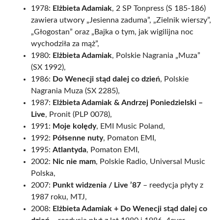
1978:
Elżbieta Adamiak
, 2 SP Tonpress (S 185-186)
zawiera utwory „Jesienna zaduma”, „Zielnik wierszy”,
„Głogostan” oraz „Bajka o tym, jak wigilijna noc
wychodziła za mąż”,
1980:
Elżbieta Adamiak
, Polskie Nagrania „Muza”
(SX 1992),
1986:
Do Wenecji stąd dalej co dzień
, Polskie
Nagrania Muza (SX 2285),
1987:
Elżbieta Adamiak & Andrzej Poniedzielski –
Live
, Pronit (PLP 0078),
1991:
Moje kolędy
, EMI Music Poland,
1992:
Półsenne nuty
, Pomaton EMI,
1995:
Atlantyda
, Pomaton EMI,
2002:
Nic nie mam
, Polskie Radio, Universal Music
Polska,
2007:
Punkt widzenia / Live ’87
– reedycja płyty z
1987 roku, MTJ,
2008:
Elżbieta Adamiak + Do Wenecji stąd dalej co