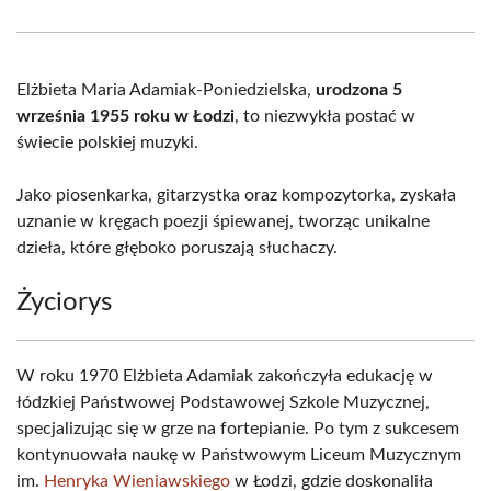
Facebook
X
Pinterest
WhatsApp
LinkedIn
Email
(Twitter)
Elżbieta Maria Adamiak-Poniedzielska,
urodzona 5
września 1955 roku w Łodzi
, to niezwykła postać w
świecie polskiej muzyki.
Jako piosenkarka, gitarzystka oraz kompozytorka, zyskała
uznanie w kręgach poezji śpiewanej, tworząc unikalne
dzieła, które głęboko poruszają słuchaczy.
Życiorys
W roku 1970 Elżbieta Adamiak zakończyła edukację w
łódzkiej Państwowej Podstawowej Szkole Muzycznej,
specjalizując się w grze na fortepianie. Po tym z sukcesem
kontynuowała naukę w Państwowym Liceum Muzycznym
im.
Henryka Wieniawskiego
w Łodzi, gdzie doskonaliła