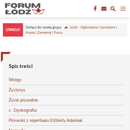
Przejdź
M
do
treści
Dołącz do nowej grupy
Łódź - Ogłoszenia | Sprzedam |
UWAGA!
Kupię | Zamienię | Praca
Spis treści
Wstęp
Życiorys
Życie prywatne
Dyskografia
Piosenki z repertuaru Elżbiety Adamiak