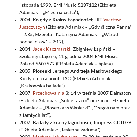
listopada 1999, EMI Music 5237122 (Elżbieta
Adamiak – „Mizerna cicha”),
2004:
Kolędy z Krainy Łagodności
; HIT
Wacław
Juszczyszyn
(Elżbieta Adamiak – „Gdy śliczna Panna”
– 2:35; Elżbieta i Katarzyna Adamiak – „Wśród
nocnej ciszy” – 2:12),
2004:
Jacek Kaczmarski
, Zbigniew Łapiński –
Szukamy stajenki; 11 grudnia 2004 EMI Music
Poland 5607572 (Elżbieta Adamiak – śpiew),
2005:
Piosenki Jerzego Andrzeja Masłowskiego
Kiedy umiera anioł; TAO (Elżbieta Adamiak:
„Krakowska ballada”),
2007:
Przechowalnia
3; 14 września 2007 Dalmaton
(Elżbieta Adamiak: „Sobie razem” oraz m.in. Elżbieta
Adamiak – „Piosenka włókniarki”, „Czegoś nam brak
z tamtych lat”),
2007:
Ballady z krainy łagodności
; Tonpress CDT079
(Elżbieta Adamiak: „Jesienna zaduma”),