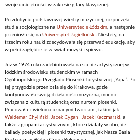
swoje umiejętności w zakresie gitary klasycznej.
Po zdobyciu podstawowej wiedzy muzycznej, rozpoczęła
studia socjologiczne na
Uniwersytecie Łódzkim
, a następnie
przeniosła się na
Uniwersytet Jagielloński
. Niestety, na
trzecim roku nauki zdecydowała się przerwać edukację, aby
w pełni zagłębić się w świat muzyki i śpiewu.
Już w 1974 roku zadebiutowała na scenie artystycznej w
łódzkim środowisku studenckim w ramach
Ogólnopolskiego Przeglądu Piosenki Turystycznej „Yapa”. Po
tej przygodzie przeniosła się do Krakowa, gdzie
kontynuowała swoją działalność muzyczną, mocno
związana z kulturą studencką oraz nurtem piosenki.
Pracowała z wieloma uznanymi twórcami, takimi jak
Waldemar Chyliński
,
Jacek Cygan
i
Jacek Kaczmarski
, a
także z grupami artystycznymi, które działały w obrębie
ballady poetyckiej i piosenki turystycznej, jak Nasza Basia
Kochana czy Wolna Grupa Bukowina.