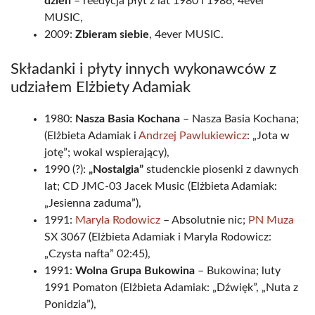
dzień
– reedycja płyt z lat 1980 i 1986, 4ever
MUSIC,
2009:
Zbieram siebie
, 4ever MUSIC.
Składanki i płyty innych wykonawców z
udziałem Elżbiety Adamiak
1980:
Nasza Basia Kochana
– Nasza Basia Kochana;
(Elżbieta Adamiak i
Andrzej Pawlukiewicz
: „Jota w
jotę”; wokal wspierający),
1990 (?):
„Nostalgia”
studenckie piosenki z dawnych
lat; CD JMC-03 Jacek Music (Elżbieta Adamiak:
„Jesienna zaduma”),
1991:
Maryla Rodowicz
– Absolutnie nic;
PN Muza
SX 3067 (Elżbieta Adamiak i Maryla Rodowicz:
„Czysta nafta” 02:45),
1991:
Wolna Grupa Bukowina
– Bukowina; luty
1991 Pomaton (Elżbieta Adamiak: „Dźwięk”, „Nuta z
Ponidzia”),