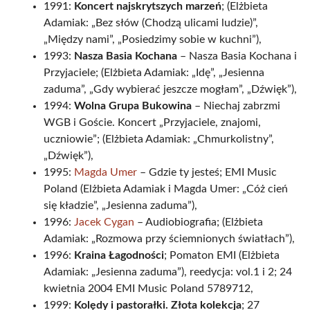
1991:
Koncert najskrytszych marzeń
; (Elżbieta
Adamiak: „Bez słów (Chodzą ulicami ludzie)”,
„Między nami”, „Posiedzimy sobie w kuchni”),
1993:
Nasza Basia Kochana
– Nasza Basia Kochana i
Przyjaciele; (Elżbieta Adamiak: „Idę”, „Jesienna
zaduma”, „Gdy wybierać jeszcze mogłam”, „Dźwięk”),
1994:
Wolna Grupa Bukowina
– Niechaj zabrzmi
WGB i Goście. Koncert „Przyjaciele, znajomi,
uczniowie”; (Elżbieta Adamiak: „Chmurkolistny”,
„Dźwięk”),
1995:
Magda Umer
– Gdzie ty jesteś; EMI Music
Poland (Elżbieta Adamiak i Magda Umer: „Cóż cień
się kładzie”, „Jesienna zaduma”),
1996:
Jacek Cygan
– Audiobiografia; (Elżbieta
Adamiak: „Rozmowa przy ściemnionych światłach”),
1996:
Kraina Łagodności
; Pomaton EMI (Elżbieta
Adamiak: „Jesienna zaduma”), reedycja: vol.1 i 2; 24
kwietnia 2004 EMI Music Poland 5789712,
1999:
Kolędy i pastorałki. Złota kolekcja
; 27